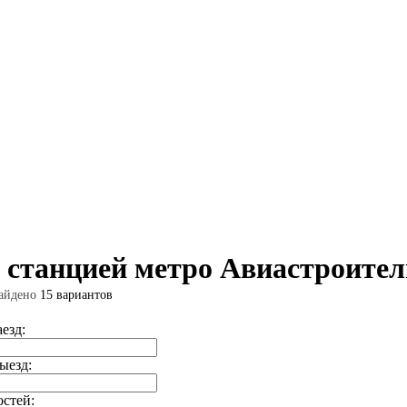
 станцией метро Авиастроител
айдено
15 вариантов
аезд:
ыезд:
остей: