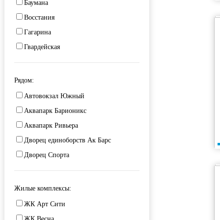
Баумана
Суконная слобода
Восстания
Яшьлек
Гагарина
Гвардейская
Декабристов
Дубравная
Рядом:
Зорге
Автовокзал Южный
Карла Маркса
Аквапарк Барионикс
Комсомольская
Аквапарк Ривьера
Космонавтов
Дворец единоборств Ак Барс
Парковая
Дворец Спорта
Проспект Победы
ДРКБ
Сибирский тракт
Казанский автовокзал
Жилые комплексы:
Фрунзе
Казанский Кремль
ЖК Арт Сити
Чистопольская
Казань Арена
ЖК Весна