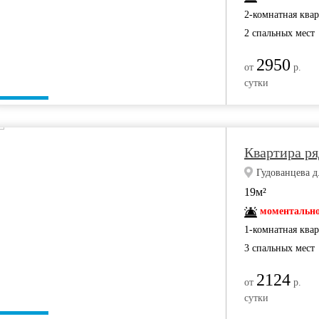
2-комнатная ква
2 спальных мест
2950
от
р.
сутки
Квартира ря
Гудованцева д
19м²
моментально
1-комнатная ква
3 спальных мест
2124
от
р.
сутки