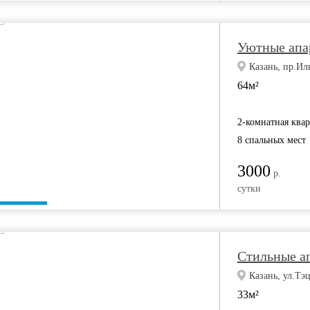
Уютные апа
Казань, пр.Ил
64м²
2-комнатная ква
8 спальных мест
3000
р.
сутки
Стильные а
Казань, ул.Тэц
33м²