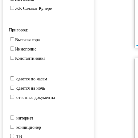
Чуйкова
Корстон
ЖК Салават Купере
Мечеть Кул-Шариф
НКЦ Казань
Пригород:
озеро Нижний Кабан
Высокая гора
парк Тысячелетия
Иннополис
РКБ
Константиновка
Северный ЖД вокзал
СК Баскет-холл
сдается по часам
Советская площадь
сдается на ночь
Старый ЖД вокзал
отчетные документы
Татнефть Арена
ТЦ Кольцо
ТЦ Мега
интернет
ТЦ Франт
кондиционер
улица Баумана
ТВ