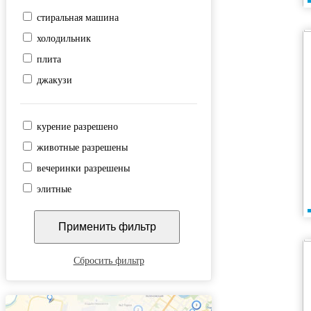
Центр
стиральная машина
Центр водных видов спорта
холодильник
плита
джакузи
курение разрешено
животные разрешены
вечеринки разрешены
элитные
Сбросить фильтр