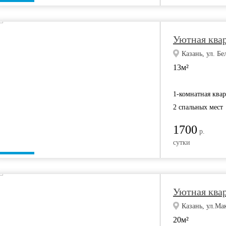
Уютная ква
Казань, ул. Бе
13м²
1-комнатная ква
2 спальных мест
1700
р.
сутки
Уютная ква
Казань, ул.Ма
20м²