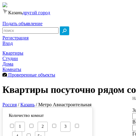
Казань
другой город
Подать объявление
Регистрация
Вход
Квартиры
Студии
Дома
Комнаты
Проверенные объекты
Квартиры посуточно рядом со
Н
Россия
/
Казань
/
Метро Авиастроительная
З
Количество комнат
В
1
2
3
Г