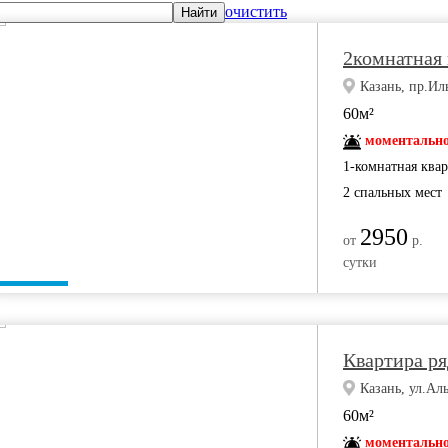
очистить
Найти
2комнатная 
Казань, пр.Ил
60м²
моментально
1-комнатная ква
2 спальных мест
2950
от
р.
сутки
Квартира ря
Казань, ул.Ал
60м²
моментально