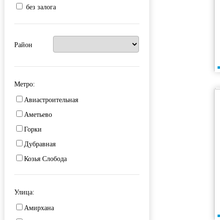
без залога
Район
Метро:
Авиастроительная
Аметьево
Горки
Дубравная
Козья Слобода
Кремлевская
Площадь Тукая
Улица:
Проспект Победы
Амирхана
Северный вокзал