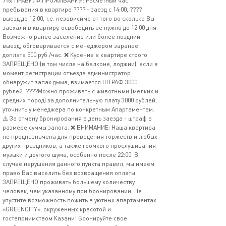
7%) ПРАВИЛА ПРОЖИВАНИЯ: Расчетный час
пребывания в квартире ???? - заезд с 14:00, ????
выезд до 12:00, т.е. независимо от того во сколько Вы
заехали в квартиру, освободить ее нужно до 12:00 дня.
Возможно ранее заселение или более поздний
выезд, обговаривается с менеджером заранее,
доплата 500 руб./час. ❌ Курение в квартире строго
ЗАПРЕЩЕНО (в том числе на балконе, лоджии), если в
момент регистрации отъезда администратор
обнаружит запах дыма, взимается ШТРАФ 3000
рублей. ????Можно проживать с животными (мелких и
средних пород) за дополнительную плату 3000 рублей,
уточнить у менеджера по конкретным Апартаментам.
⚠️ За отмену бронирования в день заезда - штраф в
размере суммы залога. ❌ ВНИМАНИЕ: Наша квартира
не предназначена для проведения торжеств и любых
других праздников, а также громкого прослушивания
музыки и другого шума, особенно после 22:00. В
случае нарушения данного пункта правил, мы имеем
право Вас выселить без возвращения оплаты.
ЗАПРЕЩЕНО проживать большему количеству
человек, чем указанному при бронировании. Не
упустите возможность пожить в уютных апартаментах
«GREENCITY», окруженных красотой и
гостеприимством Казани! Бронируйте свое