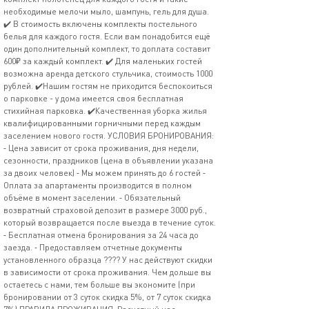
необходимые мелочи мыло, шампунь, гель для душа.
✔️ В стоимость включены комплекты постельного
белья для каждого гостя. Если вам понадобится ещё
один дополнительный комплект, то доплата составит
600₽ за каждый комплект. ✔️ Для маленьких гостей
возможна аренда детского стульчика, стоимость 1000
рублей. ✔️Нашим гостям не приходится беспокоиться
о парковке - у дома имеется своя бесплатная
стихийная парковка. ✔️Качественная уборка жилья
квалифицированными горничными перед каждым
заселением нового гостя. УСЛОВИЯ БРОНИРОВАНИЯ:
⁃ Цена зависит от срока проживания, дня недели,
сезонности, праздников (цена в объявлении указана
за двоих человек) ⁃ Мы можем принять до 6 гостей ⁃
Оплата за апартаменты производится в полном
объёме в момент заселении. ⁃ Обязательный
возвратный страховой депозит в размере 3000 руб.,
который возвращается после выезда в течение суток.
⁃ Бесплатная отмена бронирования за 24 часа до
заезда. ⁃ Предоставляем отчетные документы
установленного образца ???? У нас действуют скидки
в зависимости от срока проживания. Чем дольше вы
остаетесь с нами, тем больше вы экономите (при
бронировании от 3 суток скидка 5%, от 7 суток скидка