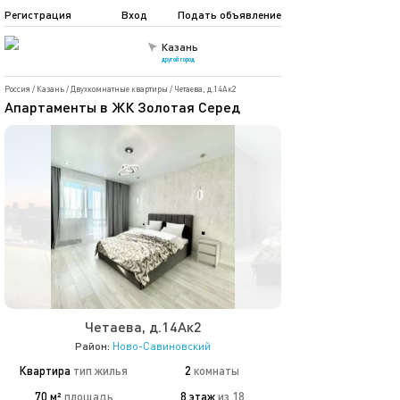
Регистрация
Вход
Подать объявление
Казань
другой город
Россия
/
Казань
/
Двухкомнатные квартиры
/
Четаева, д.14Ак2
Апартаменты в ЖК Золотая Серед
Четаева, д.14Ак2
Район:
Ново-Савиновский
Квартира
тип жилья
2
комнаты
70 м²
площадь
8 этаж
из 18