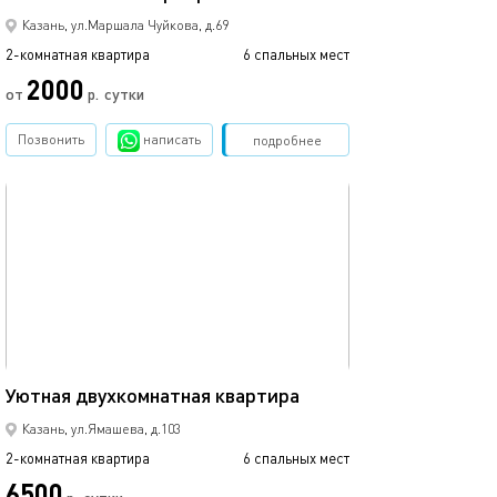
Казань, ул.Маршала Чуйкова, д.69
2-комнатная квартира
6 спальных мест
2-комнатная квартира
2000
2500
от
р.
сутки
Позвонить
написать
Забронировать
подробнее
обновлено 07.08.2024
Ещё фото
75м²
Уютная двухкомнатная квартира
Апартаменты си
Казань, ул.Ямашева, д.103
2-комнатная квартира
6 спальных мест
2-комнатная квартира
6500