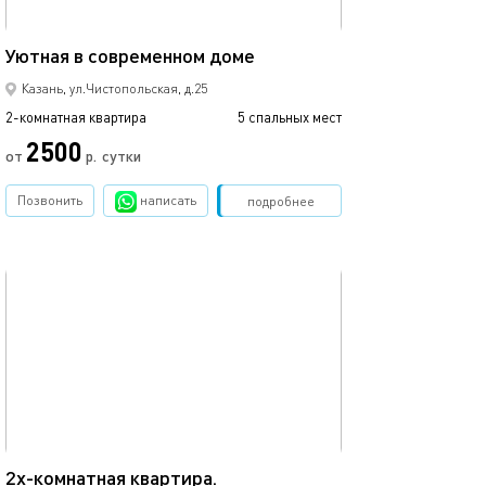
53м²
Уютная в современном доме
Аквапарк ривье
Казань, ул.Чистопольская, д.25
2-комнатная квартира
5 спальных мест
2-комнатная квартира
2500
от
р.
сутки
от
Позвонить
написать
Забронировать
подробнее
обновлено 13.08.2025
Ещё фото
Двухкомнатная 
50м²
2х-кoмнaтная квартира.
аквапарка.