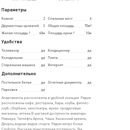
Параметры
Комнат
2
Спальных мест
6
Двухместных кроватей
3
Общая площадь
70м²
Жилая площадь
²
60м
Площадь кухни
²
10м
Удобства
Телевизор
да
Кондиционер
да
Холодильник
да
Плита
да
Стиральная машина
да
Интернет
да
Дополнительно
Постельное белье
да
Отчетные документы
да
Парковка
да
Апартаменты расположены в удобной локации. Рядом
расположены кафе, рестораны, бары, клубы, фитнес-
клуб, сбербанк, кинотеатры, музеи, продуктовые
магазины, аптеки.В шаговой доступности аквапарк
Ривьера, Татнефть Арена, Чаша, Казанский кремль,
Дворец водных видов спорта. Рядом метро Козья
Слобода. Высокая транспортная доступность. Вы