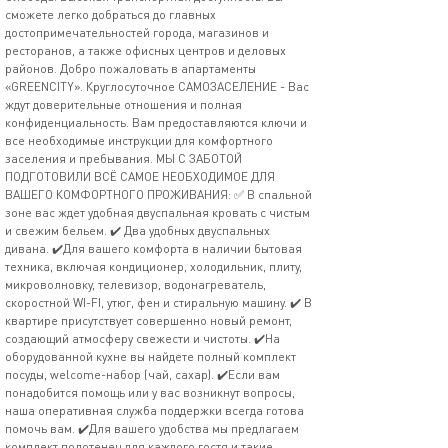
сможете легко добраться до главных
достопримечательностей города, магазинов и
ресторанов, а также офисных центров и деловых
районов. Добро пожаловать в апартаменты
«GREENCITY». Круглосуточное САМОЗАСЕЛЕНИЕ - Вас
ждут доверительные отношения и полная
конфиденциальность. Вам предоставляются ключи и
все необходимые инструкции для комфортного
заселения и пребывания. МЫ С ЗАБОТОЙ
ПОДГОТОВИЛИ ВСЁ САМОЕ НЕОБХОДИМОЕ ДЛЯ
ВАШЕГО КОМФОРТНОГО ПРОЖИВАНИЯ: ✅ В спальной
зоне вас ждет удобная двуспальная кровать с чистым
и свежим бельем. ✔️ Два удобных двуспальных
дивана. ✔️Для вашего комфорта в наличии бытовая
техника, включая кондиционер, холодильник, плиту,
микроволновку, телевизор, водонагреватель,
скоростной WI-FI, утюг, фен и стиральную машину. ✔️ В
квартире присутствует совершенно новый ремонт,
создающий атмосферу свежести и чистоты. ✔️На
оборудованной кухне вы найдете полный комплект
посуды, welcome-набор (чай, сахар). ✔️Если вам
понадобится помощь или у вас возникнут вопросы,
наша оперативная служба поддержки всегда готова
помочь вам. ✔️Для вашего удобства мы предлагаем
комплект полотенец для каждого гостя и такие