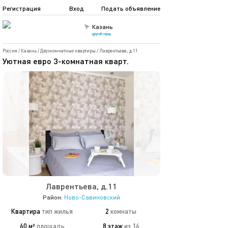
Регистрация
Вход
Подать объявление
Казань
другой город
Россия
/
Казань
/
Двухкомнатные квартиры
/
Лаврентьева, д.11
Уютная евро 3-комнатная кварт.
Лаврентьева, д.11
Район:
Ново-Савиновский
Квартира
тип жилья
2
комнаты
60 м²
площадь
8 этаж
из 16