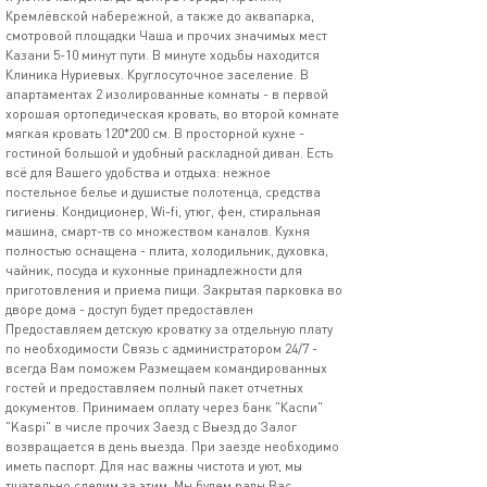
Кремлёвской набережной, а также до аквапарка,
смотровой площадки Чаша и прочих значимых мест
Казани 5-10 минут пути. В минуте ходьбы находится
Клиника Нуриевых. Круглосуточное заселение. В
апартаментах 2 изолированные комнаты - в первой
хорошая ортопедическая кровать, во второй комнате
мягкая кровать 120*200 см. В просторной кухне -
гостиной большой и удобный раскладной диван. Есть
всё для Вашего удобства и отдыха: нежное
постельное белье и душистые полотенца, средства
гигиены. Кондиционер, Wi-fi, утюг, фен, стиральная
машина, смарт-тв со множеством каналов. Кухня
полностью оснащена - плита, холодильник, духовка,
чайник, посуда и кухонные принадлежности для
приготовления и приема пищи. Закрытая парковка во
дворе дома - доступ будет предоставлен
Предоставляем детскую кроватку за отдельную плату
по необходимости Связь с администратором 24/7 -
всегда Вам поможем Размещаем командированных
гостей и предоставляем полный пакет отчетных
документов. Принимаем оплату через банк "Каспи"
"Kaspi" в числе прочих Заезд с Выезд до Залог
возвращается в день выезда. При заезде необходимо
иметь паспорт. Для нас важны чистота и уют, мы
тщательно следим за этим. Мы будем рады Вас