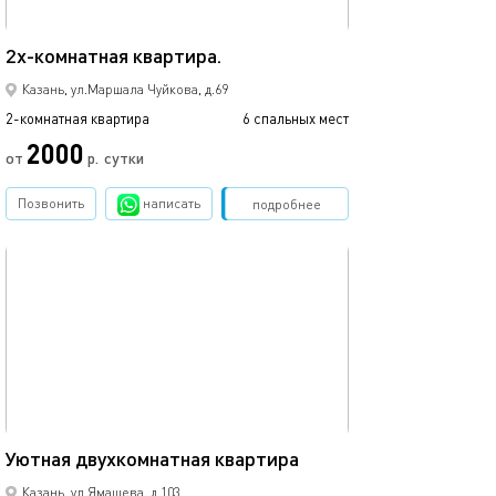
Двухкомнатная 
50м²
2х-кoмнaтная квартира.
аквапарка.
Казань, ул.Маршала Чуйкова, д.69
2-комнатная квартира
6 спальных мест
2-комнатная квартира
2000
2500
от
р.
сутки
Позвонить
написать
Забронировать
подробнее
обновлено 07.08.2024
Ещё фото
75м²
Уютная двухкомнатная квартира
Апартаменты си
Казань, ул.Ямашева, д.103