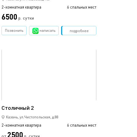
2-комнатная квартира
6 спальных мест
2-комнатная квартира
6500
р.
сутки
от
Позвонить
написать
Забронировать
подробнее
обновлено 05.04.2022
Ещё фото
65м²
Столичный 2
Апартаменты as
Казань, ул.Чистопольская, д.88
2-комнатная квартира
6 спальных мест
2-комнатная квартира
2500
3000
от
р.
сутки