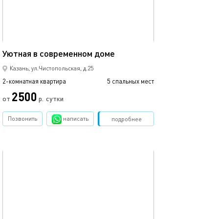
Ещё фото
53м²
Уютная в современном доме
Аквапарк ривье
Казань, ул.Чистопольская, д.25
2-комнатная квартира
5 спальных мест
2-комнатная квартира
2500
от
р.
сутки
от
Позвонить
написать
Забронировать
подробнее
обновлено 13.08.2025
Ещё фото