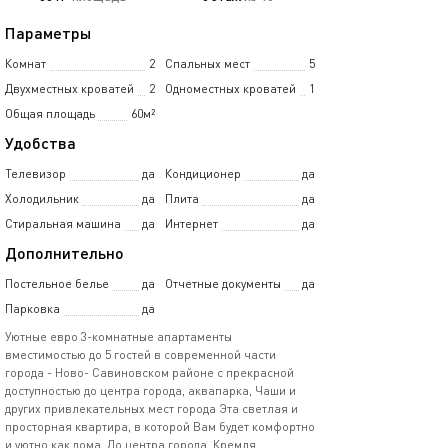
Параметры
Комнат
2
Спальных мест
5
Двухместных кроватей
2
Одноместных кроватей
1
Общая площадь
60м²
Удобства
Телевизор
да
Кондиционер
да
Холодильник
да
Плита
да
Стиральная машина
да
Интернет
да
Дополнительно
Постельное белье
да
Отчетные документы
да
Парковка
да
Уютные евро 3-комнатные апартаменты
вместимостью до 5 гостей в современной части
города - Ново- Савиновском районе с прекрасной
доступностью до центра города, аквапарка, Чаши и
других привлекательных мест города Эта светлая и
просторная квартира, в которой Вам будет комфортно
и уютно как дома. До центра города, Кремля,