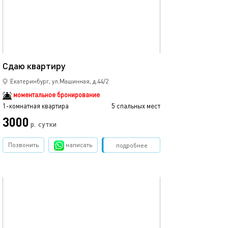
Ещё фото
40м²
Сдаю квартиру
Квартира в нов
Екатеринбург, ул.Машинная, д.44/2
моментальное бронирование
1-комнатная квартира
5 спальных мест
1-комнатная квартира
3000
4700
р.
сутки
Позвонить
написать
Забронировать
подробнее
обновлено 21.02.2018
Ещё фото