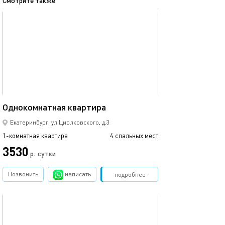
Смотрите также
обновлено 18.09.2023
Ещё фото
58м²
Однокомнатная квартира
Дизайнерский р
Екатеринбург, ул.Циолковского, д.3
1-комнатная квартира
4 спальных мест
1-комнатная квартира
3530
р.
сутки
от
Позвонить
написать
Забронировать
подробнее
обновлено 04.09.2025