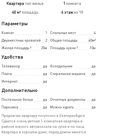
Квартира
тип жилья
1
комната
40 м²
площадь
6 этаж
из 18
Параметры
Комнат
1
Спальных мест
4
Двухместных кроватей
2
Общая площадь
40м²
Жилая площадь
²
20м
Площадь кухни
²
10м
Удобства
Телевизор
да
Холодильник
да
Плита
да
Стиральная машина
да
Интернет
да
Дополнительно
Постельное белье
да
Отчетные документы
да
Парковка
да
Можно курить
да
Предлагаю квартиру посуточно в Екатеринбурге.
Сдается очень уютная 1-комнатная квартира в
районе южного автовокзала на сутки и на часы.
Квартира в хорошем доме, перед домом имеется