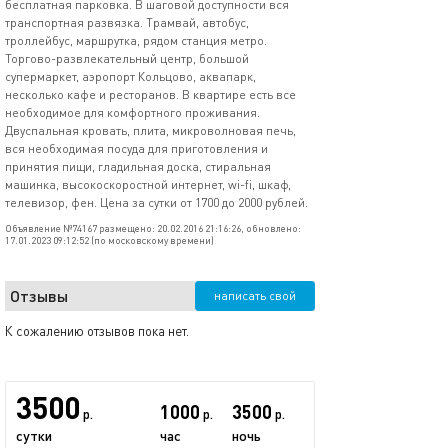
бесплатная парковка. В шаговой доступности вся
транспортная развязка. Трамвай, автобус,
троллейбус, маршрутка, рядом станция метро.
Торгово-развлекательный центр, большой
супермаркет, аэропорт Кольцово, аквапарк,
несколько кафе и ресторанов. В квартире есть все
необходимое для комфортного проживания.
Двуспальная кровать, плита, микроволновая печь,
вся необходимая посуда для приготовления и
принятия пищи, гладильная доска, стиральная
машинка, высокоскоростной интернет, wi-fi, шкаф,
телевизор, фен. Цена за сутки от 1700 до 2000 рублей.
Объявление №74167 размещено: 20.02.2016 21:16:26, обновлено:
17.01.2023 09:12:52 (по московскому времени)
Отзывы
написать свой
К сожалению отзывов пока нет.
3500
1000
3500
р.
р.
р.
сутки
час
ночь