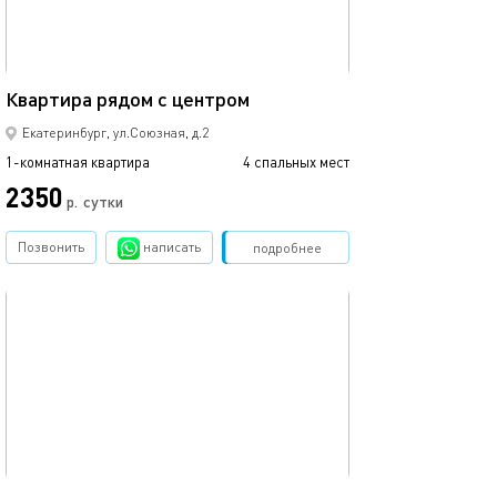
50м²
Квартира рядом с центром
Уютная квартир
Екатеринбург, ул.Союзная, д.2
1-комнатная квартира
4 спальных мест
1-комнатная квартира
2350
4900
р.
сутки
Позвонить
написать
Забронировать
подробнее
обновлено 12.10.2018
Ещё фото
42м²