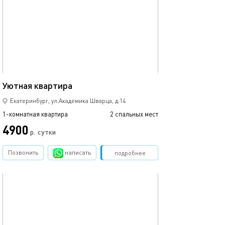
Ещё фото
42м²
Апартаменты би
Уютная квартира
Екатеринбург, ул.Академика Шварца, д.14
1-комнатная квартира
2 спальных мест
1-комнатная квартира
4900
р.
сутки
от
Позвонить
написать
Забронировать
подробнее
обновлено 27.05.2025
Ещё фото