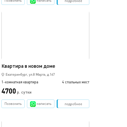
Позвонить
написать
Забронировать
подробнее
обновлено 04.01.2018
Ещё фото
42м²
Квартира в новом доме
На сутки и часы
Екатеринбург, ул.8 Марта, д.167
1-комнатная квартира
4 спальных мест
1-комнатная квартира
4700
2000
р.
сутки
Позвонить
написать
Забронировать
подробнее
обновлено 20.05.2019