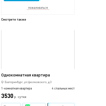
пожаловаться
Смотрите также
обновлено 18.09.2023
Ещё фото
58м²
Однокомнатная квартира
1-к квартира щ
Екатеринбург, ул.Циолковского, д.3
1-комнатная квартира
4 спальных мест
1-комнатная квартира
3530
3000
р.
сутки