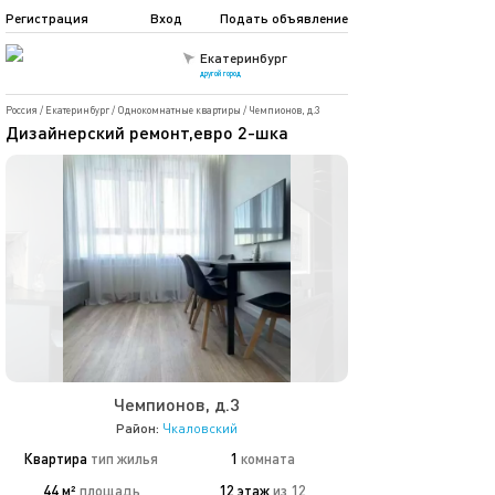
Регистрация
Вход
Подать объявление
Екатеринбург
другой город
Россия
/
Екатеринбург
/
Однокомнатные квартиры
/
Чемпионов, д.3
Дизайнерский ремонт,евро 2-шка
Чемпионов, д.3
Район:
Чкаловский
Квартира
тип жилья
1
комната
44 м²
площадь
12 этаж
из 12