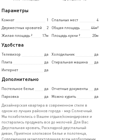
Параметры
Комнат
1
Спальных мест
4
Двухместных кроватей
2
Общая площадь
44м²
Жилая площадь
²
17м
Площадь кухни
²
20м
Удобства
Телевизор
да
Холодильник
да
Плита
да
Стиральная машина
да
Интернет
да
Дополнительно
Постельное белье
да
Отчетные документы
да
Парковка
да
Можно курить
да
Дизайнерская квартира в современном стиле в
одном из лучших районов города - мкр.Солнечный.
Мы позаботились о Вашем отдыхе/командировке и
постарались продумать все до мелочей. Для Вас:
Двуспальная кровать, Раскладной двуспальный
диван, Приятное хлопковое белье и полотенца,
Современная укомплектованная всем необходимым