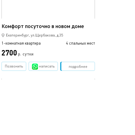
48м²
Комфорт посуточно в новом доме
Отличная кварт
Екатеринбург, ул.Щербакова, д.35
1-комнатная квартира
4 спальных мест
1-комнатная квартира
2700
2400
р.
сутки
Позвонить
написать
Забронировать
подробнее
обновлено 05.02.2017
Ещё фото
42м²