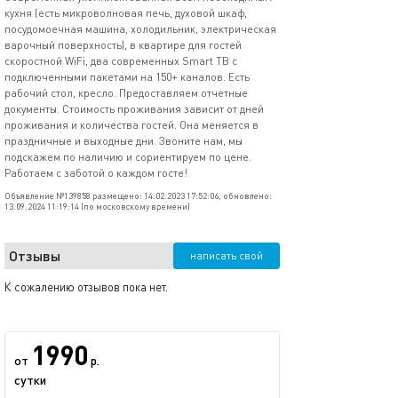
кухня (есть микроволновая печь, духовой шкаф,
посудомоечная машина, холодильник, электрическая
варочный поверхность), в квартире для гостей
скоростной WiFi, два современных Smart ТВ с
подключенными пакетами на 150+ каналов. Есть
рабочий стол, кресло. Предоставляем отчетные
документы. Стоимость проживания зависит от дней
проживания и количества гостей. Она меняется в
праздничные и выходные дни. Звоните нам, мы
подскажем по наличию и сориентируем по цене.
Работаем с заботой о каждом госте!
Объявление №139858 размещено: 14.02.2023 17:52:06, обновлено:
13.09.2024 11:19:14 (по московскому времени)
Отзывы
написать свой
К сожалению отзывов пока нет.
1990
от
р.
сутки