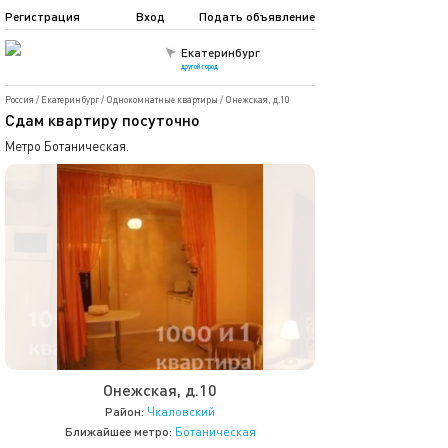
Регистрация
Вход
Подать объявление
Екатеринбург
другой город
Россия
/
Екатеринбург
/
Однокомнатные квартиры
/
Онежская, д.10
Сдам квартиру посуточно
Метро Ботаническая.
Онежская, д.10
Район:
Чкаловский
Ближайшее метро:
Ботаническая