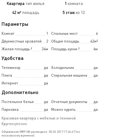
Квартира
тип жилья
1
комната
42 м²
площадь
5 этаж
из 12
Параметры
Комнат
1
Спальных мест
4
Двухместных кроватей
2
Общая площадь
42м²
Жилая площадь
²
34м
Площадь кухни
²
6м
Удобства
Телевизор
да
Холодильник
да
Плита
да
Стиральная машина
да
Интернет
да
Дополнительно
Постельное белье
да
Отчетные документы
да
Парковка
да
Можно курить
да
Красивая квартира с мебелью и техникой.
Круглосуточно.
Объявление №89108 размещено: 05.02.2017 17:24:47 (по
московскому времени)