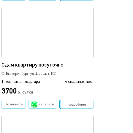
обновлено 12.10.2018
Ещё фото
42м²
Сдам квартиру посуточно
Комфорт посуто
Екатеринбург, ул.Щорса, д.103
1-комнатная квартира
4 спальных мест
1-комнатная квартира
3700
2700
р.
сутки
Позвонить
написать
Забронировать
подробнее
обновлено 03.06.2026