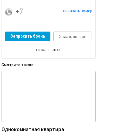
+7 (912) 044-98-16
показать номер
Запросить бронь
Задать вопрос
пожаловаться
Смотрите также
обновлено 18.09.2023
Ещё фото
58м²
Однокомнатная квартира
Дизайнерский р