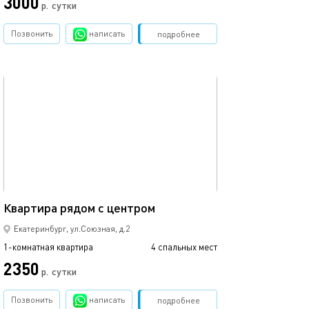
3000
4700
р.
сутки
Позвонить
написать
Забронировать
подробнее
обновлено 21.02.2018
Ещё фото
50м²
Квартира рядом с центром
Уютная квартир
Екатеринбург, ул.Союзная, д.2
1-комнатная квартира
4 спальных мест
1-комнатная квартира
2350
4900
р.
сутки
Позвонить
написать
Забронировать
подробнее