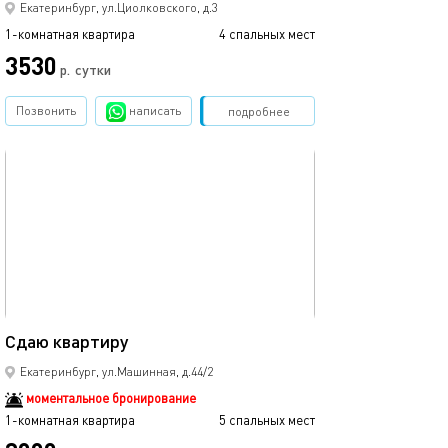
Екатеринбург, ул.Циолковского, д.3
1-комнатная квартира
4 спальных мест
1-комнатная квартира
3530
р.
сутки
от
Позвонить
написать
Забронировать
подробнее
обновлено 04.09.2025
Ещё фото
40м²
Сдаю квартиру
Квартира в нов
Екатеринбург, ул.Машинная, д.44/2
моментальное бронирование
1-комнатная квартира
5 спальных мест
1-комнатная квартира