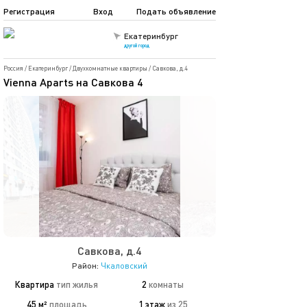
Регистрация
Вход
Подать объявление
Екатеринбург
другой город
Россия
/
Екатеринбург
/
Двухкомнатные квартиры
/
Савкова, д.4
Vienna Aparts на Савкова 4
Савкова, д.4
Район:
Чкаловский
Квартира
тип жилья
2
комнаты
45 м²
площадь
1 этаж
из 25