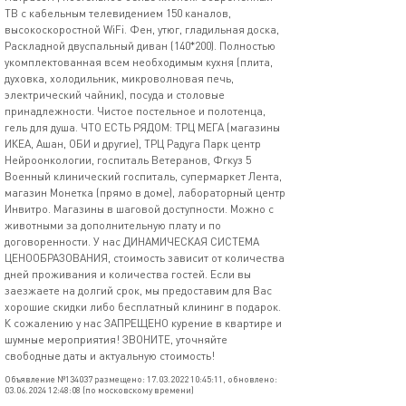
ТВ с кабельным телевидением 150 каналов,
высокоскоростной WiFi. Фен, утюг, гладильная доска,
Раскладной двуспальный диван (140*200). Полностью
укомплектованная всем необходимым кухня (плита,
духовка, холодильник, микроволновая печь,
электрический чайник), посуда и столовые
принадлежности. Чистое постельное и полотенца,
гель для душа. ЧТО ЕСТЬ РЯДОМ: ТРЦ МЕГА (магазины
ИКЕА, Ашан, ОБИ и другие), ТРЦ Радуга Парк центр
Нейроонкологии, госпиталь Ветеранов, Фгкуз 5
Военный клинический госпиталь, супермаркет Лента,
магазин Монетка (прямо в доме), лабораторный центр
Инвитро. Магазины в шаговой доступности. Можно с
животными за дополнительную плату и по
договоренности. У нас ДИНАМИЧЕСКАЯ СИСТЕМА
ЦЕНООБРАЗОВАНИЯ, стоимость зависит от количества
дней проживания и количества гостей. Если вы
заезжаете на долгий срок, мы предоставим для Вас
хорошие скидки либо бесплатный клининг в подарок.
К сожалению у нас ЗАПРЕЩЕНО курение в квартире и
шумные мероприятия! ЗВОНИТЕ, уточняйте
свободные даты и актуальную стоимость!
Объявление №134037 размещено: 17.03.2022 10:45:11, обновлено:
03.06.2024 12:48:08 (по московскому времени)