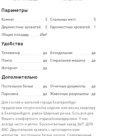
Параметры
Комнат
2
Спальных мест
5
Двухместных кроватей
2
Одноместных кроватей
1
Общая площадь
45м²
Удобства
Телевизор
да
Холодильник
да
Плита
да
Стиральная машина
да
Интернет
да
Дополнительно
Постельное белье
да
Отчетные документы
да
Парковка
да
Животные разрешены
да
Для гостей и жителей города Екатеринбург
предлагаем посуточно/на неделю или месяц квартиру
в Екатеринбурге, район Широкая речка. Есть всё для
Вашего комфортного отдыха/командировки. У нас
всегда чисто и уютно. Бесконтактный заезд 24/7. ДЛЯ
ВАС: Двуспальная кровать с ортопедическим
матрасом , постельное белье хлопок. Современный