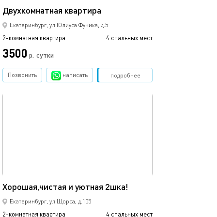
Двухкомнатная квартира
New york апарт
Екатеринбург, ул.Юлиуса Фучика, д.5
2-комнатная квартира
4 спальных мест
2-комнатная квартира
3500
р.
сутки
от
Позвонить
написать
Забронировать
подробнее
обновлено 10.05.2017
Ещё фото
55м²
Хорошая,чистая и уютная 2шка!
Квартира рядом
Екатеринбург, ул.Щорса, д.105
2-комнатная квартира
4 спальных мест
2-комнатная квартира