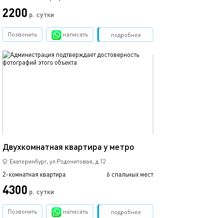
2200
3900
р.
сутки
Позвонить
написать
Забронировать
подробнее
обновлено 15.04.2020
Ещё фото
64м²
Двухкомнатная квартира у метро
Апартаменты dr
Екатеринбург, ул.Родонитовая, д.12
2-комнатная квартира
6 спальных мест
2-комнатная квартира
4300
р.
сутки
от
Позвонить
написать
Забронировать
подробнее