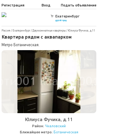
Регистрация
Вход
Подать объявление
Екатеринбург
другой город
Россия
/
Екатеринбург
/
Двухкомнатные квартиры
/
Юлиуса Фучика, д.11
Квартира рядом с аквапарком
Метро Ботаническая.
Юлиуса Фучика, д.11
Район:
Чкаловский
Ближайшее метро:
Ботаническая