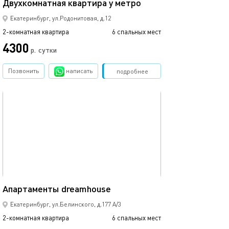
Двухкомнатная квартира у метро
Апартаменты dr
Екатеринбург, ул.Родонитовая, д.12
2-комнатная квартира
6 спальных мест
2-комнатная квартира
4300
р.
сутки
от
Позвонить
написать
Забронировать
подробнее
обновлено 25.03.2022
Ещё фото
40м²
Апартаменты dreamhouse
Квартира в нов
Екатеринбург, ул.Белинского, д.177 А/3
2-комнатная квартира
6 спальных мест
2-комнатная квартира