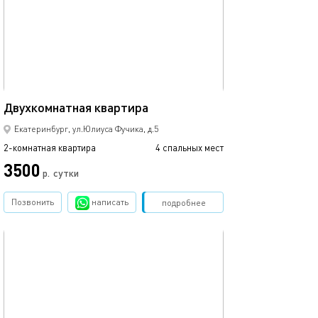
Ещё фото
85м²
Двухкомнатная квартира
Vienna aparts на
Екатеринбург, ул.Юлиуса Фучика, д.5
2-комнатная квартира
4 спальных мест
2-комнатная квартира
3500
р.
сутки
от
Позвонить
написать
Забронировать
подробнее
обновлено 04.09.2025
Ещё фото