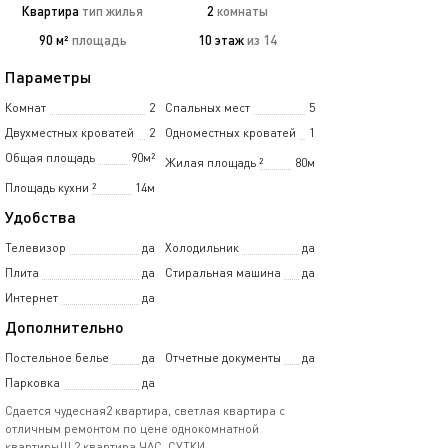
Квартира
тип жилья
2
комнаты
90 м²
площадь
10 этаж
из 14
Параметры
Комнат
2
Спальных мест
5
Двухместных кроватей
2
Одноместных кроватей
1
Общая площадь
90м²
Жилая площадь
²
80м
Площадь кухни
²
14м
Удобства
Телевизор
да
Холодильник
да
Плита
да
Стиральная машина
да
Интернет
да
Дополнительно
Постельное белье
да
Отчетные документы
да
Парковка
да
Сдается чудесная2 квартира, светлая квартира с
отличным ремонтом по цене однокомнатной
квартиры!!! 2 квартира ЧАС, СУТКИ,