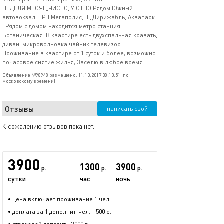
НЕДЕЛЯ,МЕСЯЦ,ЧИСТО, УЮТНО Рядом Южный
автовокзал, ТРЦ Мегаполис,ТЦ Дирижабль, Аквапарк
. Рядом с домом находится метро станция
Ботаническая. В квартире есть двухспальная кравать,
диван, микроволновка,чайник,телевизор.
Проживание в квартире от 1 суток и более; возможно
почасовое снятие жилья; Заселю в любое время .
Объявление №98948 размещено: 11.10.2017 08:10:51 (по
московскому времени)
Отзывы
написать свой
К сожалению отзывов пока нет.
3900
1300
3900
р.
р.
р.
сутки
час
ночь
• цена включает проживание 1 чел.
• доплата за 1 дополнит. чел. - 500 р.