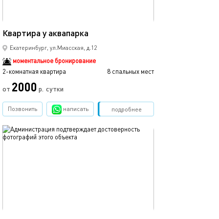
65м²
Квартира у аквапарка
Хорошая,чистая
Екатеринбург, ул.Миасская, д.12
моментальное бронирование
2-комнатная квартира
8 спальных мест
2-комнатная квартира
2000
2200
от
р.
сутки
Позвонить
написать
Забронировать
подробнее
обновлено 15.04.2020
Ещё фото
64м²