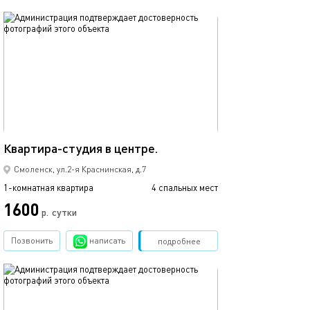
обновлено 08.04.2021
Ещё фото
38м²
Квартира-студия в центре.
Студия в центр
Смоленск, ул.2-я Краснинская, д.7
1-комнатная квартира
4 спальных мест
1-комнатная квартира
1600
1500
р.
сутки
Позвонить
написать
Забронировать
подробнее
обновлено 20.02.2025