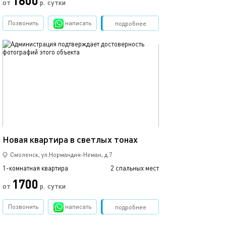
1600
от
р.
сутки
от
Позвонить
написать
Забронировать
подробнее
обновлено 23.04.2020
Ещё фото
43м²
Новая квартира в светлых тонах
Новые primium 
Смоленск, ул.Нормандия-Неман, д.7
1-комнатная квартира
2 спальных мест
1-комнатная квартира
1700
от
р.
сутки
от
Позвонить
написать
Забронировать
подробнее