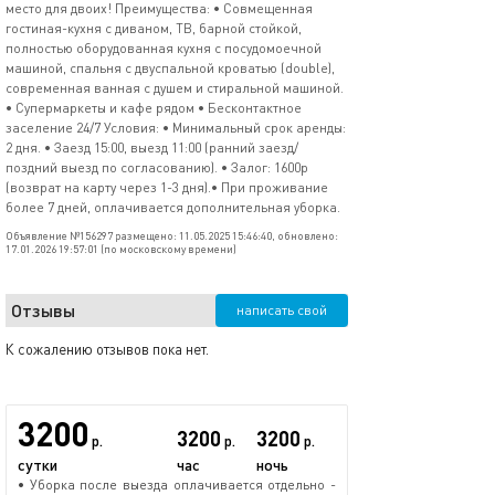
место для двоих! Преимущества: • Совмещенная
гостиная-кухня с диваном, ТВ, барной стойкой,
полностью оборудованная кухня с посудомоечной
машиной, спальня с двуспальной кроватью (double),
современная ванная с душем и стиральной машиной.
• Супермаркеты и кафе рядом • Бесконтактное
заселение 24/7 Условия: • Минимальный срок аренды:
2 дня. • Заезд 15:00, выезд 11:00 (ранний заезд/
поздний выезд по согласованию). • Залог: 1600р
(возврат на карту через 1-3 дня).• При проживание
более 7 дней, оплачивается дополнительная уборка.
Объявление №156297 размещено: 11.05.2025 15:46:40, обновлено:
17.01.2026 19:57:01 (по московскому времени)
Отзывы
написать свой
К сожалению отзывов пока нет.
3200
3200
3200
р.
р.
р.
сутки
час
ночь
• Уборка после выезда оплачивается отдельно -