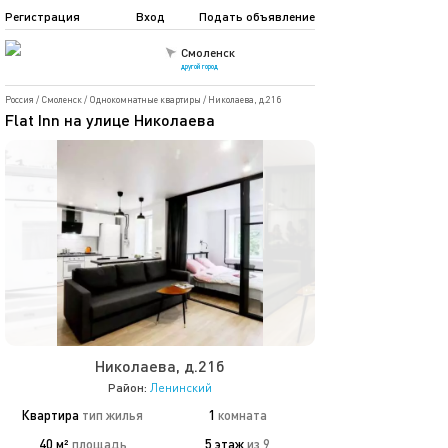
Регистрация
Вход
Подать объявление
Смоленск
другой город
Россия
/
Смоленск
/
Однокомнатные квартиры
/
Николаева, д.21б
Flat Inn на улице Николаева
Николаева, д.21б
Район:
Ленинский
Квартира
тип жилья
1
комната
40 м²
площадь
5 этаж
из 9