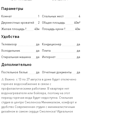
Параметры
Комнат
1
Спальных мест
4
Двухместных кроватей
2
Общая площадь
40м²
Жилая площадь
²
40м
Площадь кухни
²
40м
Удобства
Телевизор
да
Кондиционер
да
Холодильник
да
Плита
да
Стиральная машина
да
Интернет
да
Дополнительно
Постельное белье
да
Отчетные документы
да
⚠ Важно: с 13 по 27 августа в доме будет отключено
горячее водоснабжение в связи с
профилактическими работами. В квартире нет
водонагревателя или бойлера, поэтому на этот
период горячая вода будет недоступна. Стильная
студия в центре Смоленска Минимализм, комфорт и
удобство Современная студия с минималистичным
дизайном в самом сердце Смоленска! Идеальное