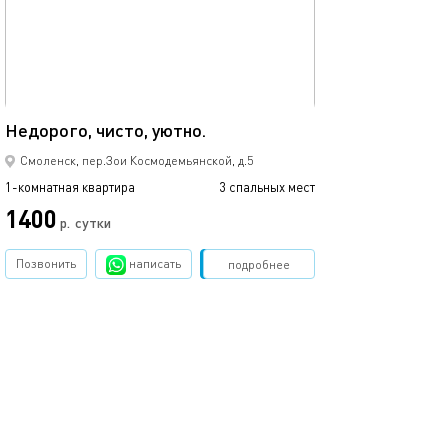
Ещё фото
27м²
Недорого, чисто, уютно.
Центра города, 
Смоленск, пер.Зои Космодемьянской, д.5
1-комнатная квартира
3 спальных мест
1-комнатная квартира
1400
р.
сутки
от
Позвонить
написать
Забронировать
подробнее
обновлено 08.04.2021
Ещё фото