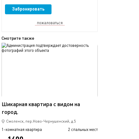
Забронировать
пожаловаться
Смотрите также
обновлено 14.05.2020
Ещё фото
43м²
Шикарная квартира с видом на
Новая кв-ра ря
город.
Смоленск, пер.Ново-Чернушенский, д.5
1-комнатная квартира
2 спальных мест
1-комнатная квартира