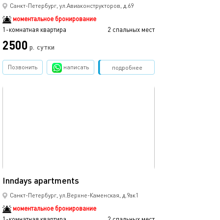
Inndays apartme
Санкт-Петербург, ул.Авиаконструкторов, д.69
моментальное бронирование
1-комнатная квартира
2 спальных мест
1-комнатная квартира
2500
2500
р.
сутки
Позвонить
написать
Забронировать
подробнее
обновлено 03.08.2026
Ещё фото
26м²
Inndays apartments
Inndays apartme
Санкт-Петербург, ул.Верхне-Каменская, д.9ак1
моментальное бронирование
1-комнатная квартира
2 спальных мест
1-комнатная квартира