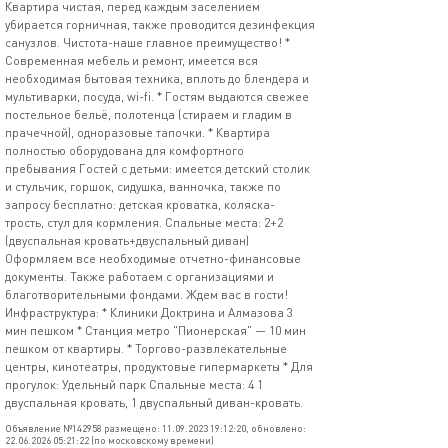
Квартира чистая, перед каждым заселением
убирается горничная, также проводится дезинфекция
санузлов. Чистота-наше главное преимущество! *
Современная мебель и ремонт, имеется вся
необходимая бытовая техника, вплоть до блендера и
мультиварки, посуда, wi-fi. * Гостям выдаются свежее
постельное бельё, полотенца (стираем и гладим в
прачечной), одноразовые тапочки. * Квартира
полностью оборудована для комфортного
пребывания Гостей с детьми: имеется детский столик
и стульчик, горшок, сидушка, ванночка, также по
запросу бесплатно: детская кроватка, коляска-
трость, стул для кормления. Спальные места: 2+2
(двуспальная кровать+двуспальный диван)
Оформляем все необходимые отчетно-финансовые
документы. Также работаем с организациями и
благотворительными фондами. Ждем вас в гости!
Инфраструктура: * Клиники Доктрина и Алмазова 3
мин пешком * Станция метро "Пионерская" — 10 мин
пешком от квартиры. * Торгово-развлекательные
центры, кинотеатры, продуктовые гипермаркеты * Для
прогулок: Удельный парк Спальные места: 4 1
двуспальная кровать, 1 двуспальный диван-кровать.
Объявление №142958 размещено: 11.09.2023 19:12:20, обновлено:
22.06.2026 05:21:22 (по московскому времени)