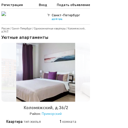
Регистрация
Вход
Подать объявление
Санкт-Петербург
другой город
Россия
/
Санкт-Петербург
/
Однокомнатные квартиры
/
Коломяжский,
д.36/2
Уютные апартаменты
Коломяжский, д.36/2
Район:
Приморский
Квартира
тип жилья
1
комната