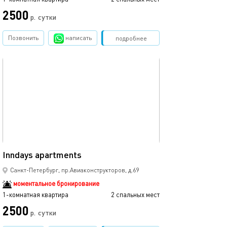
2500
2500
р.
сутки
Позвонить
написать
Забронировать
подробнее
обновлено 03.08.2026
Ещё фото
26м²
Inndays apartments
Супер вид-лахт
Санкт-Петербург, пр.Авиаконструкторов, д.69
моментальное бронирование
1-комнатная квартира
2 спальных мест
1-комнатная квартира
2500
р.
сутки
от