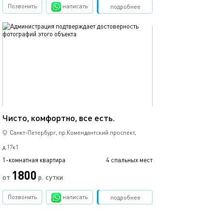
Позвонить
написать
Забронировать
подробнее
обновлено 18.02.2023
Ещё фото
38м²
Чисто, комфортно, все есть.
Уютные апартам
Санкт-Петербург, пр.Комендантский проспект,
д.17к1
1-комнатная квартира
4 спальных мест
1-комнатная квартира
1800
от
р.
сутки
от
Позвонить
написать
Забронировать
подробнее