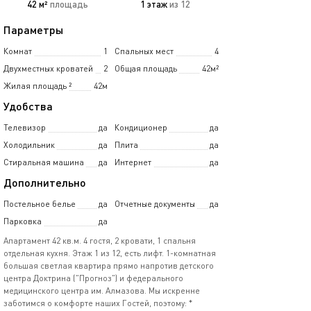
42 м²
площадь
1 этаж
из 12
Параметры
Комнат
1
Спальных мест
4
Двухместных кроватей
2
Общая площадь
42м²
Жилая площадь
²
42м
Удобства
Телевизор
да
Кондиционер
да
Холодильник
да
Плита
да
Стиральная машина
да
Интернет
да
Дополнительно
Постельное белье
да
Отчетные документы
да
Парковка
да
Апартамент 42 кв.м. 4 гостя, 2 кровати, 1 спальня
отдельная кухня. Этаж 1 из 12, есть лифт. 1-комнатная
большая светлая квартира прямо напротив детского
центра Доктрина ("Прогноз") и федерального
медицинского центра им. Алмазова. Мы искренне
заботимся о комфорте наших Гостей, поэтому: *