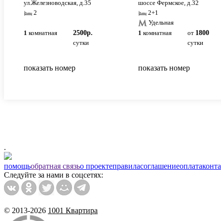
ул.Железноводская, д.35
шоссе Фермское, д.32
2
2+1
Удельная
1
комнатная
2500р.
1
комнатная
от
1800
сутки
сутки
показать номер
показать номер
.
помощь
обратная связь
о проекте
правила
соглашение
оплата
конт
Следуйте за нами в соцсетях:
© 2013-2026
1001 Квартира