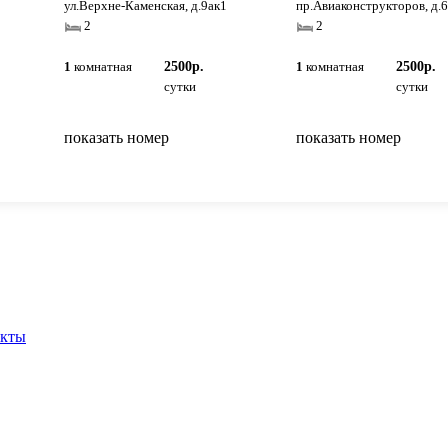
ул.Верхне-Каменская, д.9ак1
пр.Авиаконструкторов, д.
2
2
1
комнатная
2500р.
1
комнатная
2500р.
сутки
сутки
показать номер
показать номер
вернуться на главную
акты