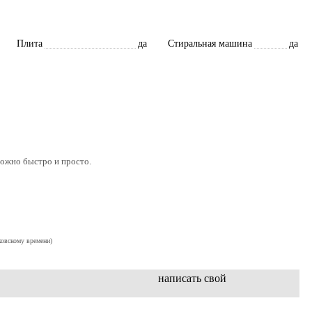
Плита
да
Стиральная машина
да
можнo быстро и просто.
ковскому времени)
написать свой