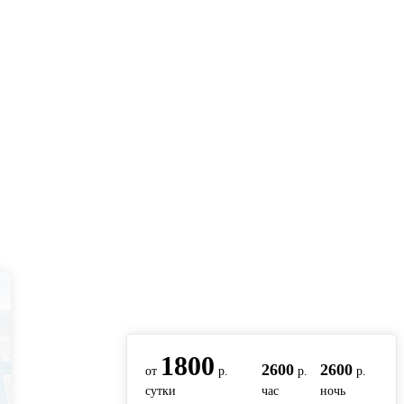
вернуться на главную
1800
2600
2600
от
р.
р.
р.
сутки
час
ночь