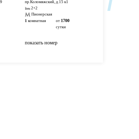
69
пр.Коломяжский, д.15 к1
пр.Авиаконструкторов, 
2+2
2
Пионерская
1
комнатная
от
1700
1
комнатная
2500р
сутки
сутки
показать номер
показать номер