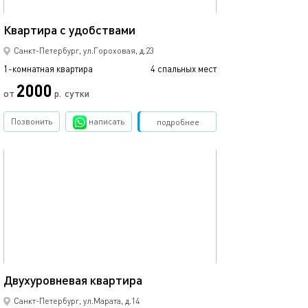
35м²
Уютная квартира
Квартира с удобствами
Санкт-Петербург, ул.Гороховая, д.23
1-комнатная квартира
4 спальных мест
1-комнатная квартира
2000
6650
от
р.
сутки
Позвонить
написать
Забронировать
подробнее
обновлено 07.01.2024
Ещё фото
54м²
Двухуровневая квартира
Квартира-студи
Санкт-Петербург, ул.Марата, д.14