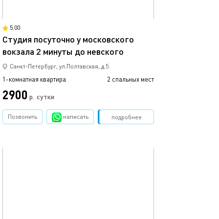
12м²
5.00
Студия посуточно у московского
вокзала 2 минуты до невского
Уютная студия о
Санкт-Петербург, ул.Полтавская, д.5
1-комнатная квартира
2 спальных мест
1-комнатная квартира
2900
3000
р.
сутки
Позвонить
написать
Забронировать
подробнее
обновлено 16.05.2025
Ещё фото