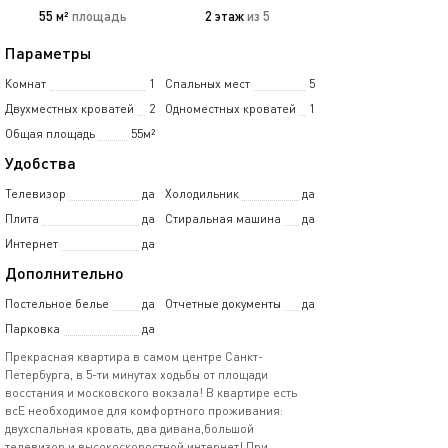
55 м²
площадь
2 этаж
из 5
Параметры
Комнат
1
Спальных мест
5
Двухместных кроватей
2
Одноместных кроватей
1
Общая площадь
55м²
Удобства
Телевизор
да
Холодильник
да
Плита
да
Стиральная машина
да
Интернет
да
Дополнительно
Постельное белье
да
Отчетные документы
да
Парковка
да
Прекрасная квартира в самом центре Санкт-
Петербурга, в 5-ти минутах ходьбы от площади
восстания и московского вокзала! В квартире есть
всЕ необходимое для комфортного проживания:
двухспальная кровать, два дивана,большой
телевизор и высокоскоростной интернет! При