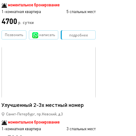
моментальное бронирование
1-комнатная квартира
5 спальных мест
1-комнатная квартира
4700
р.
сутки
от
Позвонить
написать
Забронировать
подробнее
обновлено 04.03.2023
Ещё фото
18м²
Улучшенный 2-3х местный номер
Улучшенный дв
Санкт-Петербург, пр.Невский, д.3
моментальное бронирование
1-комнатная квартира
3 спальных мест
1-комнатная квартира