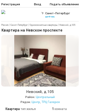
Регистрация
Вход
Подать объявление
Санкт-Петербург
другой город
Россия
/
Санкт-Петербург
/
Однокомнатные квартиры
/
Невский, д.105
Квартира на Невском проспекте
Невский, д.105
Район:
Центральный
Рядом:
Центр
,
ТРЦ Галерея
Квартира
тип жилья
1
комната