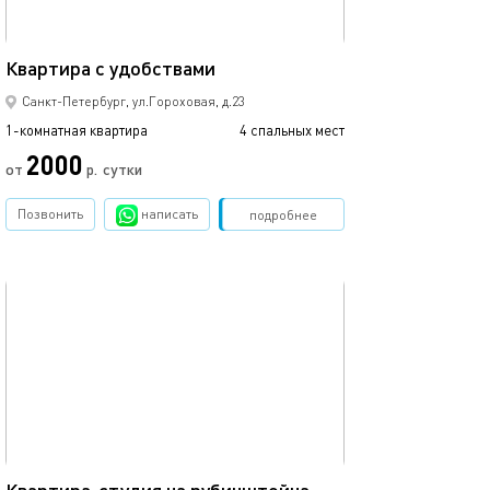
35м²
Уютная квартира
Квартира с удобствами
Санкт-Петербург, ул.Гороховая, д.23
1-комнатная квартира
4 спальных мест
1-комнатная квартира
2000
6650
от
р.
сутки
Позвонить
написать
Забронировать
подробнее
обновлено 10.07.2023
Ещё фото
16м²
Стандартный д