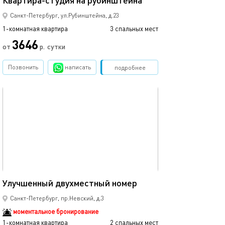
Квартира-студия на рубинштейна
Санкт-Петербург, ул.Рубинштейна, д.23
1-комнатная квартира
3 спальных мест
1-комнатная квартира
3646
от
р.
сутки
от
Позвонить
написать
Забронировать
подробнее
обновлено 04.03.2023
Ещё фото
16м²
Улучшенный двухместный номер
Студия на 7 сов
Санкт-Петербург, пр.Невский, д.3
моментальное бронирование
1-комнатная квартира
2 спальных мест
1-комнатная квартира