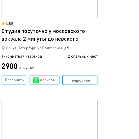
Ещё фото
12м²
5.00
Студия посуточно у московского
вокзала 2 минуты до невского
Уютная студия о
Санкт-Петербург, ул.Полтавская, д.5
1-комнатная квартира
2 спальных мест
1-комнатная квартира
2900
3000
р.
сутки
Позвонить
написать
Забронировать
подробнее
обновлено 16.05.2025
Ещё фото