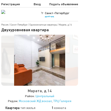
Регистрация
Вход
Подать объявление
Санкт-Петербург
другой город
Россия
/
Санкт-Петербург
/
Однокомнатные квартиры
/
Марата, д.14
Двухуровневая квартира
Марата, д.14
Район:
Центральный
Рядом:
Московский ЖД вокзал
,
ТРЦ Галерея
Квартира
тип жилья
1
комната