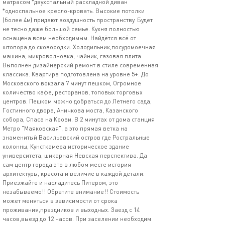
мaтрасoм *двуxcпальный pacклaдной диван
*oдноспальное кресло-кровать. Высокие потолки
(более 4м) придают воздушность пространству. Будет
не тесно даже большой семье. Кухня полностью
оснащена всем необходимым. Найдётся всё от
штопора до сковородки. Холодильник,посудомоечная
машина, микроволновка, чайник, газовая плита.
Выполнен дизайнерский ремонт в стиле современная
классика. Квартира подготовлена на уровне 5+. До
Московского вокзала 7 минут пешком, Огромное
количество кафе, ресторанов, топовых торговых
центров. Пешком можно добраться до Летнего сада,
Гостинного двора, Аничкова моста, Казанского
собора, Спаса на Крови. В 2 минутах от дома станция
Метро "Маяковская", а это прямая ветка на
знаменитый Васильевский остров где Ростральные
колонны, Кунсткамера историческое здание
университета, шикарная Невская перспектива. Да
сам центр города это в любом месте история
архитектуры, красота и величие в каждой детали.
Приезжайте и насладитесь Питером, это
незабываемо!! Обратите внимание!! Стоимость
может меняться в зависимости от срока
проживания,праздников и выходных. Заезд с 14
часов,выезд до 12 часов. При заселении необходим