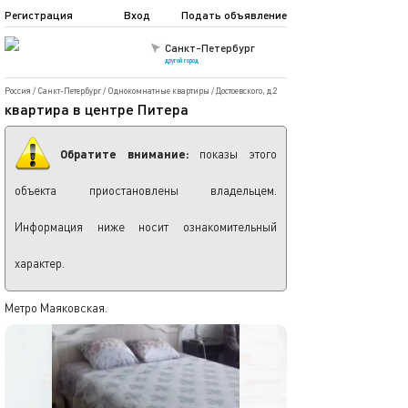
Регистрация
Вход
Подать объявление
Санкт-Петербург
другой город
Россия
/
Санкт-Петербург
/
Однокомнатные квартиры
/
Достоевского, д.2
квартира в центре Питера
Обратите внимание:
показы этого
объекта приостановлены владельцем.
Информация ниже носит ознакомительный
характер.
Метро Маяковская.