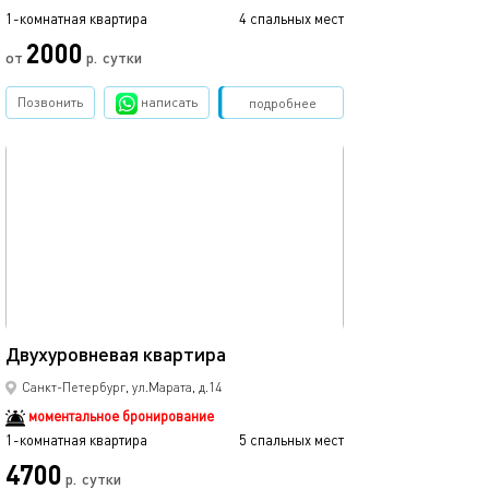
1-комнатная квартира
4 спальных мест
1-комнатная квартира
2000
6650
от
р.
сутки
Позвонить
написать
Забронировать
подробнее
обновлено 07.01.2024
Ещё фото
54м²
Двухуровневая квартира
Квартира-студи
Санкт-Петербург, ул.Марата, д.14
моментальное бронирование
1-комнатная квартира
5 спальных мест
1-комнатная квартира
4700
р.
сутки
от