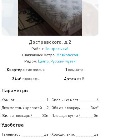
Достоевского, д.2
Район:
Центральный
Ближайшее метро:
Маяковская
Рядом:
Центр
,
Русский музей
Квартира
тип жилья
1
комната
34 м²
площадь
4 этаж
из 5
Параметры
Комнат
1
Спальных мест
4
Двухместных кроватей
2
Общая площадь
34м²
Жилая площадь
²
23м
Площадь кухни
²
8м
Удобства
Телевизор
да
Холодильник
да