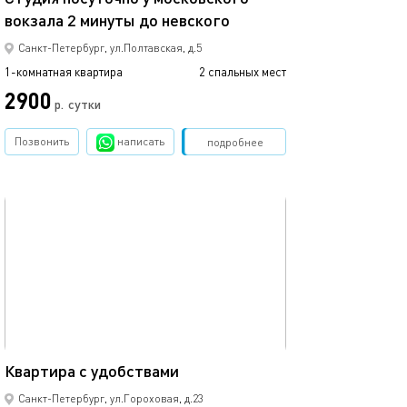
вокзала 2 минуты до невского
Уютная студия о
Санкт-Петербург, ул.Полтавская, д.5
1-комнатная квартира
2 спальных мест
1-комнатная квартира
2900
3000
р.
сутки
Позвонить
написать
Забронировать
подробнее
обновлено 16.05.2025
Ещё фото
35м²
Уютная квартира
Квартира с удобствами
Санкт-Петербург, ул.Гороховая, д.23