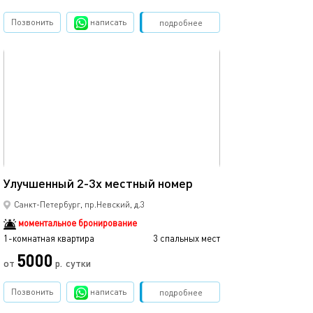
Позвонить
написать
Забронировать
подробнее
обновлено 04.03.2023
Ещё фото
18м²
Улучшенный 2-3х местный номер
Улучшенный дв
Санкт-Петербург, пр.Невский, д.3
моментальное бронирование
1-комнатная квартира
3 спальных мест
1-комнатная квартира
5000
от
р.
сутки
от
Позвонить
написать
Забронировать
подробнее