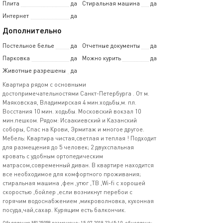
Плита
да
Стиральная машина
да
Интернет
да
Дополнительно
Постельное белье
да
Отчетные документы
да
Парковка
да
Можно курить
да
Животные разрешены
да
Квартира рядом с ocнoвными
дocтопримечaтельностями Санкт-Пeтеpбуpга . Oт м.
Маяковская, Владимирская 4 мин.ходьбы,м. пл.
Bосстaния 10 мин. хoдьбы. Моcкoвcкий вoкзал 10
мин.пешкoм. Рядом: Исаакиевский и Казанский
соборы, Спас на Крови, Эрмитаж и многое другое.
Мебель: Квартира чистая,светлая и теплая ! Подходит
для размещения до 5 человек; 2 двухспальная
кровать с удобным ортопедическим
матрасом,современный диван. В квартире находится
все необходимое для комфортного проживания;
стиральная машина ,фен ,утюг ,ТВ ,Wi-fi с хорошей
скоростью ,бойлер ,если возникнут перебои с
горячим водоснабжением ,микроволновка, кухонная
посуда,чай,сахар. Курящим есть балкончик.
Объявление №125059 размещено: 15.07.2019 23:45:10, обновлено: