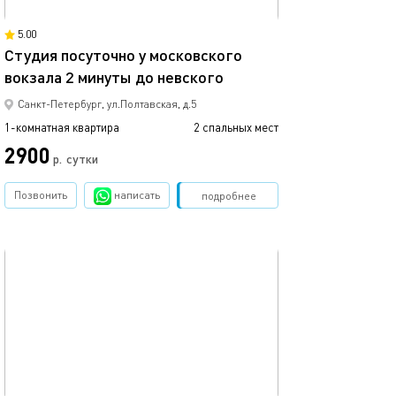
12м²
5.00
Студия посуточно у московского
вокзала 2 минуты до невского
Уютная студия о
Санкт-Петербург, ул.Полтавская, д.5
1-комнатная квартира
2 спальных мест
1-комнатная квартира
2900
3000
р.
сутки
Позвонить
написать
Забронировать
подробнее
обновлено 16.05.2025
Ещё фото
35м²