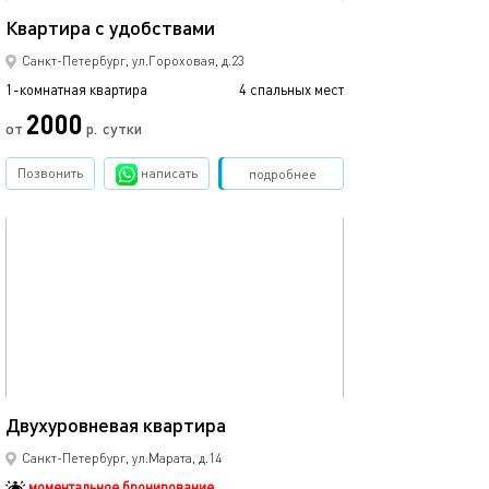
Уютная квартира
Квартира с удобствами
Санкт-Петербург, ул.Гороховая, д.23
1-комнатная квартира
4 спальных мест
1-комнатная квартира
2000
6650
от
р.
сутки
Позвонить
написать
Забронировать
подробнее
обновлено 07.01.2024
Ещё фото
54м²
Двухуровневая квартира
Квартира-студи
Санкт-Петербург, ул.Марата, д.14
моментальное бронирование