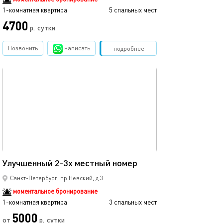
1-комнатная квартира
5 спальных мест
1-комнатная квартира
4700
р.
сутки
от
Позвонить
написать
Забронировать
подробнее
обновлено 04.03.2023
Ещё фото
18м²
Улучшенный 2-3х местный номер
Улучшенный дв
Санкт-Петербург, пр.Невский, д.3
моментальное бронирование
1-комнатная квартира
3 спальных мест
1-комнатная квартира
5000
от
р.
сутки
от