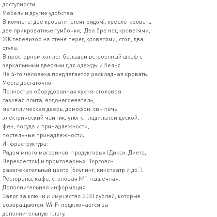
доступности.
Мебель и другие удобства:
В комнате: две кровати (стоят рядом), кресло-кровать,
две прикроватные тумбочки, Два бра над кроватями,
ЖК телевизор на стене перед кроватями, стол, два
стула.
В просторном холле: большой встроенный шкаф с
зеркальными дверями для одежды и белья.
На 4-го человека предлагается раскладная кровать.
Места достаточно.
Полностью оборудованная кухня-столовая.
газовая плита, водонагреватель,
металлическая дверь, домофон, свч печь,
электрический чайник, утюг с гладильной доской,
фен, посуда и принадлежности,
постельные принадлежности;
Инфраструктура:
Рядом много магазинов: продуктовых (Дикси, Диета,
Перекресток) и промтоварных. Торгово-
развлекательный центр (боулинг, кинотеатр и др. ).
Рестораны, кафе, столовая №1, пышечная.
Дополнительная информация:
Залог за ключи и имущество 2000 рублей, которые
возвращаются. Wi-Fi подключается за
дополнительную плату.