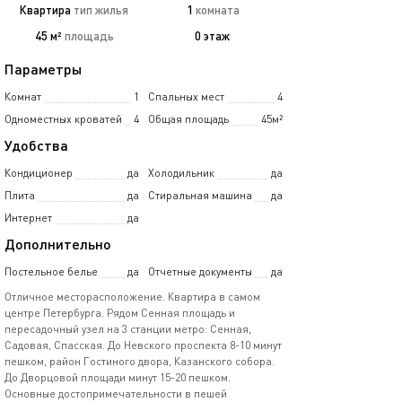
Квартира
тип жилья
1
комната
45 м²
площадь
0 этаж
Параметры
Комнат
1
Спальных мест
4
Одноместных кроватей
4
Общая площадь
45м²
Удобства
Кондиционер
да
Холодильник
да
Плита
да
Стиральная машина
да
Интернет
да
Дополнительно
Постельное белье
да
Отчетные документы
да
Отличное месторасположение. Квартира в самом
центре Петербурга. Рядом Сенная площадь и
пересадочный узел на 3 станции метро: Сенная,
Садовая, Спасская. До Невского проспекта 8-10 минут
пешком, район Гостиного двора, Казанского собора.
До Дворцовой площади минут 15-20 пешком.
Основные достопримечательности в пешей