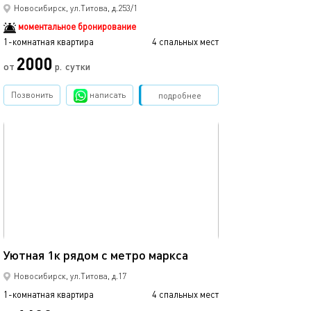
Сансити/аква/м
Новосибирск, ул.Титова, д.253/1
моментальное бронирование
1-комнатная квартира
4 спальных мест
1-комнатная квартира
2000
от
р.
сутки
от
Позвонить
написать
Забронировать
подробнее
обновлено 14.06.2025
Ещё фото
31м²
Уютная 1к рядом с метро маркса
1-к. квартира в
Новосибирск, ул.Титова, д.17
1-комнатная квартира
4 спальных мест
1-комнатная квартира