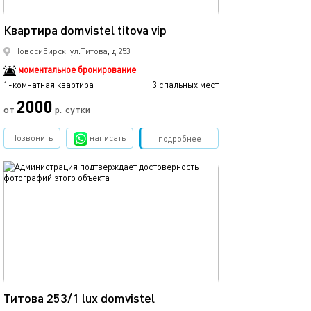
37м²
Квартира domvistel titova vip
Dom vistel спор
Новосибирск, ул.Титова, д.253
моментальное бронирование
1-комнатная квартира
3 спальных мест
1-комнатная квартира
2000
2700
от
р.
сутки
Позвонить
написать
Забронировать
подробнее
обновлено 23.03.2026
Ещё фото
39м²
Титова 253/1 lux domvistel