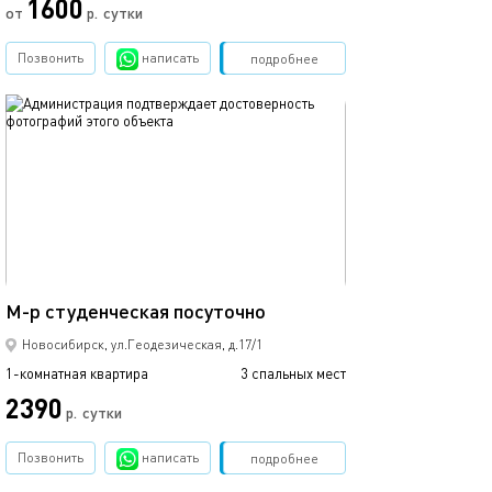
1600
от
р.
сутки
от
Позвонить
написать
Забронировать
подробнее
обновлено 21.04.2025
Ещё фото
40м²
М-р студенческая посуточно
Квартира в пос
Новосибирск, ул.Геодезическая, д.17/1
1-комнатная квартира
3 спальных мест
1-комнатная квартира
2390
2390
р.
сутки
Позвонить
написать
Забронировать
подробнее