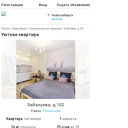
Регистрация
Вход
Подать объявление
Новосибирск
другой город
Россия
/
Новосибирск
/
Однокомнатные квартиры
/
Забалуева, д.102
Уютная квартира
Забалуева, д.102
Район:
Ленинский
Квартира
тип жилья
1
комната
26 м²
площадь
15 этаж
из 18