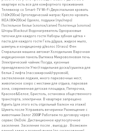
квартире есть все для комфортного проживания:
Телевизор со Smаrt-ТV Wi-Fi Двухспальная кровать
(160•200см) Ортопедический матрас Кресло-кровать
IКЕА (80•200см) Одеяло, подушки (пух/перо)
Постельное белье (хлопок/сатин) Полотенца (хлопок)
Шторы Вlасkоut Водонагреватель Одноразовые
тапочки для каждого гостя Наборы зубная щётка +
паста для каждого гостя Гель д/душа, жидкое мыло,
шампунь и кондиционер д/волос (Grаss) Фен
Стиральная машина автомат Холодильник Варочная
индукционная панель Вытяжка Микроволновая печь
Электрический чайник Посуда, кухонные
принадлежности Утюг/гладильная доска/сушилка для
белья 2 лифта (пассажирский/грузовой),
застекленная лоджия, много парковочных мест,
живописное озеро с местами для отдыха, парковая
зона, современная детская площадка, Пятерочка,
Красное&Белое, Бристоль, остановка общественного
транспорта, электрички. В квартире запрещено:
Курить (для этого есть отдельный балкон на этаже)
Шуметь после Устраивать вечеринки Размещение с
животными Залог 2000₽ Работаем по договору через
сервис ОkiDоki. Дистанционное круглосуточное
заселение. Заселение после , выезд до . Возможен
ранний заезд и поздний выезд (по согласованию).