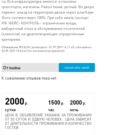
т.д. Вся инфраструктура имеется: остановки
транспорта, магазины. Район тихий, уютный. Во дворе
паркинг, въезд на территорию двора через шлагбаум.
Фото соответствуют 100%. При себе иметь паспорт
РФ. ФЕЙС- КОНТРОЛЬ - ограничение входа,
выборочный отказ в обслуживании посетителей
(клиентов), не удовлетворяющих определённым
критериям.
Объявление №124761 размещено: 01.07.2019 16:11:45, обновлено:
03.09.2021 10:43:42 (по московскому времени)
Отзывы
написать свой
К сожалению отзывов пока нет.
2000
1500
2000
р.
р.
р.
сутки
час
ночь
ЦЕНА В ОБЪЯВЛЕНИЕ УКАЗАНА ЗА ПРОЖИВАНИЯ
ОТ 30 СУТОК И 2(ДВУХ) ЧЕЛОВЕК . ЦЕНА ЗАВИСИТ
ОТ ДЛИТЕЛЬНОСТИ ПРОЖИВАНИЯ И КОЛИЧЕСТВО
ГОСТЕЙ.