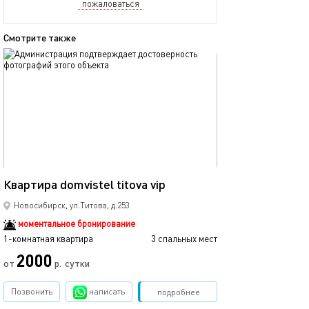
пожаловаться
Смотрите также
обновлено 12.10.2025
Ещё фото
37м²
Квартира domvistel titova vip
Dom vistel спор
Новосибирск, ул.Титова, д.253
моментальное бронирование
1-комнатная квартира
3 спальных мест
1-комнатная квартира
2000
2700
от
р.
сутки
Позвонить
написать
Забронировать
подробнее