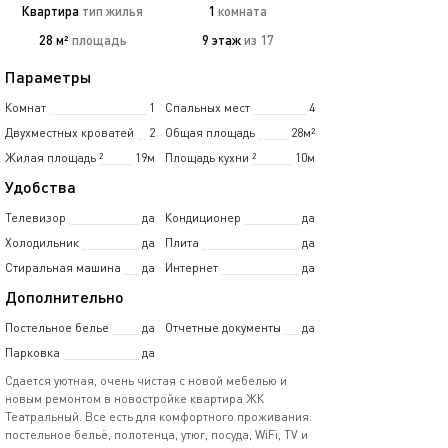
Квартира
тип жилья
1
комната
28 м²
площадь
9 этаж
из 17
Параметры
Комнат
1
Спальных мест
4
Двухместных кроватей
2
Общая площадь
28м²
Жилая площадь
²
19м
Площадь кухни
²
10м
Удобства
Телевизор
да
Кондиционер
да
Холодильник
да
Плита
да
Стиральная машина
да
Интернет
да
Дополнительно
Постельное белье
да
Отчетные документы
да
Парковка
да
Сдается уютная, очень чистая с новой мебелью и
новым ремонтом в новостройке квартира ЖК
Театральный. Все есть для комфортного проживания:
постельное бельё, полотенца, утюг, посуда, WiFi, TV и