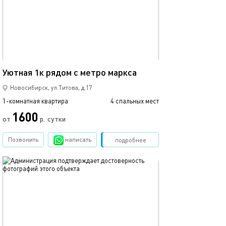
Ещё фото
31м²
Уютная 1к рядом с метро маркса
1-к. квартира в
Новосибирск, ул.Титова, д.17
1-комнатная квартира
4 спальных мест
1-комнатная квартира
1600
от
р.
сутки
от
Позвонить
написать
Забронировать
подробнее
обновлено 21.04.2025
Ещё фото