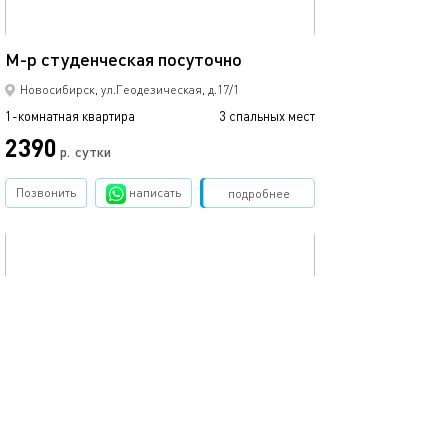
40м²
М-р студенческая посуточно
Квартира в пос
Новосибирск, ул.Геодезическая, д.17/1
1-комнатная квартира
3 спальных мест
1-комнатная квартира
2390
2390
р.
сутки
Позвонить
написать
Забронировать
подробнее
обновлено 21.04.2025
Ещё фото
40м²
Обл.больница,сибупк, нгту,
Студия евро м. 