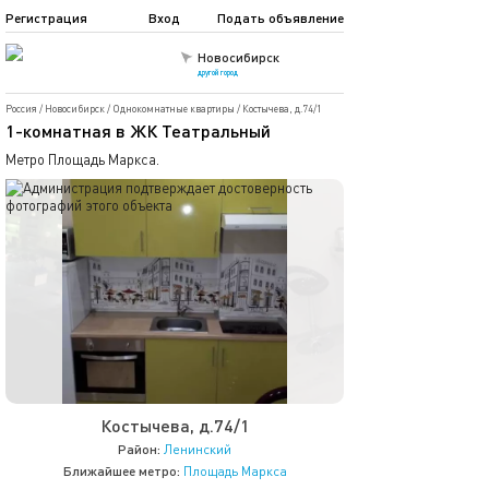
Регистрация
Вход
Подать объявление
Новосибирск
другой город
Россия
/
Новосибирск
/
Однокомнатные квартиры
/
Костычева, д.74/1
1-комнатная в ЖК Театральный
Метро Площадь Маркса.
Костычева, д.74/1
Район:
Ленинский
Ближайшее метро:
Площадь Маркса