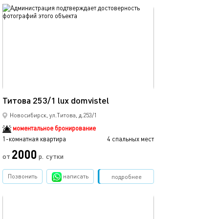
обновлено 23.03.2026
Ещё фото
39м²
Титова 253/1 lux domvistel
Сансити/аква/м
Новосибирск, ул.Титова, д.253/1
моментальное бронирование
1-комнатная квартира
4 спальных мест
1-комнатная квартира
2000
от
р.
сутки
от
Позвонить
написать
Забронировать
подробнее
обновлено 14.06.2025