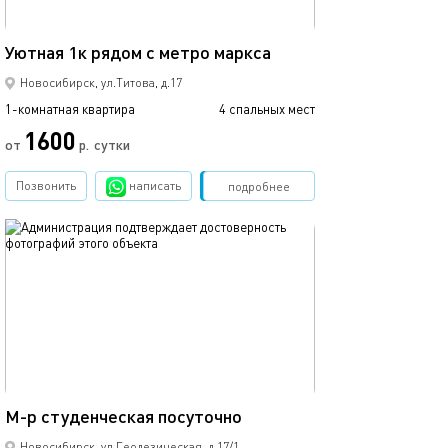
31м²
Уютная 1к рядом с метро маркса
1-к. квартира в
Новосибирск, ул.Титова, д.17
1-комнатная квартира
4 спальных мест
1-комнатная квартира
1600
от
р.
сутки
от
Позвонить
написать
Забронировать
подробнее
обновлено 21.04.2025
Ещё фото
40м²
М-р студенческая посуточно
Квартира в пос
Новосибирск, ул.Геодезическая, д.17/1