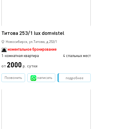
Ещё фото
39м²
Титова 253/1 lux domvistel
Сансити/аква/м
Новосибирск, ул.Титова, д.253/1
моментальное бронирование
1-комнатная квартира
4 спальных мест
1-комнатная квартира
2000
от
р.
сутки
от
Позвонить
написать
Забронировать
подробнее
обновлено 14.06.2025
Ещё фото