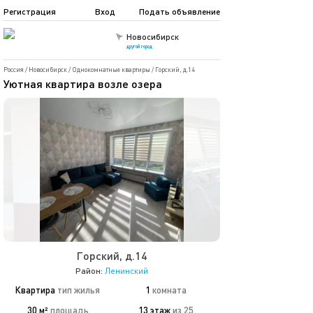
Регистрация
Вход
Подать объявление
Новосибирск
другой город
Россия
/
Новосибирск
/
Однокомнатные квартиры
/
Горский, д.14
Уютная квартира возле озера
Горский, д.14
Район:
Ленинский
Квартира
тип жилья
1
комната
30 м²
площадь
13 этаж
из 25