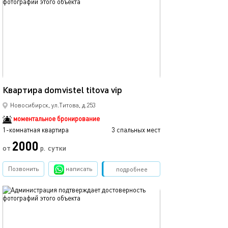
Ещё фото
37м²
Квартира domvistel titova vip
Dom vistel спор
Новосибирск, ул.Титова, д.253
моментальное бронирование
1-комнатная квартира
3 спальных мест
1-комнатная квартира
2000
2700
от
р.
сутки
Позвонить
написать
Забронировать
подробнее
обновлено 23.03.2026