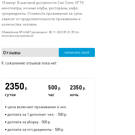
10 минут. В шаговой доступности Сан Сити, НГТУ,
кинотеатры, ночные клубы, рестораны, кафе,
супермаркеты. Стоимость проживания за сутки
зависит от продолжительности проживания и
количества человек.
Объявление №143687 размещено: 08.11.2023 09:31:39 (по
московскому времени)
Отзывы
написать свой
К сожалению отзывов пока нет.
2350
500
2350
р.
р.
р.
сутки
час
ночь
• цена включает проживание 4 чел.
• доплата за 1 дополнит. чел. - 500 р.
• доплата за уборку - 500 р.
• доплата за отч.документы - 500 р.