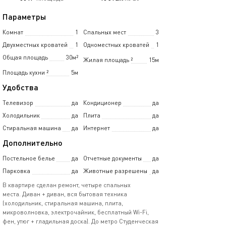
Параметры
Комнат
1
Спальных мест
3
Двухместных кроватей
1
Одноместных кроватей
1
Общая площадь
30м²
Жилая площадь
²
15м
Площадь кухни
²
5м
Удобства
Телевизор
да
Кондиционер
да
Холодильник
да
Плита
да
Стиральная машина
да
Интернет
да
Дополнительно
Постельное белье
да
Отчетные документы
да
Парковка
да
Животные разрешены
да
В квартире сделан ремонт, четыре спальных
места. Диван + диван, вся бытовая техника
(холодильник, стиральная машина, плита,
микроволновка, электрочайник, бесплатный Wi-Fi,
фен, утюг + гладильная доска). До метро Студенческая