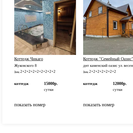
Коттедж Чикаго
Коттедж "Семейный Оазис
Жуковского 8
днт каменский оазис ул. весенн
2+2+2+2+2+2+2+2+2
2+2+2+2+2+2+2
коттедж
15000р.
коттедж
12000р.
сутки
сутки
показать номер
показать номер