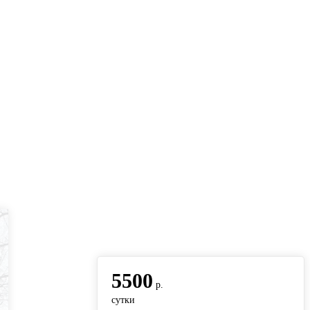
вернуться на главную
5500
р.
сутки