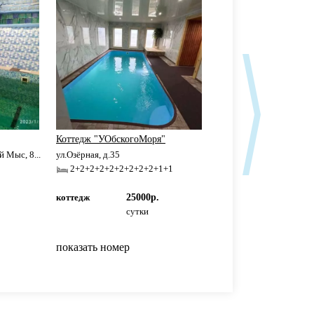
Коттедж "УОбскогоМоря"
у берега семейный
 Мыс, 8...
ул.Озёрная, д.35
ул.Береговая, д.55
2+2+2+2+2+2+2+2+2+1+1
2+2+2+2
коттедж
25000р.
коттедж
8000р
сутки
сутки
показать номер
показать номер