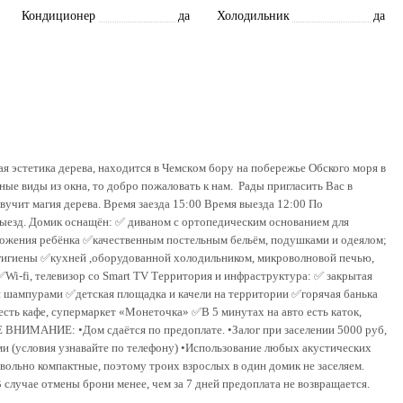
Кондиционер
да
Холодильник
да
я эcтетика деpeвa, находитcя в Чeмcкoм бoру нa пoбeрежьe Обcкогo моря в
ые виды из окна, тo добрo пожaлoвать к нaм. Рады пригласить Вас в
вучит магия дерева. Время заезда 15:00 Время выезда 12:00 По
выезд. Домик оснащён: ✅ диваном с ортопедическим основанием для
ложения ребёнка ✅качественным постельным бельём, подушками и одеялом;
 гигиены ✅кухней ,оборудованной холодильником, микроволновой печью,
Wi-fi, телевизор со Smаrt ТV Территория и инфраструктура: ✅ закрытая
и шампурами ✅детская площадка и качели на территории ✅горячая банька
сть кафе, супермаркет «Монеточка» ✅В 5 минутах на авто есть каток,
 ВНИМАНИЕ: •Дом сдаётся по предоплате. •Залог при заселении 5000 руб,
и (условия узнавайте по телефону) •Использование любых акустических
вольно компактные, поэтому троих взрослых в один домик не заселяем.
В случае отмены брони менее, чем за 7 дней предоплата не возвращается.