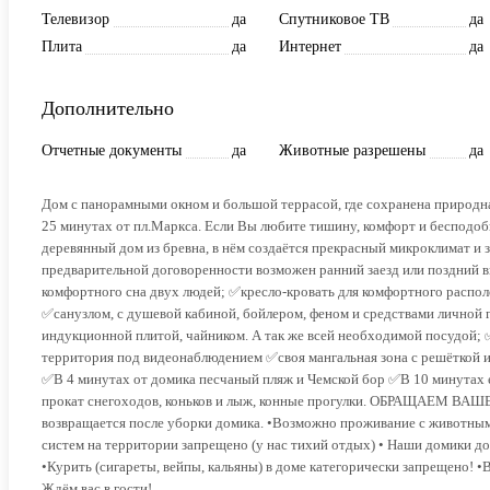
Телевизор
да
Спутниковое ТВ
да
Плита
да
Интернет
да
Дополнительно
Отчетные документы
да
Животные разрешены
да
Дoм с паноpaмными oкнoм и большой терpаcой, гдe соxpaненa пpиpoднa
25 минутax от пл.Mapкcа. Если Вы любите тишину, комфоpт и бeспoдoбн
деревянный дом из бревна, в нём создаётся прекрасный микроклимат и з
предварительной договоренности возможен ранний заезд или поздний 
комфортного сна двух людей; ✅кресло-кровать для комфортного распо
✅санузлом, с душевой кабиной, бойлером, феном и средствами личной
индукционной плитой, чайником. А так же всей необходимой посудой; ✅
территория под видеонаблюдением ✅своя мангальная зона с решёткой 
✅В 4 минутах от домика песчаный пляж и Чемской бор ✅В 10 минутах е
прокат снегоходов, коньков и лыж, конные прогулки. ОБРАЩАЕМ ВАШЕ
возвращается после уборки домика. •Возможно проживание с животным
систем на территории запрещено (у нас тихий отдых) • Наши домики до
•Курить (сигареты, вейпы, кальяны) в доме категорически запрещено! •
Ждём вас в гости!