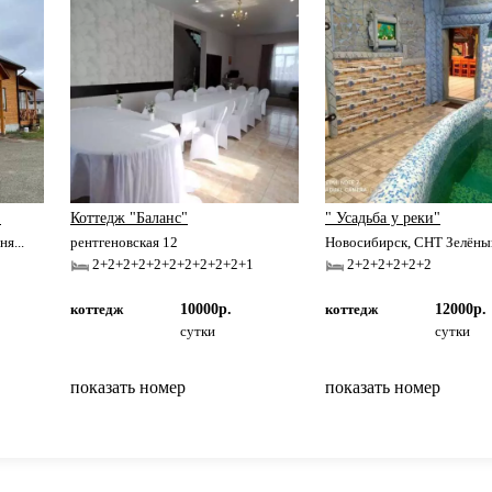
"
Коттедж "Баланс"
" Усадьба у реки"
я...
рентгеновская 12
Новосибирск, СНТ Зелёный
2+2+2+2+2+2+2+2+2+2+1
2+2+2+2+2+2
коттедж
10000р.
коттедж
12000р.
сутки
сутки
показать номер
показать номер