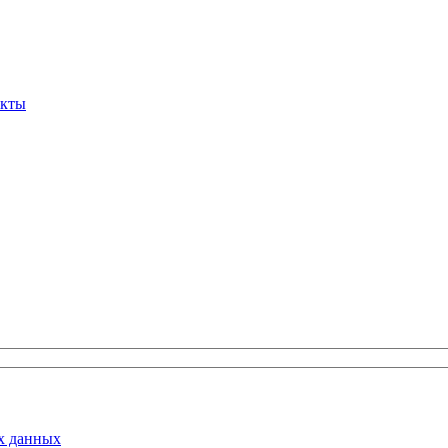
вернуться на главную
акты
х данных