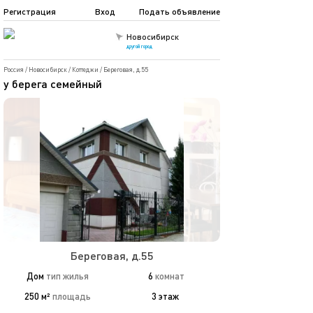
Регистрация
Вход
Подать объявление
Новосибирск
другой город
Россия
/
Новосибирск
/
Коттеджи
/
Береговая, д.55
у берега семейный
Береговая, д.55
Дом
тип жилья
6
комнат
250 м²
площадь
3 этаж