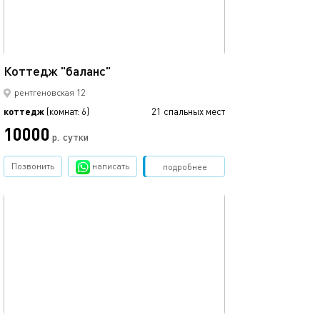
" усадьба у реки
350м²
Коттедж "баланс"
рентгеновская 12
улица, 248 Б
коттедж
(комнат: 6)
21 спальных мест
коттедж
10000
12000
р.
сутки
Позвонить
написать
Забронировать
подробнее
обновлено 26.01.2026
Ещё фото
200м²