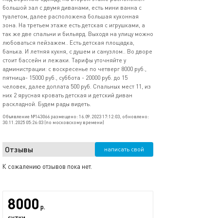
большой зал с двумя диванами, есть мини ванна с
туалетом, далее расположена большая кухонная
зона. На третьем этаже есть детская с игрушками, а
так же две спальни и бильярд. Выходя на улицу можно
любоваться пейзажем.. Есть детская площадка,
банька. И летняя кухня, с душем и санузлом.. Во дворе
стоит бассейн и лежаки. Тарифы уточняйте у
администрации: с воскресенье по четверг 8000 руб.,
пятница- 15000 руб., суббота - 20000 руб. до 15
человек, далее доплата 500 руб. Спальных мест 11, из
них 2 ярусная кровать детская и детский диван
раскладной. Будем рады видеть.
Объявление №143066 размещено: 16.09.2023 17:12:03, обновлено:
30.11.2025 05:26:03 (по московскому времени)
Отзывы
написать свой
К сожалению отзывов пока нет.
8000
р.
сутки