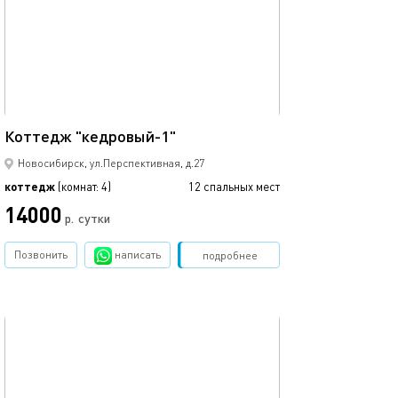
Ещё фото
250м²
Коттедж "кедровый-1"
Коттедж чикаг
Новосибирск, ул.Перспективная, д.27
коттедж
(комнат: 4)
12 спальных мест
коттедж
14000
15000
р.
сутки
Позвонить
написать
Забронировать
подробнее
обновлено 28.11.2025
Ещё фото