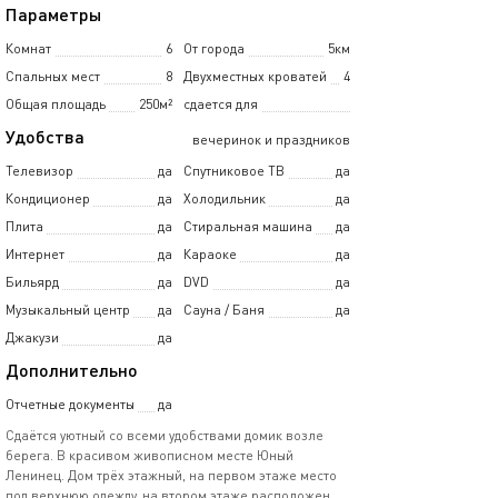
Параметры
Комнат
6
От города
5км
Спальных мест
8
Двухместных кроватей
4
Общая площадь
250м²
сдается для
Удобства
вечеринок и праздников
Телевизор
да
Спутниковое ТВ
да
Кондиционер
да
Холодильник
да
Плита
да
Стиральная машина
да
Интернет
да
Караоке
да
Бильярд
да
DVD
да
Музыкальный центр
да
Сауна / Баня
да
Джакузи
да
Дополнительно
Отчетные документы
да
Сдаётся уютный со всеми удобствами домик возле
берега. В красивом живописном месте Юный
Ленинец. Дом трёх этажный, на первом этаже место
под верхнюю одежду, на втором этаже расположен