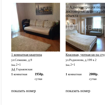
1 комнатная квартира
Красивая, уютная кв-ра сту
ул.Семашко, д.9
ул.Родионова, д.199 к 2
2+1
2+1
Горьковская
1
комнатная
1950р.
1
комнатная
2000р.
сутки
сутки
показать номер
показать номер