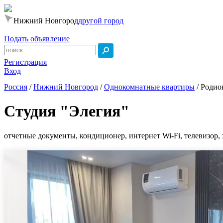
Нижний Новгород
другой город
Подать объявление
Регистрация
Вход
Россия
/
Нижний Новгород
/
Однокомнатные квартиры
/
Родион
Студия "Элегия"
отчетные документы, кондиционер, интернет Wi-Fi, телевизор, 