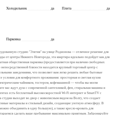
Холодильник
да
Плита
да
Парковка
да
удованную студию "Элегия" на улице Родионова — отличное решение для
езды от центра Нижнего Новгорода, эта квартира идеально подойдет как для
платная общественная парковка (предоставляется при наличии свободных
В непосредственной близости находится крупный торговый центр с
ельными заведениями, что позволяет вам легко решить любые бытовые
се условия для комфортного проживания: просторная и светлая кухня
лектрическим чайником, тостером, кофемашиной — чтобы вы могли
те вас ждут душ с современной сантехникой, фен, стиральная машина и
ментах есть бесплатный высокоскоростной Wi-Fi интернет и SmartTV с
студии выходят во двор с живописным видом на Волгу, что создает
менные материалы и стильный дизайн, создающие уютную атмосферу. В
ожно объединить в одну большую), а также кресло-кровать для
стараемся сделать ваше пребывание максимально приятным. Забронируйте