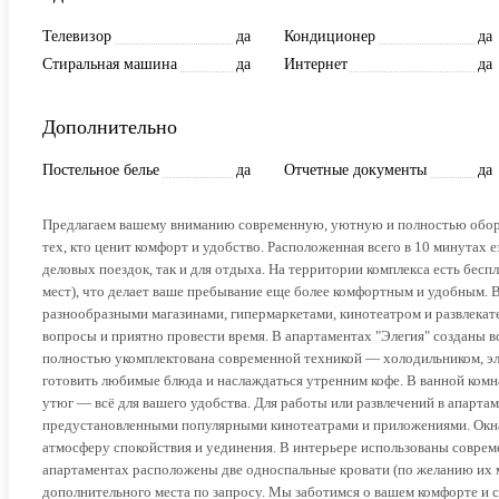
Телевизор
да
Кондиционер
да
Стиральная машина
да
Интернет
да
Дополнительно
Постельное белье
да
Отчетные документы
да
Предлагаем вашему вниманию современную, уютную и полностью обор
тех, кто ценит комфорт и удобство. Расположенная всего в 10 минутах 
деловых поездок, так и для отдыха. На территории комплекса есть бес
мест), что делает ваше пребывание еще более комфортным и удобным. 
разнообразными магазинами, гипермаркетами, кинотеатром и развлекат
вопросы и приятно провести время. В апартаментах "Элегия" созданы в
полностью укомплектована современной техникой — холодильником, э
готовить любимые блюда и наслаждаться утренним кофе. В ванной комна
утюг — всё для вашего удобства. Для работы или развлечений в апарта
предустановленными популярными кинотеатрами и приложениями. Окна 
атмосферу спокойствия и уединения. В интерьере использованы совре
апартаментах расположены две односпальные кровати (по желанию их м
дополнительного места по запросу. Мы заботимся о вашем комфорте и 