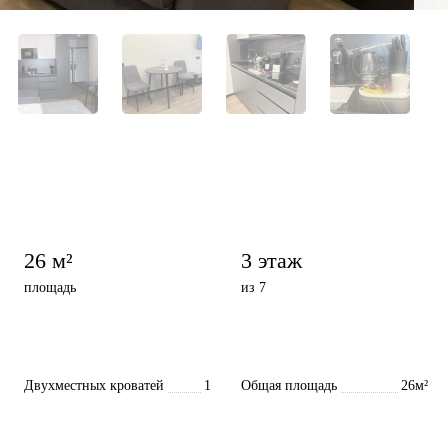
26 м²
3 этаж
площадь
из 7
Двухместных кроватей
1
Общая площадь
26м²