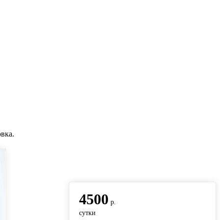
вка.
вернуться на главную
4500
р.
сутки