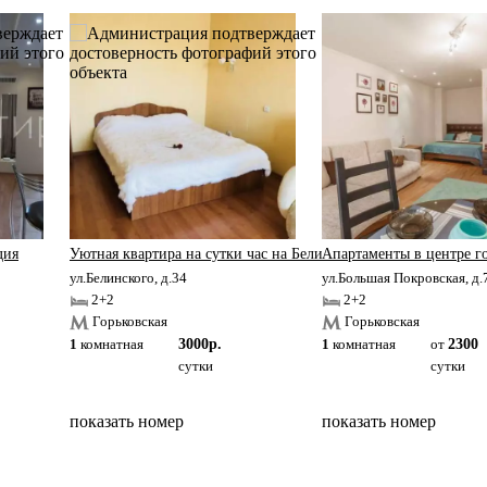
дия
Уютная квартира на сутки час на Белинского в Нижнем Новго
Апартаменты в центре г
ул.Белинского, д.34
ул.Большая Покровская, д.
2+2
2+2
Горьковская
Горьковская
1
комнатная
3000р.
1
комнатная
от
2300
сутки
сутки
показать номер
показать номер