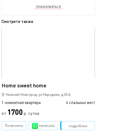
пожаловаться
Смотрите также
обновлено 07.12.2025
Ещё фото
31м²
Home sweet home
"морская" cтуди
Нижний Новгород, ул.Народная, д.30 А
1-комнатная квартира
4 спальных мест
1-комнатная квартира
1700
2300
от
р.
сутки
Позвонить
написать
Забронировать
подробнее