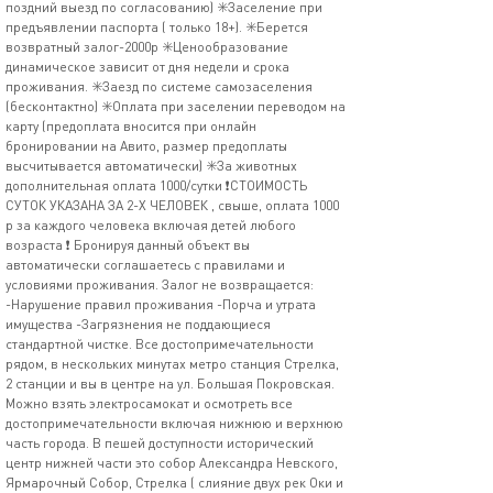
поздний выезд по согласованию) ✳️Заселение при
предъявлении паспорта ( только 18+). ✳️Берется
возвратный залог-2000р ✳️Ценообразование
динамическое зависит от дня недели и срока
проживания. ✳️Заезд по системе самозаселения
(бесконтактно) ✳️Оплата при заселении переводом на
карту (предоплата вносится при онлайн
бронировании на Авито, размер предоплаты
высчитывается автоматически) ✳️За животных
дополнительная оплата 1000/сутки ❗️СТОИМОСТЬ
СУТОК УКАЗАНА ЗА 2-Х ЧЕЛОВЕК , свыше, оплата 1000
р за каждого человека включая детей любого
возраста ❗️ Бронируя данный объект вы
автоматически соглашаетесь с правилами и
условиями проживания. Залог не возвращается:
-Нарушение правил проживания -Порча и утрата
имущества -Загрязнения не поддающиеся
стандартной чистке. Все достопримечательности
рядом, в нескольких минутах метро станция Стрелка,
2 станции и вы в центре на ул. Большая Покровская.
Можно взять электросамокат и осмотреть все
достопримечательности включая нижнюю и верхнюю
часть города. В пешей доступности исторический
центр нижней части это собор Александра Невского,
Ярмарочный Собор, Стрелка ( слияние двух рек Оки и