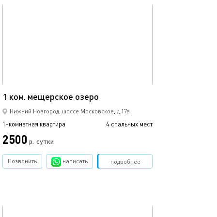
обновлено 18.11.2025
Ещё фото
40м²
1 ком. мещерское озеро
Ж/д вокзал, тц 
Нижний Новгород, шоссе Московское, д.17а
1-комнатная квартира
4 спальных мест
1-комнатная квартира
2500
р.
сутки
от
Позвонить
написать
Забронировать
подробнее
обновлено 15.10.2018