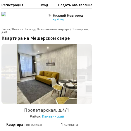
Регистрация
Вход
Подать объявление
Нижний Новгород
другой город
Россия
/
Нижний Новгород
/
Однокомнатные квартиры
/
Пролетарская,
д.4/1
Квартира на Мещерском озере
Пролетарская, д.4/1
Район:
Канавинский
Квартира
тип жилья
1
комната