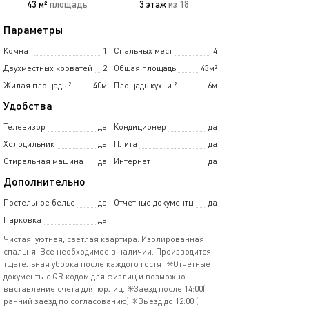
43 м²
площадь
3 этаж
из 18
Параметры
Комнат
1
Спальных мест
4
Двухместных кроватей
2
Общая площадь
43м²
Жилая площадь
²
40м
Площадь кухни
²
6м
Удобства
Телевизор
да
Кондиционер
да
Холодильник
да
Плита
да
Стиральная машина
да
Интернет
да
Дополнительно
Постельное белье
да
Отчетные документы
да
Парковка
да
Чистая, уютная, светлая квартира. Изолированная
спальня. Все необходимое в наличии. Производится
тщательная уборка после каждого гостя! ✳️Отчетные
документы с QR кодом для физлиц и возможно
выставление счета для юрлиц. ✳️Заезд после 14:00(
ранний заезд по согласованию) ✳️Выезд до 12:00 (