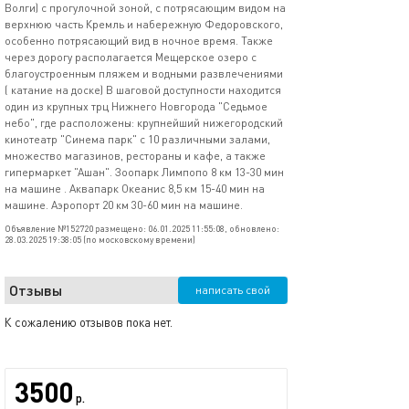
Волги) с прогулочной зоной, с потрясающим видом на
верхнюю часть Кремль и набережную Федоровского,
особенно потрясающий вид в ночное время. Также
через дорогу располагается Мещерское озеро с
благоустроенным пляжем и водными развлечениями
( катание на доске) В шаговой доступности находится
один из крупных трц Нижнего Новгорода "Седьмое
небо", где расположены: крупнейший нижегородский
кинотеатр "Синема парк" с 10 различными залами,
множество магазинов, рестораны и кафе, а также
гипермаркет "Ашан". Зоопарк Лимпопо 8 км 13-30 мин
на машине . Аквапарк Океанис 8,5 км 15-40 мин на
машине. Аэропорт 20 км 30-60 мин на машине.
Объявление №152720 размещено: 06.01.2025 11:55:08, обновлено:
28.03.2025 19:38:05 (по московскому времени)
Отзывы
написать свой
К сожалению отзывов пока нет.
3500
р.