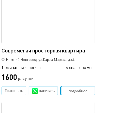
Ещё фото
46м²
Новая квартира 
Современая просторная квартира
Нижний Новгород, ул.Карла Маркса, д.44
1-комнатная квартира
4 спальных мест
1-комнатная квартира
1600
р.
сутки
от
Позвонить
написать
Забронировать
подробнее
обновлено 10.03.2022