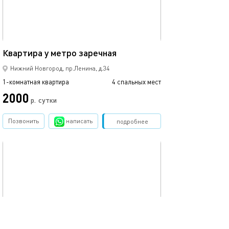
33м²
Квартира у метро заречная
Нижний Новгород, пр.Ленина, д.34
1-комнатная квартира
4 спальных мест
2000
р.
сутки
Позвонить
написать
Забронировать
подробнее
обновлено 09.03.2023
46м²