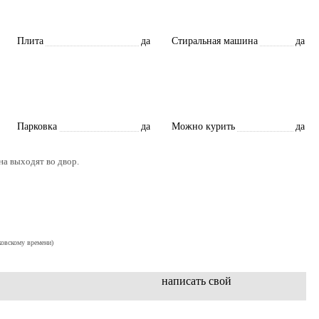
Плита
да
Стиральная машина
да
Парковка
да
Можно курить
да
а выходят во двор.
ковскому времени)
написать свой