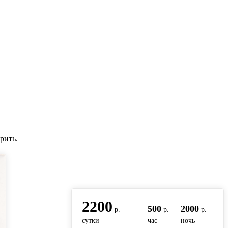
рить.
вернуться на главную
2200
500
2000
р.
р.
р.
сутки
час
ночь