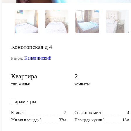
Конотопская д 4
Канавинский
Район:
Квартира
2
тип жилья
комнаты
Параметры
Комнат
2
Спальных мест
4
Жилая площадь
²
32м
Площадь кухни
²
18м