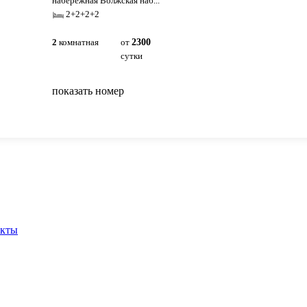
набережная Волжская наб...
2+2+2+2
2
комнатная
от
2300
сутки
показать номер
вернуться на главную
акты