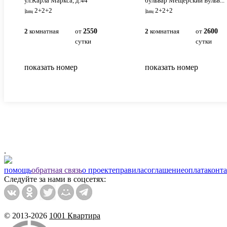
ул.Карла Маркса, д.44
бульвар Мещерский Бульв...
2+2+2
2+2+2
2
комнатная
от
2550
2
комнатная
от
2600
сутки
сутки
показать номер
показать номер
.
помощь
обратная связь
о проекте
правила
соглашение
оплата
конт
Следуйте за нами в соцсетях:
© 2013-2026
1001 Квартира