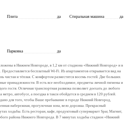
Плита
да
Стиральная машина
да
Парковка
да
оложены в Нижнем Новгороде, в 1,2 км от стадиона «Нижний Новгород» и в
. Предоставляется бесплатный Wi-Fi. Из апартаментов открывается вид на
нь чистая и тёплая. C комфортом разместятся восемь гостей. Две больших
ьные принадлежности. В есть все необходимое, предметы личной гигиены и
ого гостя. Отличная транспортная развязка позволяет доехать до любого
метро, автобусе, а поездка в такси обойдется в среднем в 120 рублей.
здано для того, чтобы Ваше пребывание в городе Нижний Новгород,
енная набережная, прогулочная зона, вело дорожка. Прекрасный
утах ходьбы. Есть ресторан, кафе, продуктовый супермаркет Spar, Магнит,
любого района Нижнего Новгорода. В 7 минутах ходьбы стадион «Нижний