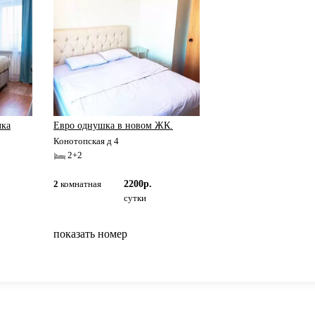
лка
Евро однушка в новом ЖК.
Конотопская д 4
2+2
2
комнатная
2200р.
сутки
показать номер
вернуться на главную