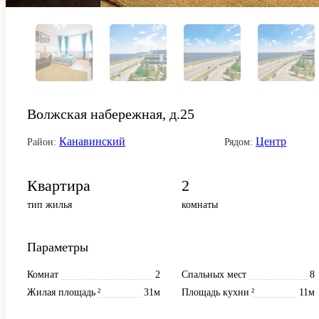
Волжская набережная, д.25
Канавинский
Центр
Район:
Рядом:
Квартира
2
тип жилья
комнаты
Параметры
Комнат
2
Спальных мест
8
Жилая площадь
²
31м
Площадь кухни
²
11м