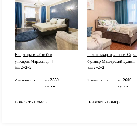
Квартира в «7 небе»
Новая квартира на м.Стре
ул.Карла Маркса, д.44
бульвар Мещерский Бульв...
2+2+2
2+2+2
2
комнатная
от
2550
2
комнатная
от
2600
сутки
сутки
показать номер
показать номер