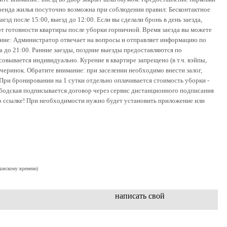
 аренда жилья посуточно возможна при соблюдении правил: Бесконтактное
зд после 15:00, выезд до 12:00. Если вы сделали бронь в день заезда,
 от готовности квартиры после уборки горничной. Время заезда вы можете
мание: Администратор отвечает на вопросы и отправляет информацию по
на до 21:00. Ранние заезды, поздние выезды предоставляются по
овывается индивидуально. Курение в квартире запрещено (в т.ч. вэйпы,
ечеринок. Обратите внимание: при заселении необходимо внести залог,
 При бронировании на 1 сутки отдельно оплачивается стоимость уборки -
бодская подписывается договор через сервис дистанционного подписания
о ссылке! При необходимости нужно будет установить приложение или
ковскому времени)
написать свой