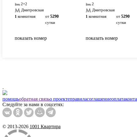
2+2
2
Дмитровская
Дмитровская
1
комнатная
от
5290
1
комнатная
от
5290
сутки
сутки
показать номер
показать номер
.
помощь
обратная связь
о проекте
правила
соглашение
оплата
конт
Следуйте за нами в соцсетях:
© 2013-2026
1001 Квартира