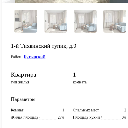
1-й Тихвинский тупик, д.9
Бутырский
Район:
Квартира
1
тип жилья
комната
Параметры
Комнат
1
Спальных мест
2
Жилая площадь
²
27м
Площадь кухни
²
8м