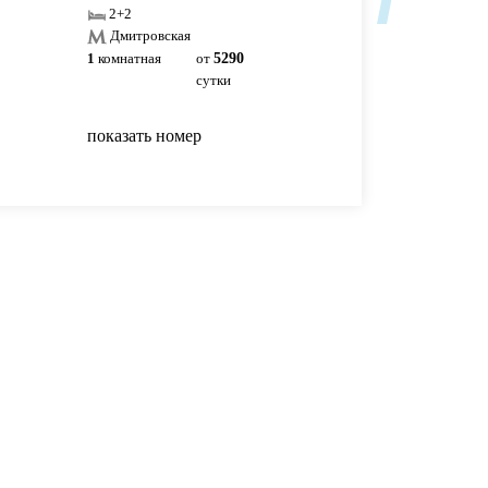
2+2
2
Дмитровская
1
комнатная
от
5290
1
комнатная
от
55
сутки
сутки
показать номер
показать номер