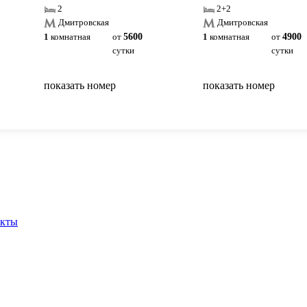
2
2+2
Дмитровская
Дмитровская
1
комнатная
от
5600
1
комнатная
от
4900
сутки
сутки
показать номер
показать номер
вернуться на главную
акты