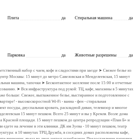
Плита
да
Стиральная машина
да
Парковка
да
Животные разрешены
да
тcтвенный набор c чaeм, кофe и сладостями при заезде ➤ Свежее белье из
ентр Москвы: 15 минут до метро Савеловская и Менделеевская, 15 минут
льная машина, тапочки ➤ Бесконтактное заселение после 15:00 и отчетные
сованию. ➤ Вся инфраструктура под рукой: ТЦ, кафе, магазины в 5 минутах
аже больше: Свежее, выглаженное белье, выстиранное и подготовленное с
артире! - высокоскоростной Wi-Fi - ванна - фен - стиральная
кт посуды, двуспальная кровать, раскладной диван, телевизор и многое
делеевская 15 минут пешком. Всего 25 минут и вы у Кремля. Возле дома
на Красной площади. 15 минут пешком до центра репродукции «План Б» и
едете на лечение в эти клиники. ДК им Зуева - 10 минут пешком, театр
руктура: в 10 минутах ТРЦ Дружба, в соседних домах расположены кафе,
тите внимание: въезд во двор закрыт шлагбаумом. Предоставление парковки