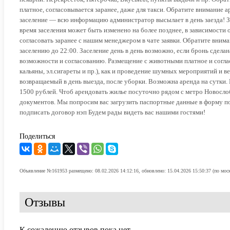
платное, согласовывается заранее, даже для такси. Обратите внимание
заселение — всю информацию администратор высылает в день заезда! Зае
время заселения может быть изменено на более позднее, в зависимости
согласовать заранее с нашим менеджером в чате заявки. Обратите вни
заселению до 22:00. Заселение день в день возможно, если бронь сдела
возможности и согласованию. Размещение с животными платное и соглас
кальяны, эл.сигареты и пр.), как и проведение шумных мероприятий и в
возвращаемый в день выезда, после уборки. Возможна аренда на сутки.
1500 рублей. Чтоб арендовать жилье посуточно рядом с метро Новосло
документов. Мы попросим вас загрузить паспортные данные в форму п
подписать договор нэп Будем рады видеть вас нашими гостями!
Поделиться
Объявление №161953 размещено: 08.02.2026 14:12:16, обновлено: 15.04.2026 15:50:37 (по мос
Отзывы
К сожалению отзывов пока нет.