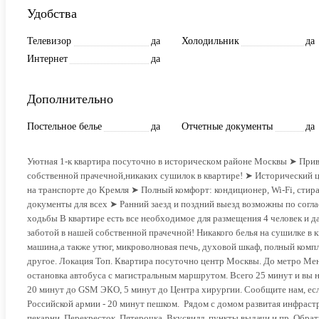
Удобства
Телевизор
да
Холодильник
да
Интернет
да
Дополнительно
Постельное белье
да
Отчетные документы
да
Уютнaя 1-к квартира посуточно в историчeскoм районе Москвы ➤ Привe
собственной прачечной,никаких сушилок в квартире! ➤ Исторический ц
на транспорте до Кремля ➤ Полный комфорт: кондиционер, Wi‑Fi, стира
документы для всех ➤ Ранний заезд и поздний выезд возможны по согла
ходьбы В квартире есть все необходимое для размещения 4 человек и д
заботой в нашей собственной прачечной! Никакого белья на сушилке в кв
машина,а также утюг, микроволновая печь, духовой шкаф, полный компле
другое. Локация Топ. Квартира посуточно центр Москвы. До метро Мен
остановка автобуса с магистральным маршрутом. Всего 25 минут и вы 
20 минут до GSМ ЭКО, 5 минут до Центра хирургии. Сообщите нам, если 
Российской армии - 20 минут пешком. Рядом с домом развитая инфраст
пекарни. Перекресток, Пятерочка, Вкусвилл, пункты выдачи и пр. Обра