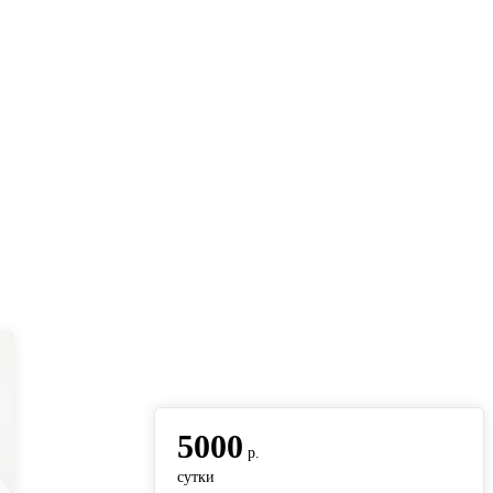
вернуться на главную
5000
р.
сутки