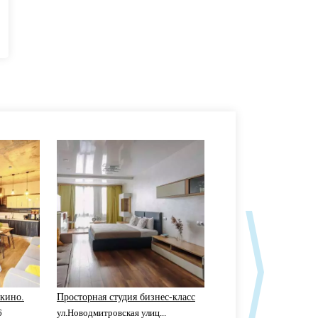
нкино.
Просторная студия бизнес-класс
Дизайнерские апарта
6
ул.Новодмитровская улиц...
ул.Новодмитровская, д.