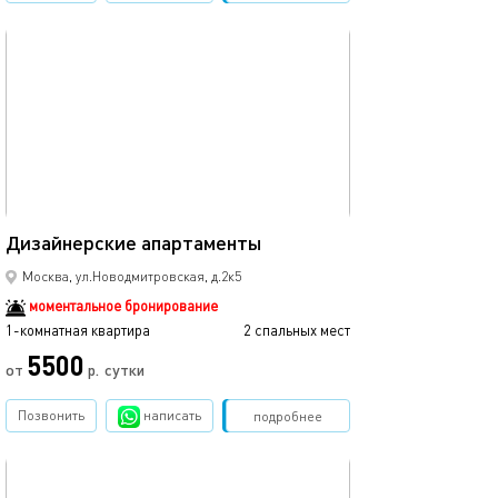
обновлено 01.02.2024
Ещё фото
30м²
Дизайнерские апартаменты
Дизайнерские 
Москва, ул.Новодмитровская, д.2к5
моментальное бронирование
1-комнатная квартира
2 спальных мест
1-комнатная квартира
5500
от
р.
сутки
от
Позвонить
написать
Забронировать
подробнее
обновлено 01.02.2024