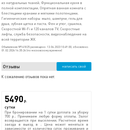
из натуральных тканей; Функциональная кухня в
полной комплектации; Опрятная ванная комната с
блестящими кранами и мягкими полотенцами;
Гигиенические наборы: мыло, шампуни, гель для
душа, зубная щетка и паста; Фен и утюг, сушилка;
Скоростной Wi-Fi и 120 каналов TV; Скоростные
лифты, служба безопасности, видеонаблюдение на
всей территории ЖК.
Объявление №141825 размещено: 13.06.2023 10:49:00, обновлено:
01.02.2024 14:35:24 (по московскому времени)
Отзывы
написать свой
К сожалению отзывов пока нет.
5490
р.
сутки
При бронировании на 1 сутки доплата за уборку
700 р.; Принимаем любую форму оплаты; Залог
возвращается при выселении; Расчетное время
заезда в выезд в ; Цена может меняться в
зависимости от количества суток проживания и