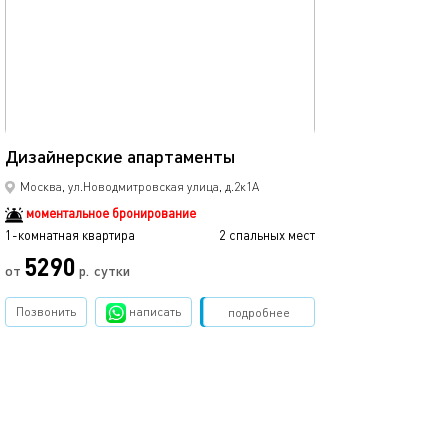
Ещё фото
40м²
Дизайнерские апартаменты
Дизайнерские 
Москва, ул.Новодмитровская улица, д.2к1А
моментальное бронирование
1-комнатная квартира
2 спальных мест
1-комнатная квартира
5290
от
р.
сутки
от
Позвонить
написать
Забронировать
подробнее
обновлено 18.04.2022
Ещё фото