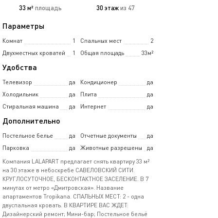
33 м²
площадь
30 этаж
из 47
Параметры
Комнат
1
Спальных мест
2
Двухместных кроватей
1
Общая площадь
33м²
Удобства
Телевизор
да
Кондиционер
да
Холодильник
да
Плита
да
Стиральная машина
да
Интернет
да
Дополнительно
Постельное белье
да
Отчетные документы
да
Парковка
да
Животные разрешены
да
Компания LALAPART предлагает снять квартиру 33 м²
на 30 этаже в небоскребе САВЕЛОВСКИЙ СИТИ.
КРУГЛОСУТОЧНОЕ, БЕСКОНТАКТНОЕ ЗАСЕЛЕНИЕ. В 7
минутах от метро «Дмитровская». Название
апартаментов Tropikana. СПАЛЬНЫХ МЕСТ: 2 - одна
двуспальная кровать. В КВАРТИРЕ ВАС ЖДЕТ:
Дизайнерский ремонт; Мини-бар; Постельное бельё