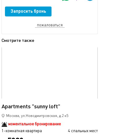
Запросить бронь
пожаловаться
Смотрите также
обновлено 01.02.2024
Ещё фото
30м²
Apartments "sunny loft"
Apartments "tiff
Москва, ул.Новодмитровская, д.2 к5
моментальное бронирование
1-комнатная квартира
4 спальных мест
1-комнатная квартира