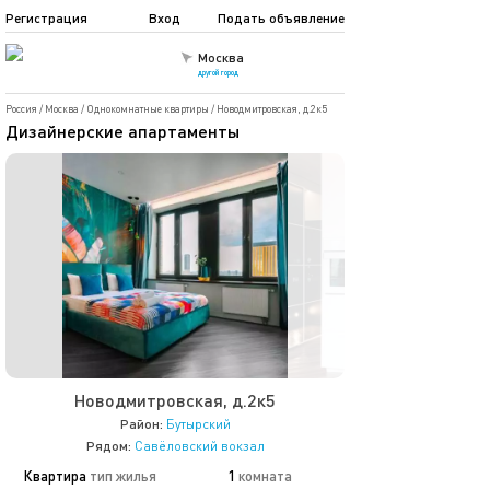
Регистрация
Вход
Подать объявление
Москва
другой город
Россия
/
Москва
/
Однокомнатные квартиры
/
Новодмитровская, д.2к5
Дизайнерские апартаменты
Новодмитровская, д.2к5
Район:
Бутырский
Рядом:
Савёловский вокзал
Квартира
тип жилья
1
комната