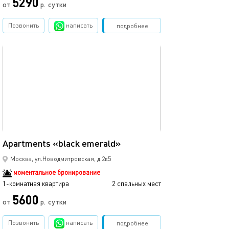
5290
от
р.
сутки
от
Позвонить
написать
Забронировать
подробнее
обновлено 01.02.2024
Ещё фото
30м²
Apartments «black emerald»
Студия с видом 
Москва, ул.Новодмитровская, д.2к5
моментальное бронирование
1-комнатная квартира
2 спальных мест
1-комнатная квартира
5600
от
р.
сутки
от
Позвонить
написать
Забронировать
подробнее