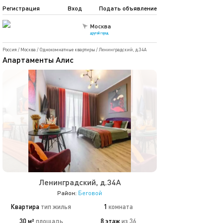
Регистрация
Вход
Подать объявление
Москва
другой город
Россия
/
Москва
/
Однокомнатные квартиры
/
Ленинградский, д.34А
Апартаменты Алис
Ленинградский, д.34А
Район:
Беговой
Квартира
тип жилья
1
комната
30 м²
площадь
8 этаж
из 36