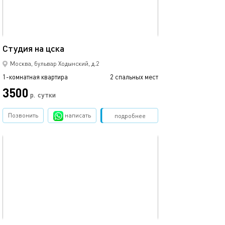
35м²
Студия на цска
Студия с балко
Москва, бульвар Ходынский, д.2
1-комнатная квартира
2 спальных мест
1-комнатная квартира
3500
3000
р.
сутки
Позвонить
написать
Забронировать
подробнее
обновлено 21.01.2021
Ещё фото
34м²