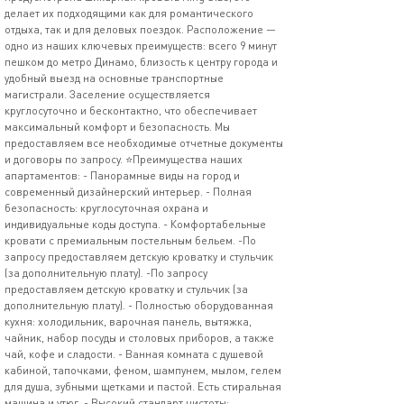
делает их подходящими как для романтического
отдыха, так и для деловых поездок. Расположение —
одно из наших ключевых преимуществ: всего 9 минут
пешком до метро Динамо, близость к центру города и
удобный выезд на основные транспортные
магистрали. Заселение осуществляется
круглосуточно и бесконтактно, что обеспечивает
максимальный комфорт и безопасность. Мы
предоставляем все необходимые отчетные документы
и договоры по запросу. ⭐️Преимущества наших
апартаментов: - Панорамные виды на город и
современный дизайнерский интерьер. - Полная
безопасность: круглосуточная охрана и
индивидуальные коды доступа. - Комфортабельные
кровати с премиальным постельным бельем. -По
запросу предоставляем детскую кроватку и стульчик
(за дополнительную плату). -По запросу
предоставляем детскую кроватку и стульчик (за
дополнительную плату). - Полностью оборудованная
кухня: холодильник, варочная панель, вытяжка,
чайник, набор посуды и столовых приборов, а также
чай, кофе и сладости. - Ванная комната с душевой
кабиной, тапочками, феном, шампунем, мылом, гелем
для душа, зубными щетками и пастой. Есть стиральная
машина и утюг. - Высокий стандарт чистоты: