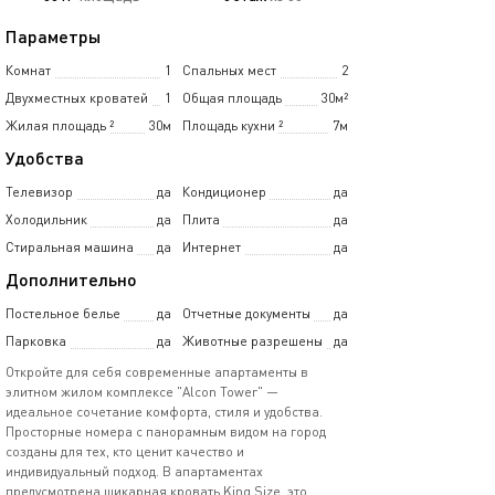
Параметры
Комнат
1
Спальных мест
2
Двухместных кроватей
1
Общая площадь
30м²
Жилая площадь
²
30м
Площадь кухни
²
7м
Удобства
Телевизор
да
Кондиционер
да
Холодильник
да
Плита
да
Стиральная машина
да
Интернет
да
Дополнительно
Постельное белье
да
Отчетные документы
да
Парковка
да
Животные разрешены
да
Откройте для себя современные апартаменты в
элитном жилом комплексе "Alcon Tower" —
идеальное сочетание комфорта, стиля и удобства.
Просторные номера с панорамным видом на город
созданы для тех, кто ценит качество и
индивидуальный подход. В апартаментах
предусмотрена шикарная кровать King Size, это