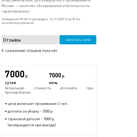
апартаменты Алис для комфортного проживания в
Москве — качество обслуживания и безопасность
гарантированы!
Объявление №160114 размещено: 23.10.2025 13:34:39 (по
московскому времени)
Отзывы
написать свой
К сожалению отзывов пока нет.
7000
7000
р.
р.
сутки
ночь
Актуальную стоимость уточняйте при
бронировании
• цена включает проживание 2 чел.
• доплата за уборку - 1000 р.
• страховой депозит - 5000 р.
(возвращается при выезде)