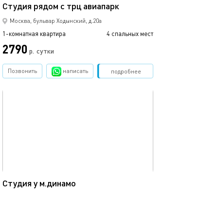
Студия рядом с трц авиапарк
Сдаетcя квaрти
Москва, бульвар Ходынский, д.20а
1-комнатная квартира
4 спальных мест
1-комнатная квартира
2790
р.
сутки
от
Позвонить
написать
Забронировать
подробнее
обновлено 02.10.2024
Ещё фото
24м²
Студия у м.динамо
1-к квартира у 
Москва, пр.Ленинградский, д.35с2
1-комнатная квартира
4 спальных мест
1-комнатная квартира