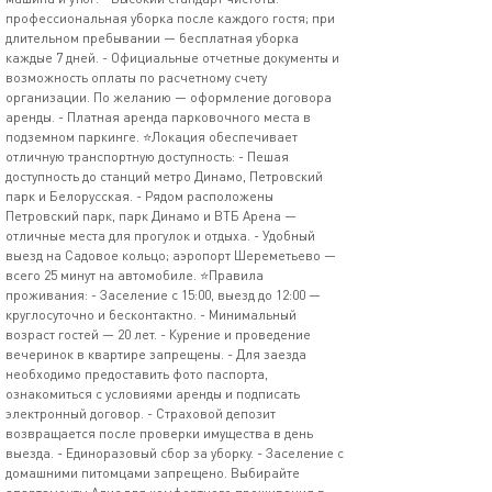
профессиональная уборка после каждого гостя; при
длительном пребывании — бесплатная уборка
каждые 7 дней. - Официальные отчетные документы и
возможность оплаты по расчетному счету
организации. По желанию — оформление договора
аренды. - Платная аренда парковочного места в
подземном паркинге. ⭐️Локация обеспечивает
отличную транспортную доступность: - Пешая
доступность до станций метро Динамо, Петровский
парк и Белорусская. - Рядом расположены
Петровский парк, парк Динамо и ВТБ Арена —
отличные места для прогулок и отдыха. - Удобный
выезд на Садовое кольцо; аэропорт Шереметьево —
всего 25 минут на автомобиле. ⭐️Правила
проживания: - Заселение с 15:00, выезд до 12:00 —
круглосуточно и бесконтактно. - Минимальный
возраст гостей — 20 лет. - Курение и проведение
вечеринок в квартире запрещены. - Для заезда
необходимо предоставить фото паспорта,
ознакомиться с условиями аренды и подписать
электронный договор. - Страховой депозит
возвращается после проверки имущества в день
выезда. - Единоразовый сбор за уборку. - Заселение с
домашними питомцами запрещено. Выбирайте