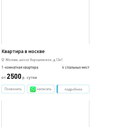
Ещё фото
Квартира рядом 
41м²
Квартира в москве
динамо
Москва, шоссе Хорошевское, д.12к1
1-комнатная квартира
4 спальных мест
1-комнатная квартира
2500
4500
от
р.
сутки
Позвонить
написать
Забронировать
подробнее
обновлено 21.01.2021
Ещё фото