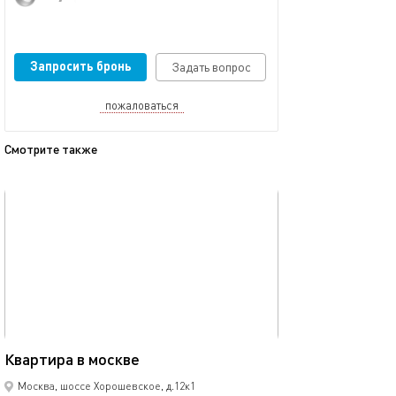
Запросить бронь
Задать вопрос
пожаловаться
Смотрите также
обновлено 02.03.2024
Ещё фото
Квартира рядом 
41м²
Квартира в москве
динамо
Москва, шоссе Хорошевское, д.12к1