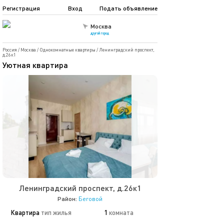
Регистрация
Вход
Подать объявление
Москва
другой город
Россия
/
Москва
/
Однокомнатные квартиры
/
Ленинградский проспект,
д.26к1
Уютная квартира
Ленинградский проспект, д.26к1
Район:
Беговой
Квартира
тип жилья
1
комната