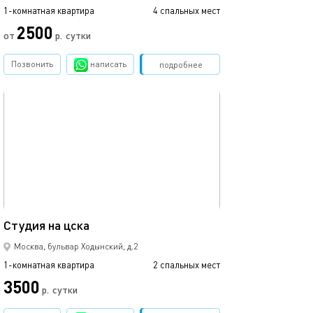
1-комнатная квартира
4 спальных мест
1-комнатная квартира
2500
4500
от
р.
сутки
Позвонить
написать
Забронировать
подробнее
обновлено 21.01.2021
Ещё фото
35м²
Студия на цска
Студия с балко
Москва, бульвар Ходынский, д.2
1-комнатная квартира
2 спальных мест
1-комнатная квартира
3500
3000
р.
сутки