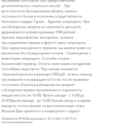
проживают бесплатно (без предоставления
дополнительного спального места). - При
долгосрочном бронировании уборка, замена
постельного белья и полотенец осуществляется
бесплатно каждые 7 дней. - Курение запрещено. При
несоблюдении запрета из страхового депозита
удерживается штраф в размере 1500 рублей. -
Шумные мероприятия, вечеринки, громкое
прослушивание музыки и другого шума запрещены.
При нарушении данного правила, мы имеем право на
выселение без возвращения оплаты. - Размещение с
животными запрещено. Способы оплаты: -
Банковский перевод. Оплата наличными или другими
способами недоступна. При заезде взимается
страховой депозит в размере 3000 руб. за весь период
проживания и возвращается Гостю после проверки
состояния объекта размещения на предмет
соблюдения правил проживания и сохранности
имущества (после 16:00). Время заезда - с 14:00 до
23:00 Время выезда - до 12:00 Ранний заезд и поздний
выезд по согласованию за дополнительную плату.
Желаем Вам приятного и комфортного отдыха!
Объявление №152068 размещено: 03.12.2024 16:30:19 (по
московскому времени)