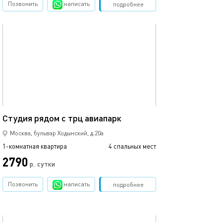
Позвонить
написать
Забронировать
подробнее
обновлено 21.01.2021
Ещё фото
34м²
Студия рядом с трц авиапарк
Сдаетcя квaрти
Москва, бульвар Ходынский, д.20а
1-комнатная квартира
4 спальных мест
1-комнатная квартира
2790
р.
сутки
от
Позвонить
написать
Забронировать
подробнее
обновлено 02.10.2024