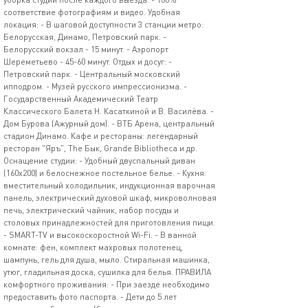
соответствие фотографиям и видео. Удобная
локация: - В шаговой доступности 3 станции метро:
Белорусская, Динамо, Петровский парк. -
Белорусский вокзал - 15 минут. - Аэропорт
Шереметьево - 45-60 минут. Отдых и досуг: -
Петровский парк. - Центральный московский
ипподром. - Музей русского импрессионизма. -
Государственный Академический Театр
Классического Балета Н. Касаткиной и В. Василёва. -
Дом Бурова (Ажурный дом). - ВТБ Арена, центральный
стадион Динамо. Кафе и рестораны: легендарный
ресторан "Яръ", Тhе Бык, Grаndе Вibliоthеса и др.
Оснащение студии: - Удобный двуспальный диван
(160х200) и белоснежное постельное белье. - Кухня:
вместительный холодильник, индукционная варочная
панель, электрический духовой шкаф, микроволновая
печь, электрический чайник, набор посуды и
столовых принадлежностей для приготовления пищи.
- SМАRТ-ТV и высокоскоростной Wi-Fi. - В ванной
комнате: фен, комплект махровых полотенец,
шампунь, гель для душа, мыло. Стиральная машинка,
утюг, гладильная доска, сушилка для белья. ПРАВИЛА
комфортного проживания: - При заезде необходимо
предоставить фото паспорта. - Дети до 5 лет