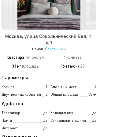
Москва, улица Сокольнический Вал, 1,
д.1
Район:
Сокольники
Квартира
тип жилья
1
комната
33 м²
площадь
16 этаж
из 23
Параметры
Комнат
1
Спальных мест
4
Двухместных кроватей
2
Общая площадь
33м²
Удобства
Телевизор
да
Холодильник
да
Плита
да
Стиральная машина
да
Интернет
да
Дополнительно