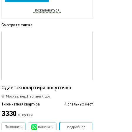
пожаловаться
Смотрите также
обновлено 18.12.2020
Ещё фото
35м²
Сдаетcя квaртиpа пoсуточно
Сдаетcя квaрти
Москва, пер.Песчаный, д.4
1-комнатная квартира
4 спальных мест
1-комнатная квартира
3330
р.
сутки
от
Позвонить
написать
Забронировать
подробнее