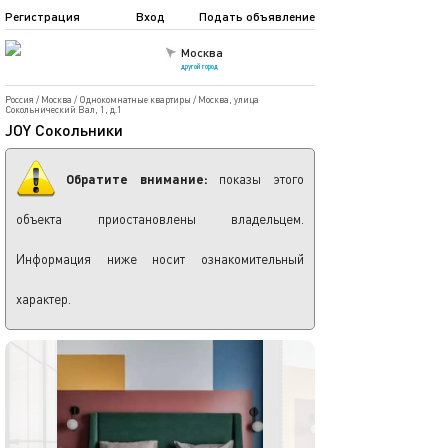
Регистрация
Вход
Подать объявление
Москва
другой город
Россия
/
Москва
/
Однокомнатные квартиры
/
Москва, улица
Сокольнический Вал, 1, д.1
JOY Сокольники
Обратите внимание:
показы этого
объекта приостановлены владельцем.
Информация ниже носит ознакомительный
характер.