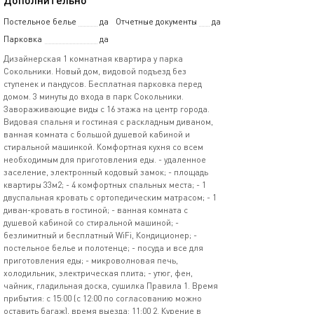
Постельное белье
да
Отчетные документы
да
Парковка
да
Дизайнерская 1 комнатная квартира у парка
Сокольники. Новый дом, видовой подъезд без
ступенек и пандусов. Бесплатная парковка перед
домом. 3 минуты до входа в парк Сокольники.
Завораживающие виды с 16 этажа на центр города.
Видовая спальня и гостиная с раскладным диваном,
ванная комната с большой душевой кабиной и
стиральной машинкой. Комфортная кухня со всем
необходимым для приготовления еды. - удаленное
заселение, электронный кодовый замок; - площадь
квартиры 33м2; - 4 комфортных спальных места; - 1
двуспальная кровать с ортопедическим матрасом; - 1
диван-кровать в гостиной; - ванная комната с
душевой кабиной со стиральной машиной; -
безлимитный и бесплатный WiFi, Кондиционер; -
постельное белье и полотенце; - посуда и все для
приготовления еды; - микроволновая печь,
холодильник, электрическая плита; - утюг, фен,
чайник, гладильная доска, сушилка Правила 1. Время
прибытия: с 15:00 (с 12:00 по согласованию можно
оставить багаж), время выезда: 11:00 2. Курение в