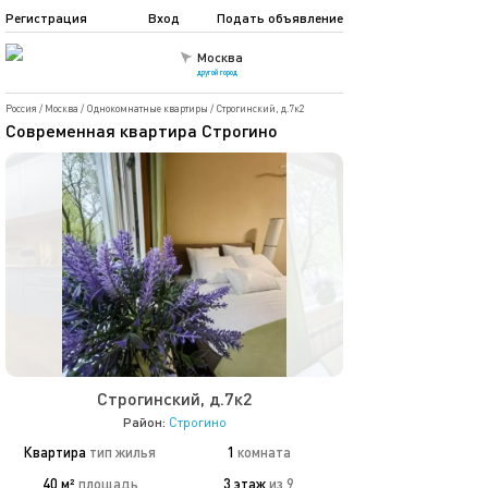
Регистрация
Вход
Подать объявление
Москва
другой город
Россия
/
Москва
/
Однокомнатные квартиры
/
Строгинский, д.7к2
Современная квартира Строгино
Строгинский, д.7к2
Район:
Строгино
Квартира
тип жилья
1
комната
40 м²
площадь
3 этаж
из 9