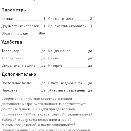
Параметры
Комнат
1
Спальных мест
3
Двухместных кроватей
1
Одноместных кроватей
1
Общая площадь
40м²
Удобства
Телевизор
да
Кондиционер
да
Холодильник
да
Плита
да
Стиральная машина
да
Интернет
да
Дополнительно
Постельное белье
да
Отчетные документы
да
Парковка
да
Животные разрешены
да
Современная и уютная квартира, в пешей
доступности метро! Фото полностью соответствует
действительности!✨ Скидки при длительном
проживании!???? календаре только Актуальные цены!
Выбирайте дату, количество дней и гостей,
знакомитесь с ценой, а после оплачивайте!
Обращаем внимание, что цена зависит от сезонности,