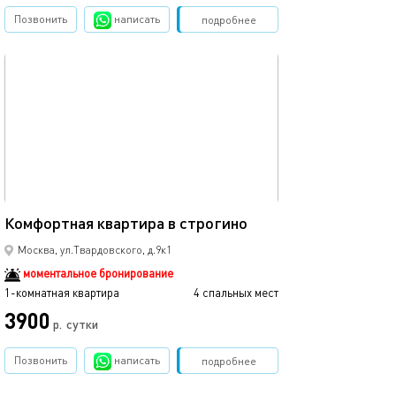
Позвонить
написать
Забронировать
подробнее
обновлено 18.09.2025
Ещё фото
40м²
Комфортная квартира в строгино
Квартира-студи
Москва, ул.Твардовского, д.9к1
моментальное бронирование
1-комнатная квартира
4 спальных мест
1-комнатная квартира
3900
р.
сутки
от
Позвонить
написать
Забронировать
подробнее