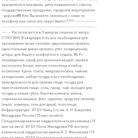
праздников и выходных, даты повышенного спроса,
государственные праздники, городские мероприятия
- дороже❗❗❗ Или Вы можете связаться с нами по
телефону или написать через Авито!???? --------------
--------------------------------------------------------------
------ Располагается в 5 минутах пешком от метро
СТРОГИНО В квартире есть все необходимое для
проживания троих человек: двуспальная кровать;
односпальный диван кровать; утюг; кондиционер;
шторы, для Вашего комфортного отдыха; Wi-Fi,
телевидение; шкаф для хранения вещей; свежее
постельное белье, мягкие полотенца и набор
косметики. Кухня: плита, микроволновка, чайник,
холодильник; набор посуды и все необходимые
принадлежности для приема пищи; посуда для
приготовления пищи; соль, сахар, чай, моющее для
посуды и новая губка. Ванная комната: ванна;
стиральная машина, фен, сушилка; средства гигиены
(мыло, шампунь, гель для душа); полотенца.
Инфраструктура: ФГБУ Нмиц Ссх им. А. Н. Бакулева
Минздрава России (15 мин на авто);
Специализированная кардиологическая клиника (15
мин на авто); ФГБУ Ркнпк Минздрава РФ институт
клинической кардиологии имени А. Л. Мясникова (15
мин на авто); ФГБУ Национальный медицинский