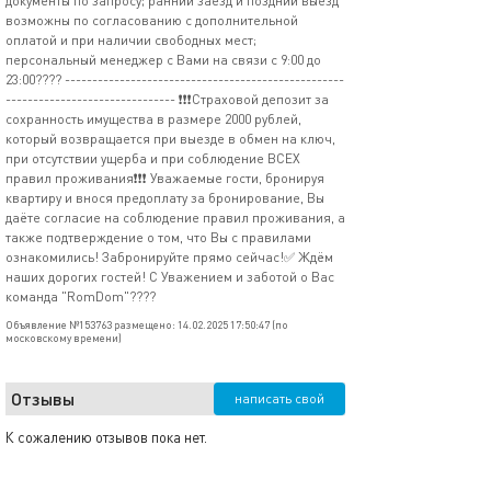
документы по запросу; ранний заезд и поздний выезд
возможны по согласованию с дополнительной
оплатой и при наличии свободных мест;
персональный менеджер с Вами на связи с 9:00 до
23:00???? ---------------------------------------------------
------------------------------- ❗❗❗Страховой депозит за
сохранность имущества в размере 2000 рублей,
который возвращается при выезде в обмен на ключ,
при отсутствии ущерба и при соблюдение ВСЕХ
правил проживания❗❗❗ Уважаемые гости, бронируя
квартиру и внося предоплату за бронирование, Вы
даёте согласие на соблюдение правил проживания, а
также подтверждение о том, что Вы с правилами
ознакомились! Забронируйте прямо сейчас!✅ Ждём
наших дорогих гостей! С Уважением и заботой о Вас
команда "RomDom"????
Объявление №153763 размещено: 14.02.2025 17:50:47 (по
московскому времени)
Отзывы
написать свой
К сожалению отзывов пока нет.