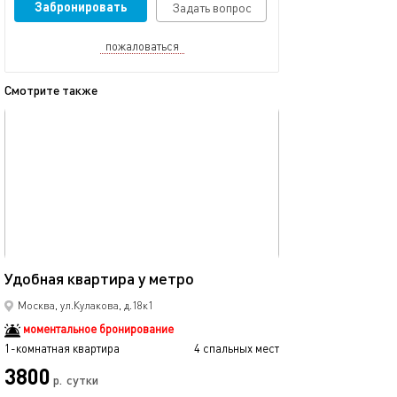
Забронировать
Задать вопрос
пожаловаться
Смотрите также
обновлено 18.09.2025
Ещё фото
40м²
Удобная квартира у метро
Видовая кварти
Москва, ул.Кулакова, д.18к1
моментальное бронирование
1-комнатная квартира
4 спальных мест
1-комнатная квартира
3800
4000
р.
сутки