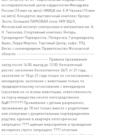
исследовательский центр кардиологии Минздрава
России (15 мин на авто); НМИЦК им. Е И Чазова (15 мин
на авто); Концертно-выставочный комплекс Крокус-
Экспо; Большая ПАРКОВАЯ зона; НИУ ВШЭ,
Московский институт электроники и математики им. А.
Н. Тихонова; Спортивный комплекс Янтарь;
Супермаркет Перекресток, Пятерочка, Гипермаркеты
Ашан, Леруа Мерлен; Торговый Центр, кафе; ТРЦ
Вегас с океанариумом; Правительство Московской
области. ---------------------------------------------------
------------------------------- Правила проживания:
заезд после 14:00; выезд до 12:00; безналичный
расчет; заселение бесконтактное 24/7; от 21 года,
заселение от 18 до 21 года только по согласованию с
менеджером; заселение с животными только по
предварительному согласованию с менеджером
(заселяем не со всеми животными, ответственность
за порчу имущества несете непосредственно
Вы❗)???????? Проживание с детьми разрешенно,
проживание до 18 лет только вместе с родителями
или опекунами с документальным подтверждением
родства; курение в квартире категорически
запрещено ???? шумные мероприятие и проведение
вечеринок строго запрещено ???? отчетные