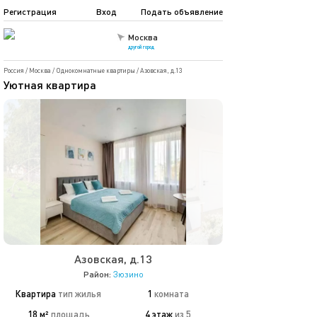
Регистрация
Вход
Подать объявление
Москва
другой город
Россия
/
Москва
/
Однокомнатные квартиры
/
Азовская, д.13
Уютная квартира
Азовская, д.13
Район:
Зюзино
Квартира
тип жилья
1
комната
18 м²
площадь
4 этаж
из 5