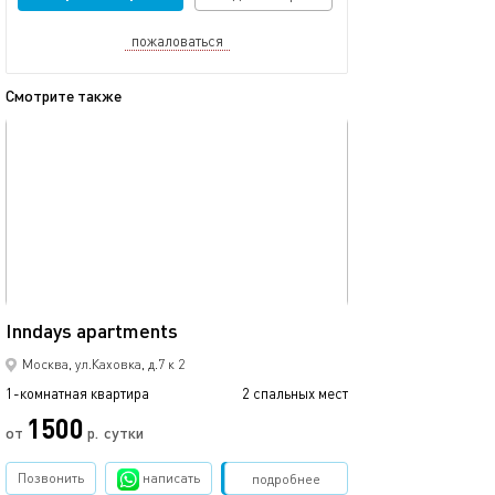
пожаловаться
Смотрите также
обновлено 07.08.2026
Ещё фото
38м²
Inndays apartments
Квартира у м.че
Москва, ул.Каховка, д.7 к 2
1-комнатная квартира
2 спальных мест
1-комнатная квартира
1500
от
р.
сутки
от
Позвонить
написать
Забронировать
подробнее