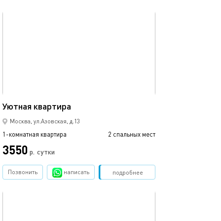
обновлено 03.12.2024
Ещё фото
16м²
Уютная квартира
Уютная квартир
Москва, ул.Азовская, д.13
1-комнатная квартира
2 спальных мест
1-комнатная квартира
3550
3370
р.
сутки
Позвонить
написать
Забронировать
подробнее
обновлено 03.12.2024