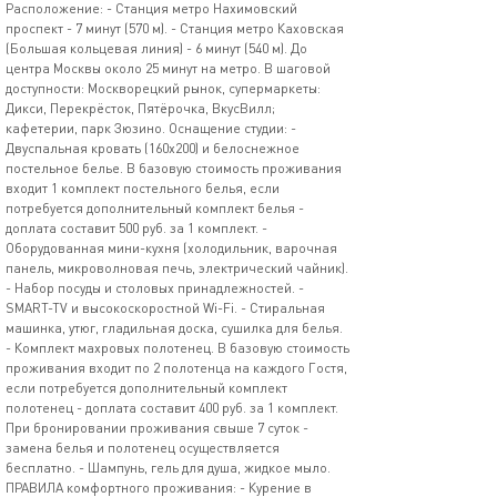
Расположение: - Станция метро Нахимовский
проспект - 7 минут (570 м). - Станция метро Каховская
(Большая кольцевая линия) - 6 минут (540 м). До
центра Москвы около 25 минут на метро. В шаговой
доступности: Москворецкий рынок, супермаркеты:
Дикси, Перекрёсток, Пятёрочка, ВкусВилл;
кафетерии, парк Зюзино. Оснащение студии: -
Двуспальная кровать (160х200) и белоснежное
постельное белье. В базовую стоимость проживания
входит 1 комплект постельного белья, если
потребуется дополнительный комплект белья -
доплата составит 500 руб. за 1 комплект. -
Оборудованная мини-кухня (холодильник, варочная
панель, микроволновая печь, электрический чайник).
- Набор посуды и столовых принадлежностей. -
SМАRТ-ТV и высокоскоростной Wi-Fi. - Стиральная
машинка, утюг, гладильная доска, сушилка для белья.
- Комплект махровых полотенец. В базовую стоимость
проживания входит по 2 полотенца на каждого Гостя,
если потребуется дополнительный комплект
полотенец - доплата составит 400 руб. за 1 комплект.
При бронировании проживания свыше 7 суток -
замена белья и полотенец осуществляется
бесплатно. - Шампунь, гель для душа, жидкое мыло.
ПРАВИЛА комфортного проживания: - Курение в