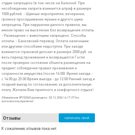
студии запрещено (в том числе на балконе). При
несоблюдении запрета взимается штраф в размере
1500 рублей. - Шумные мероприятия, вечеринки,
громкое прослушивание музыки и другого шума
запрещены. При нарушении данного правила, мы
имеем право на выселение без возвращения оплаты.
- Размещение с животными запрещено. Способы
оплаты: - Банковский перевод. Оплата наличными
или другими способами недоступна. При заезде
взимается страховой депозит в размере 2500 руб. за
весь период проживания и возвращается Гостю
после проверки состояния объекта размещения на
предмет соблюдения правил проживания и
сохранности имущества (после 16:00). Время заезда -
с 14:00 до 23:00 Время выезда - до 12:00 Ранний заезд и
поздний выезд по согласованию за дополнительную
плату. Желаем Вам приятного и комфортного отдыха!
Объявление №152065 размещено: 03.12.2024 16:17:27 (по
московскому времени)
Отзывы
написать свой
К сожалению отзывов пока нет.