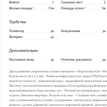
Комнат
1
Спальных мест
2
Жилая площадь
²
15м
Площадь кухни
²
5м
Удобства
Телевизор
да
Холодильник
да
Интернет
да
Дополнительно
Постельное белье
да
Отчетные документы
да
Двухуровневые апартаменты в бизнес-комплексе «Херсонская 41a»! Ме
Калужская (1 км и 1,1 км). - Развитая инфраструктура: рядом ТРЦ Prime 
пешей доступности - живописный парк с ландшафтной прогулочной зоно
Институт системной биологии и медицины Роспотребнадзора Комплекс:
видеонаблюдением общественных зон. - Уютный внутренний двор с про
отдыха. Описание квартиры: Второй полуэтаж: - Спальная зона с комфо
зона с полным набором техники: холодильник, электроплита, микроволно
комната с душем, раковиной, унитазом и стиральной машиной. Дополни