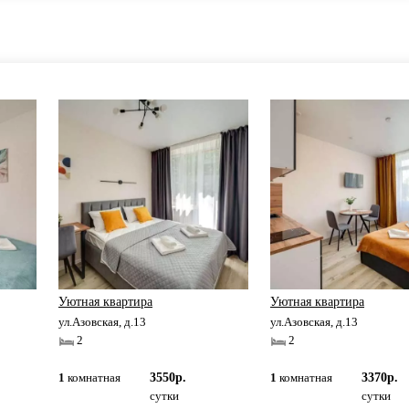
Уютная квартира
Уютная квартира
ул.Азовская, д.13
ул.Азовская, д.13
2
2
1
комнатная
3550р.
1
комнатная
3370р.
сутки
сутки