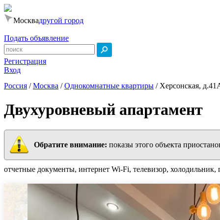
Москва
другой город
Подать объявление
Регистрация
Вход
Россия
/
Москва
/
Однокомнатные квартиры
/
Херсонская, д.41
Двухуровневый апартамент
Обратите внимание:
показы этого объекта приостано
отчетные документы, интернет Wi-Fi, телевизор, холодильник, 