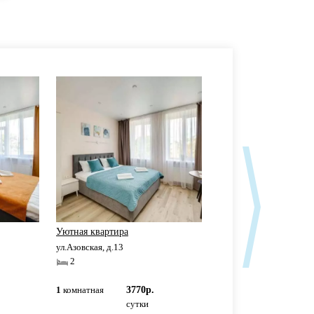
Уютная квартира
Уютная квартира
ул.Азовская, д.13
ул.Азовская, д.13
2
2
1
комнатная
3770р.
1
комнатная
3950р
сутки
сутки