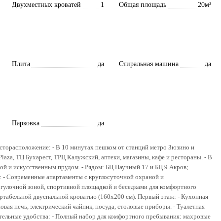
Двухместных кроватей
1
Общая площадь
20м²
Плита
да
Стиральная машина
да
Парковка
да
сторасположение: - В 10 минутах пешком от станций метро Зюзино и
Plaza, ТЦ Бухарест, ТРЦ Калужский, аптеки, магазины, кафе и рестораны. - В
й и искусственным прудом. - Рядом: БЦ Научный 17 и БЦ 9 Акров;
 - Современные апартаменты с круглосуточной охраной и
гулочной зоной, спортивной площадкой и беседками для комфортного
ртабельной двуспальной кроватью (160x200 см). Первый этаж: - Кухонная
вая печь, электрический чайник, посуда, столовые приборы. - Туалетная
тельные удобства: - Полный набор для комфортного пребывания: махровые