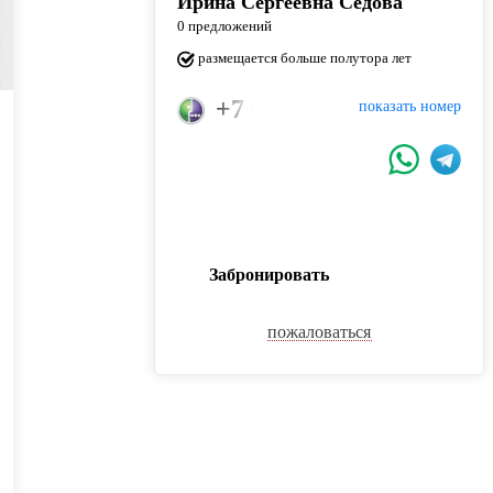
Ирина Сергеевна Седова
0 предложений
размещается больше полутора лет
+7 (925) 684-53-43
показать номер
Забронировать
пожаловаться