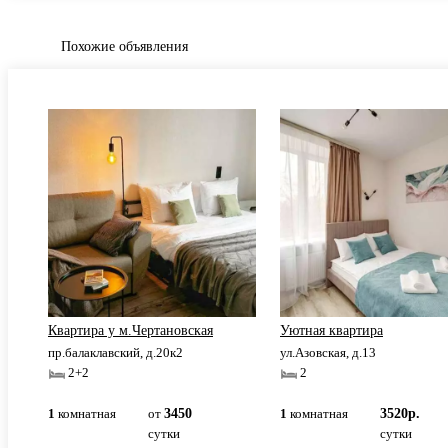
Похожие объявления
Квартира у м.Чертановская
Уютная квартира
пр.балаклавский, д.20к2
ул.Азовская, д.13
2+2
2
1
комнатная
от
3450
1
комнатная
3520р.
сутки
сутки