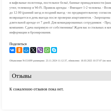
и вафельные полотенца, постельное бельё, банные принадлежности (шамп
утюг, телевизор и Wi-Fi. Правила аренды: - Вмещает 1-2 человека. - Воз
до 12:00 (ранний заезд и поздний выезд - по предварительному согласо
возвращается в день выезда после проверки апартаментов. - Запрещены 
длительной аренде от 7 дней. Для командированных сотрудников: - Пре
компанию. Сдача напрямую от собственника! Ждем вас в стильных и к
информации и бронирования.
Поделиться
Объявление №151699 размещено: 23.11.2024 11:12:37, обновлено: 18.03.2025 10:37:07 (по мос
Отзывы
К сожалению отзывов пока нет.