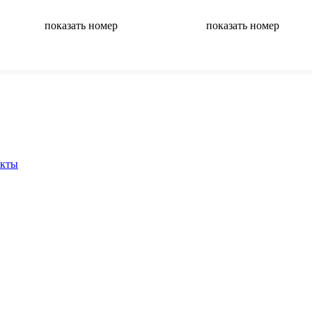
показать номер
показать номер
вернуться на главную
акты