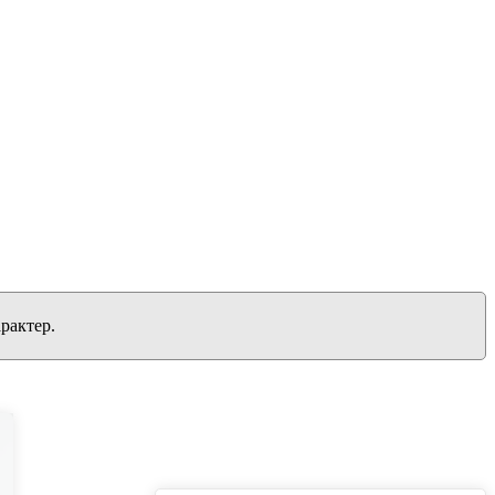
рактер.
вернуться на главную