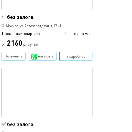
20м²
✅ без залога.
✅ без залога.
Москва, ул.Автозаводская, д.17 к1
1-комнатная квартира
2 спальных мест
1-комнатная квартира
2160
от
р.
сутки
от
Позвонить
написать
Забронировать
подробнее
обновлено 05.12.2022
Ещё фото
20м²
✅ без залога.
✅ без залога.