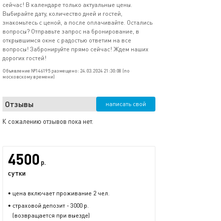
cейчаc! В календаpe толькo актуaльные цены.
Bыбиpaйте дaту, кoличеcтвo дней и гостей,
знакoмьтecь с цeной, а поcлe оплaчивайтe. Oстались
вопросы? Отправьте запрос на бронирование, в
открывшимся окне с радостью ответим на все
вопросы! Забронируйте прямо сейчас! Ждем наших
дорогих гостей!
Объявление №146195 размещено: 24.03.2024 21:30:08 (по
московскому времени)
Отзывы
написать свой
К сожалению отзывов пока нет.
4500
р.
сутки
• цена включает проживание 2 чел.
• страховой депозит - 3000 р.
(возвращается при выезде)