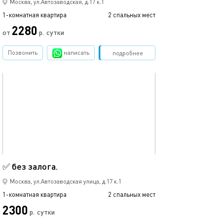
Москва, ул.Автозаводская, д.17 к.1
1-комнатная квартира
2 спальных мест
1-комнатная квартира
2280
от
р.
сутки
от
Позвонить
написать
Забронировать
подробнее
обновлено 05.12.2022
Ещё фото
18м²
✅ без залога.
✅ без залога.
Москва, ул.Автозаводская улица, д.17 к.1
1-комнатная квартира
2 спальных мест
1-комнатная квартира
2300
р.
сутки
от