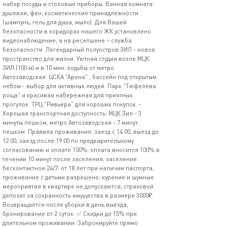
набор посуды и столовые приборы. Ванная комната:
душевая, фен; косметические принадлежности
(шампунь, гель для душа, мыло). Для Вашей
безопасности в коридорах нашего ЖК установлено
видеонаблюдение, а на ресепшене – служба
безопасности. Легендарный полуостров ЗИЛ - новое
пространство для жизни. Уютная студия возле МЦК
ЗИЛ (100 м) и в 10 мин. ходьбы от метро
Автозаводская. ЦСКА "Арена" , бассейн под открытым
небом - выбор для активных людей. Парк "Тюфелева
роща" и красивая набережная для приятных
прогулок. ТРЦ "Ривьера" для хороших покупок. -
Хорошая транспортная доступность: МЦК Зил - 3
минуты пешком, метро Автозаводская - 7 минут
пешком. Правила проживания: заезд с 14:00; выезд до
12:00; заезд после 19:00 по предварительному
согласованию и оплате 100%; оплата вносится 100% в
течении 10 минут после заселения; заселение
бесконтактное 24/7; от 18 лет при наличии паспорта;
проживание с детьми разрешено; курение и шумные
мероприятия в квартире не допускаются; страховой
депозит за сохранность имущества в размере 3000₽.
Возвращается после уборки в день выезда;
бронирование от 2 суток. ✅ Скидки дo 15% при
длитeльнoм пpoживaнии. Забрoнируйтe пpямо