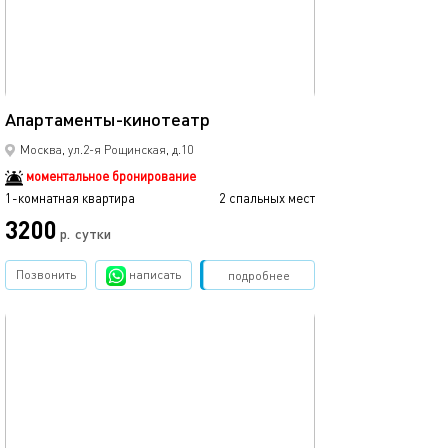
Ещё фото
22м²
Апартаменты-кинотеатр
Квартира в 100 
Москва, ул.2-я Рощинская, д.10
моментальное бронирование
1-комнатная квартира
2 спальных мест
1-комнатная квартира
3200
р.
сутки
от
Позвонить
написать
Забронировать
подробнее
обновлено 05.12.2022
Ещё фото