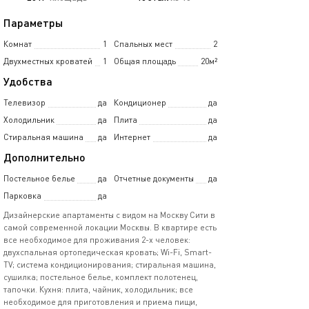
Параметры
Комнат
1
Спальных мест
2
Двухместных кроватей
1
Общая площадь
20м²
Удобства
Телевизор
да
Кондиционер
да
Холодильник
да
Плита
да
Стиральная машина
да
Интернет
да
Дополнительно
Постельное белье
да
Отчетные документы
да
Парковка
да
Дизайнерские апартаменты с видом на Москву Сити в
самой современной локации Москвы. В квартире есть
все необходимое для проживания 2-х человек:
двухспальная ортопедическая кровать; Wi-Fi, Smаrt-
ТV; система кондиционирования; стиральная машина,
сушилка; постельное белье, комплект полотенец,
тапочки. Кухня: плита, чайник, холодильник; все
необходимое для приготовления и приема пищи,