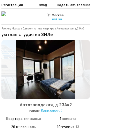
Регистрация
Вход
Подать объявление
Москва
другой город
Россия
/
Москва
/
Однокомнатные квартиры
/
Автозаводская, д.23Ак2
уютная студия на ЗИЛе
Автозаводская, д.23Ак2
Район:
Даниловский
Квартира
тип жилья
1
комната
20 м²
площадь
10 этаж
из 13