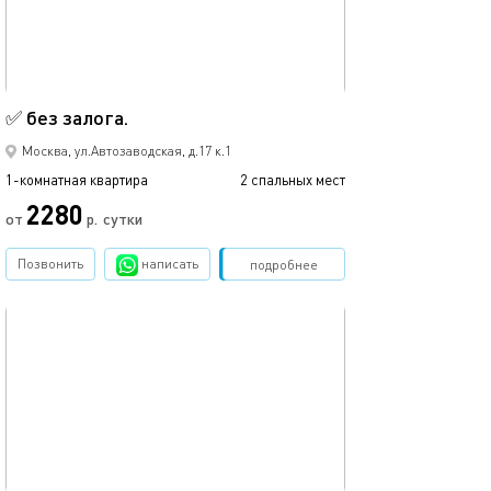
Ещё фото
20м²
✅ без залога.
✅ без залога.
Москва, ул.Автозаводская, д.17 к.1
1-комнатная квартира
2 спальных мест
1-комнатная квартира
2280
от
р.
сутки
от
Позвонить
написать
Забронировать
подробнее
обновлено 05.12.2022
Ещё фото
18м²