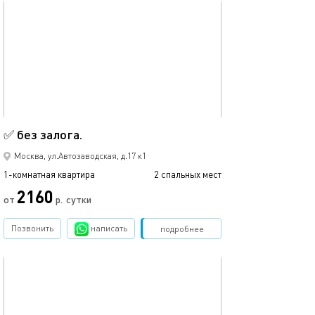
обновлено 05.12.2022
Ещё фото
20м²
✅ без залога.
✅ без залога.
Москва, ул.Автозаводская, д.17 к1
1-комнатная квартира
2 спальных мест
1-комнатная квартира
2160
от
р.
сутки
от
Позвонить
написать
Забронировать
подробнее
обновлено 05.12.2022