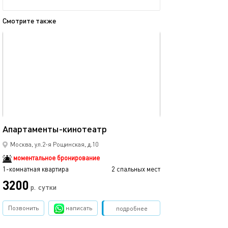
Смотрите также
обновлено 26.07.2025
Ещё фото
22м²
Апартаменты-кинотеатр
Квартира в 100 
Москва, ул.2-я Рощинская, д.10
моментальное бронирование
1-комнатная квартира
2 спальных мест
1-комнатная квартира
3200
р.
сутки
от
Позвонить
написать
Забронировать
подробнее