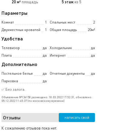
20 м²
площадь
5 этаж
из 5
Параметры
Комнат
1
Спальных мест
2
Двухместных кроватей
1
Общая площадь
20м²
Удобства
Телевизор
да
Холодильник
да
Плита
да
Интернет
да
Дополнительно
Постельное белье
да
Отчетные документы
да
Парковка
да
✅ Без залога.
Объявление №134158 размещено: 18.03.2022 17:52:31, обновлено:
05.12.2022 11:45:37 (по московскому времени)
Отзывы
написать свой
К сожалению отзывов пока нет.