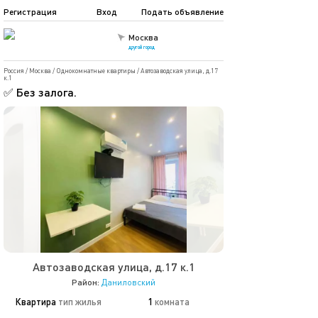
Регистрация
Вход
Подать объявление
Москва
другой город
Россия
/
Москва
/
Однокомнатные квартиры
/
Автозаводская улица, д.17
к.1
✅ Без залога.
Автозаводская улица, д.17 к.1
Район:
Даниловский
Квартира
тип жилья
1
комната