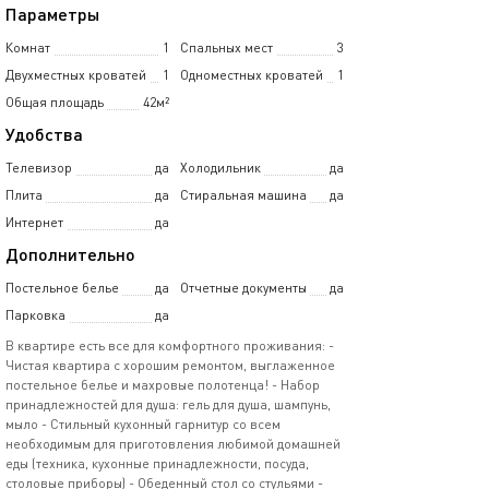
Параметры
Комнат
1
Спальных мест
3
Двухместных кроватей
1
Одноместных кроватей
1
Общая площадь
42м²
Удобства
Телевизор
да
Холодильник
да
Плита
да
Стиральная машина
да
Интернет
да
Дополнительно
Постельное белье
да
Отчетные документы
да
Парковка
да
В квартире есть все для комфортного проживания: -
Чистая квартира с хорошим ремонтом, выглаженное
постельное белье и махровые полотенца! - Набор
принадлежностей для душа: гель для душа, шампунь,
мыло - Стильный кухонный гарнитур со всем
необходимым для приготовления любимой домашней
еды (техника, кухонные принадлежности, посуда,
столовые приборы) - Обеденный стол со стульями -