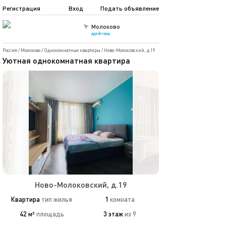
Регистрация
Вход
Подать объявление
Молоково
другой город
Россия
/
Молоково
/
Однокомнатные квартиры
/
Ново-Молоковский, д.19
Уютная однокомнатная квартира
Ново-Молоковский, д.19
Квартира
тип жилья
1
комната
42 м²
площадь
3 этаж
из 9