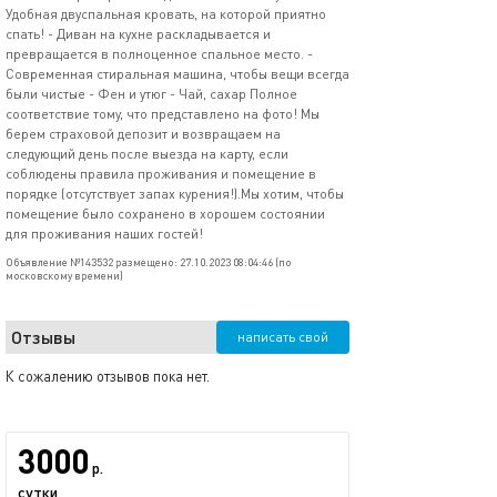
Удобная двуспальная кровать, на которой приятно
спать! - Диван на кухне раскладывается и
превращается в полноценное спальное место. -
Современная стиральная машина, чтобы вещи всегда
были чистые - Фен и утюг - Чай, сахар Полное
соответствие тому, что представлено на фото! Мы
берем страховой депозит и возвращаем на
следующий день после выезда на карту, если
соблюдены правила проживания и помещение в
порядке (отсутствует запах курения!).Мы хотим, чтобы
помещение было сохранено в хорошем состоянии
для проживания наших гостей!
Объявление №143532 размещено: 27.10.2023 08:04:46 (по
московскому времени)
Отзывы
написать свой
К сожалению отзывов пока нет.
3000
р.
сутки