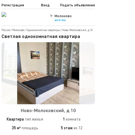
Регистрация
Вход
Подать объявление
Молоково
другой город
Россия
/
Молоково
/
Однокомнатные квартиры
/
Ново-Молоковский, д.10
Светлая однокомнатная квартира
Ново-Молоковский, д.10
Квартира
тип жилья
1
комната
35 м²
площадь
5 этаж
из 12