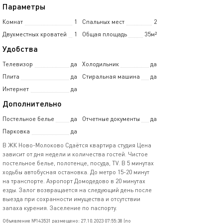
Параметры
Комнат
1
Спальных мест
2
Двухместных кроватей
1
Общая площадь
35м²
Удобства
Телевизор
да
Холодильник
да
Плита
да
Стиральная машина
да
Интернет
да
Дополнительно
Постельное белье
да
Отчетные документы
да
Парковка
да
В ЖК Ново-Молоково Сдаётся квартира студия Цена
зависит от дня недели и количества гостей. Чистое
постельное белье, полотенце, посуда, TV. В 5 минутах
ходьбы автобусная остановка. До метро 15-20 минут
на транспорте. Аэропорт Домодедово в 20 минутах
езды. Залог возвращается на следующий день после
выезда при сохранности имущества и отсутствии
запаха курения. Заселение по паспорту.
Объявление №143531 размещено: 27.10.2023 07:55:38 (по