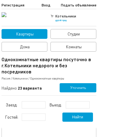
Регистрация
Вход
Подать объявление
Котельники
другой город
Квартиры
Студии
Дома
Комнаты
Однокомнатные квартиры посуточно в
г.Котельники недорого и без
посредников
Россия
/
Котельники
/
Однокомнатные квартиры
Уточнить
Найдено
23 варианта
Заезд:
Выезд:
Гостей:
Найти
обновлено 28.06.2024