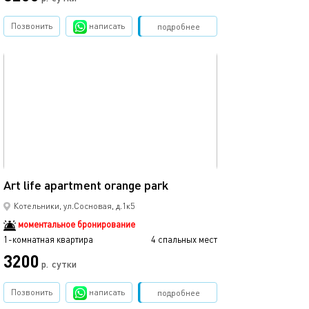
Позвонить
написать
Забронировать
подробнее
обновлено 25.11.2024
40м²
Art life apartment orange park
Котельники, ул.Сосновая, д.1к5
моментальное бронирование
1-комнатная квартира
4 спальных мест
3200
р.
сутки
Позвонить
написать
Забронировать
подробнее