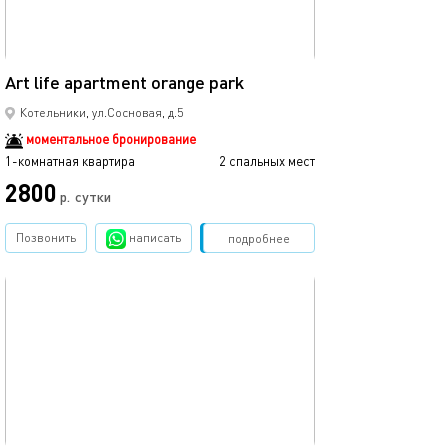
30м²
Art life apartment orange park
Котельники, ул.Сосновая, д.5
моментальное бронирование
1-комнатная квартира
2 спальных мест
2800
р.
сутки
Позвонить
написать
Забронировать
подробнее
обновлено 06.02.2025
40м²