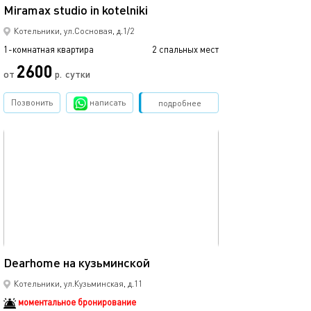
Miramax studio in kotelniki
Котельники, ул.Сосновая, д.1/2
1-комнатная квартира
2 спальных мест
2600
от
р.
сутки
Позвонить
написать
Забронировать
подробнее
обновлено 09.11.2022
53м²
Dearhome на кузьминской
Котельники, ул.Кузьминская, д.11
моментальное бронирование