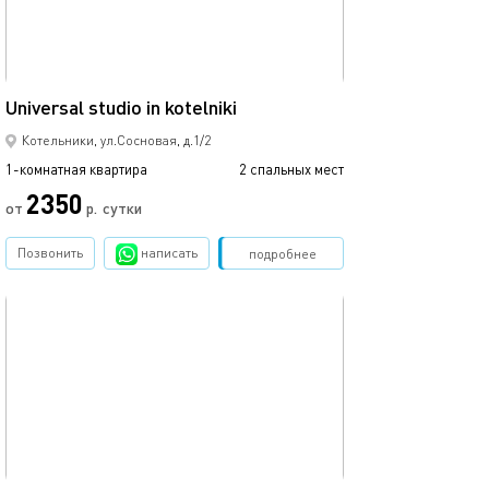
16м²
Universal studio in kotelniki
Котельники, ул.Сосновая, д.1/2
1-комнатная квартира
2 спальных мест
2350
от
р.
сутки
Позвонить
написать
Забронировать
подробнее
обновлено 24.07.2023
19м²