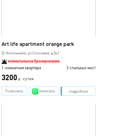
40м²
Art life apartment orange park
Котельники, ул.Сосновая, д.5к1
моментальное бронирование
1-комнатная квартира
2 спальных мест
3200
р.
сутки
Позвонить
написать
Забронировать
подробнее
обновлено 25.11.2024