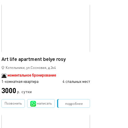
обновлено 25.11.2024
40м²
Art life apartment belye rosy
Котельники, ул.Сосновая, д.2к4
моментальное бронирование
1-комнатная квартира
4 спальных мест
3000
р.
сутки
Позвонить
написать
Забронировать
подробнее
обновлено 25.11.2024