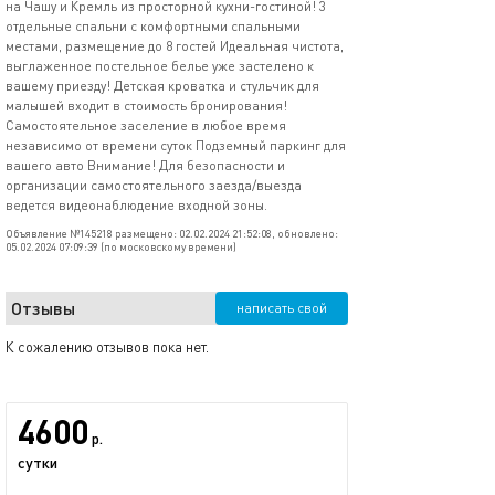
на Чашу и Кремль из просторной кухни-гостиной! 3
отдельные спальни с комфортными спальными
местами, размещение до 8 гостей Идеальная чистота,
выглаженное постельное белье уже застелено к
вашему приезду! Детская кроватка и стульчик для
малышей входит в стоимость бронирования!
Самостоятельное заселение в любое время
независимо от времени суток Подземный паркинг для
вашего авто Внимание! Для безопасности и
организации самостоятельного заезда/выезда
ведется видеонаблюдение входной зоны.
Объявление №145218 размещено: 02.02.2024 21:52:08, обновлено:
05.02.2024 07:09:39 (по московскому времени)
Отзывы
написать свой
К сожалению отзывов пока нет.
4600
р.
сутки