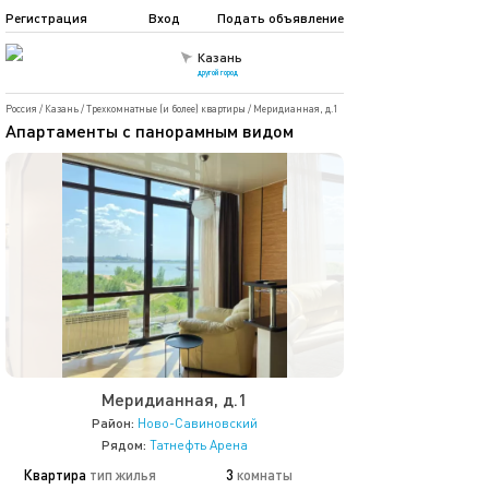
Регистрация
Вход
Подать объявление
Казань
другой город
Россия
/
Казань
/
Трехкомнатные (и более) квартиры
/
Меридианная, д.1
Апартаменты с панорамным видом
Меридианная, д.1
Район:
Ново-Савиновский
Рядом:
Татнефть Арена
Квартира
тип жилья
3
комнаты