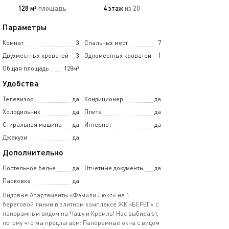
128 м²
площадь
4 этаж
из 20
Параметры
Комнат
3
Спальных мест
7
Двухместных кроватей
3
Одноместных кроватей
1
Общая площадь
128м²
Удобства
Телевизор
да
Кондиционер
да
Холодильник
да
Плита
да
Стиральная машина
да
Интернет
да
Джакузи
да
Дополнительно
Постельное белье
да
Отчетные документы
да
Парковка
да
Видовые Апартаменты «Фэмили Люкс» на 1
береговой линии в элитном комплексе ЖК «БЕРЕГ» с
панорамным видом на Чашу и Кремль! Нас выбирают,
потому что мы предлагаем: Панорамные окна с видом