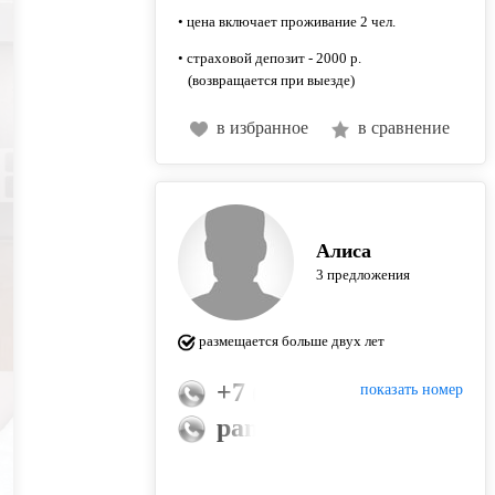
• цена включает проживание 2 чел.
• страховой депозит - 2000 р.
(возвращается при выезде)
в избранное
в сравнение
Алиса
3 предложения
размещается больше двух лет
+7 (939) 391-99-88
показать номер
panda0019@bk.ru