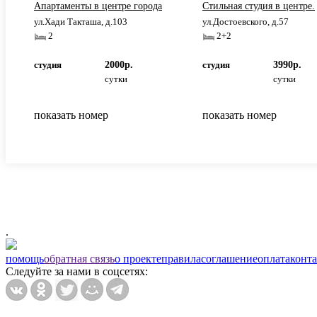
Апартаменты в центре города
Стильная студия в центре.
ул.Хади Такташа, д.103
ул.Достоевского, д.57
2
2+2
студия
2000р.
студия
3990р.
сутки
сутки
показать номер
показать номер
.
помощь
обратная связь
о проекте
правила
соглашение
оплата
конт
Следуйте за нами в соцсетях: