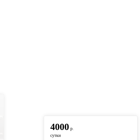
вернуться на главную
4000
р.
сутки