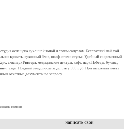
студия оснащена кухонной зоной и своим санузлом. Бесплатный вай-фай.
ьная кровать, кухонный блок, шкаф, стол и стулья. Удобный современный
аус, аквапарк Ривьера, медицинские центры, кафе, парк Победы, бульвар
нут езды. Поздний заезд после за доплату 500 руб. При заселении иметь
очным отчётные документы по запросу.
ковскому времени)
написать свой