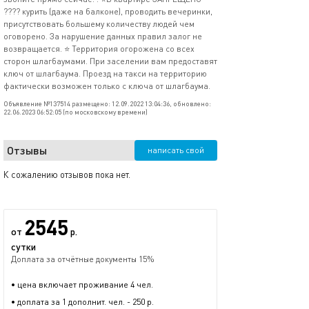
???? курить (даже на балконе), проводить вечеринки,
присутствовать большему количеству людей чем
оговорено. За нарушение данных правил залог не
возвращается. ⭐ Территория огорожена со всех
сторон шлагбаумами. При заселении вам предоставят
ключ от шлагбаума. Проезд на такси на территорию
фактически возможен только с ключа от шлагбаума.
Объявление №137514 размещено: 12.09.2022 13:04:36, обновлено:
22.06.2023 06:52:05 (по московскому времени)
Отзывы
написать свой
К сожалению отзывов пока нет.
2545
от
р.
сутки
Доплата за отчётные документы 15%
• цена включает проживание 4 чел.
• доплата за 1 дополнит. чел. - 250 р.