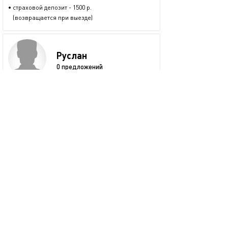
• страховой депозит - 1500 р.
(возвращается при выезде)
Руслан
0 предложений
проверенный пользователь
размещается больше двух лет
+7 (953) 487-75-45
показать номер
Забронировать
пожаловаться
Смотрите также