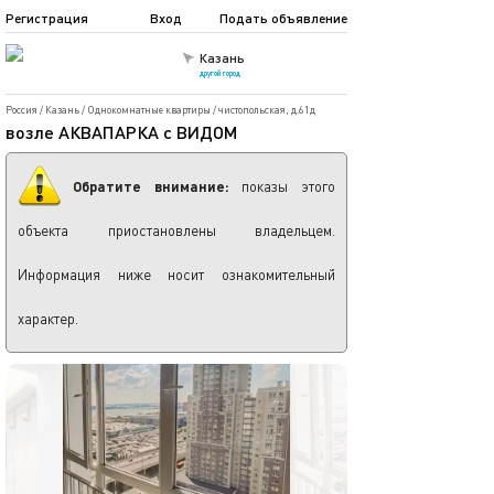
Регистрация
Вход
Подать объявление
Казань
другой город
Россия
/
Казань
/
Однокомнатные квартиры
/
чистопольская, д.61д
возле АКВАПАРКА с ВИДОМ
Обратите внимание:
показы этого
объекта приостановлены владельцем.
Информация ниже носит ознакомительный
характер.