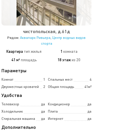
чистопольская, д.61д
Рядом:
Аквапарк Ривьера
,
Центр водных видов
спорта
Квартира
тип жилья
1
комната
41 м²
площадь
18 этаж
из 20
Параметры
Комнат
1
Спальных мест
4
Двухместных кроватей
2
Общая площадь
41м²
Удобства
Телевизор
да
Кондиционер
да
Холодильник
да
Плита
да
Стиральная машина
да
Интернет
да
Дополнительно