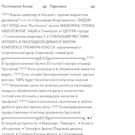
Постельное белье
да
Парковка
да
???? Ищешь квартиру в Казани с крутым видом или
дизайном? ⭐⭐ ⭐⭐⭐ Бронируй Апартаменты с ВИДОМ
НА ГОРОД сети "Rushouse" возле АКВАПАРКА, ПЛЯЖА,
НАБЕРЕЖНОЙ, ЧАШИ и 5 минутах от ЦЕНТРА города. .
✅1 комнатная квартира С 4 СПАЛЬНЫМИ МЕСТАМИ
(КРОВАТЬ И РАСКЛАДНОЙ ДИВАН) В ЖИЛОМ
КОМПЛЕКСЕ ПРЕМИУМ-КЛАССА: охраняемый и
огороженный двор (парковка), новый дом. .
ஜ════════════ஜ۩۞۩ஜ════════════ஜ ????
В профиле мнение более 30 гостей (смотри отзывы).
Прочитай ???? Фото реальны и в объявлении имеется
видео. ???? Есть онлайн бронирование значит сделка
для вас 100% будет безопасной (получены значки)
???? Актуальные цены ты можешь узнать в календаре
каждого объявления (ввести даты и количество
гостей) или уточнить у менеджера написав в
профиле! ???? Самостоятельное заселение в любое
удобное для вас время суток ???? Командированным
предоставляем отчетные документы (доплата). .
ஜ════════════ஜ۩۞۩ஜ════════════ஜ ◄✓
В пешей доступности: • Аквапарк “Ривьера”, • Колесо
обозрения, • Татнефть Арена (Ледовый дворец
спорта), • Стадион Казань Арена, • Спортивный