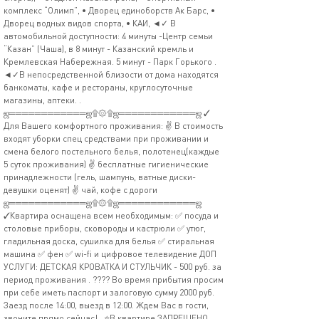
комплекс “Олимп”, • Дворец единоборств Ак Барс, •
Дворец водных видов спорта, • КАИ, ◄✓ В
автомобильной доступности: 4 минуты -Центр семьи
“Казан” (Чаша), в 8 минут - Казанский кремль и
Кремлевская Набережная. 5 минут - Парк Горького .
◄✓В непосредственной близости от дома находятся
банкоматы, кафе и рестораны, круглосуточные
магазины, аптеки. .
ஜ════════════ஜ۩۞۩ஜ════════════ஜ ✓
Для Вашего комфортного проживания: ✌ В стоимость
входят уборки спец средствами при проживании и
смена белого постельного белья, полотенец(каждые
5 суток проживания) ✌ бесплатные гигиенические
принадлежности (гель, шампунь, ватные диски-
девушки оценят) ✌ чай, кофе с дороги
ஜ════════════ஜ۩۞۩ஜ════════════ஜ
✓Квартира оснащена всем необходимым: ✅ посуда и
столовые приборы, сковороды и кастрюли ✅ утюг,
гладильная доска, сушилка для белья ✅ стиральная
машина ✅ фен ✅ wi-fi и цифровое телевидение ДОП
УСЛУГИ: ДЕТСКАЯ КРОВАТКА И СТУЛЬЧИК - 500 руб. за
период проживания . ???? Во время прибытия просим
при себе иметь паспорт и залоговую сумму 2000 руб.
Заезд после 14:00, выезд в 12:00. Ждем Вас в гости,
звоните прямо сейчас! . ⭐В квартире ЗАПРЕЩЕНО