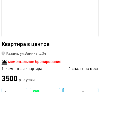
43м²
Квартира в центре
Казань, ул.Зинина, д.34
моментальное бронирование
1-комнатная квартира
4 спальных мест
3500
р.
сутки
Позвонить
написать
Забронировать
подробнее
.
помощь
обратная связь
о проекте
правила