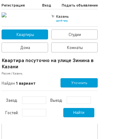
Регистрация
Вход
Подать объявление
Казань
другой город
Квартиры
Студии
Дома
Комнаты
Квартира посуточно на улице Зинина в
Казани
Россия
/
Казань
Уточнить
Найден
1 вариант
Заезд:
Выезд:
Гостей:
Найти
обновлено 23.11.2025