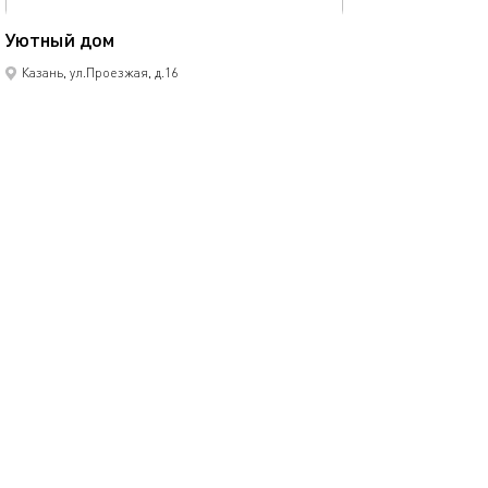
120м²
Уютный дом
Казань, ул.Проезжая, д.16
коттедж
(комнат: 4)
9 спальных мест
6000
р.
сутки
Позвонить
написать
Забронировать
подробнее
.
помощь
обратная связь
о проекте
правила
соглашение
оплата
контакты
© 2013-2026
1001 Квартира