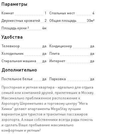
Параметры
Комнат
1
Спальных мест
4
Двухместных кроватей
2
Общая площадь
30м²
Площадь кухни
²
4м
Удобства
Телевизор
да
Кондиционер
да
Холодильник
да
Плита
да
Стиральная машина
да
Интернет
да
Дополнительно
Постельное белье
да
Парковка
да
Просторная и уютная квартира - идеально для отдыха
семьей или компанией друзей, прилетевших в Москву.
Максимально приближенное расположение к
Аэропорту Шереметьево и торговому центру "Мега
Химки" делают апартаменты MegaStay лучшим
вариантом для туристов и транзитных пассажиров
аэропорта. А наши собственники всегда рады помочь
и сделать Ваше пребывание максимально
комфортным и уютным!