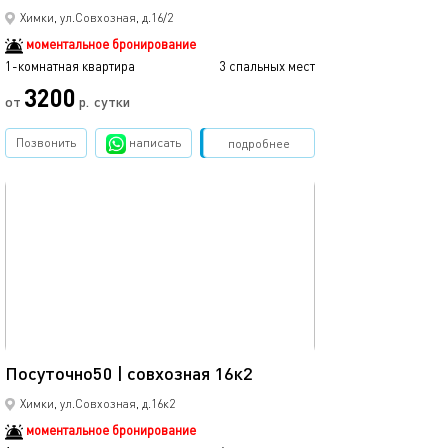
Химки, ул.Совхозная, д.16/2
моментальное бронирование
1-комнатная квартира
3 спальных мест
1-комнатная квартира
3200
от
р.
сутки
от
Позвонить
написать
Забронировать
подробнее
обновлено 09.02.2026
Ещё фото
45м²
Посуточно50 | совхозная 16к2
Посуточно50 | с
Химки, ул.Совхозная, д.16к2
моментальное бронирование