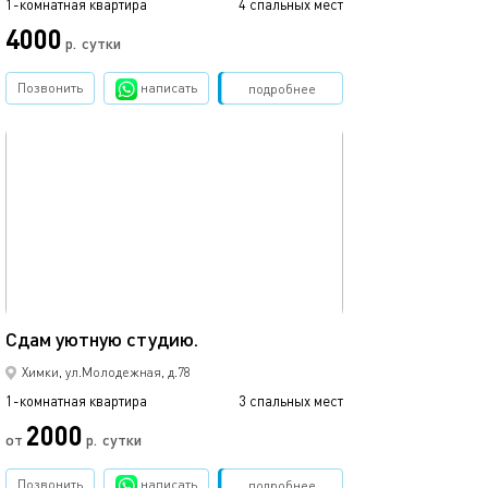
1-комнатная квартира
4 спальных мест
1-комнатная квартира
4000
4500
р.
сутки
Позвонить
написать
Забронировать
подробнее
обновлено 06.05.2025
Ещё фото
25м²
Сдам уютную студию.
Суточно на 4 че
Химки, ул.Молодежная, д.78
1-комнатная квартира
3 спальных мест
1-комнатная квартира
2000
от
р.
сутки
от
Позвонить
написать
Забронировать
подробнее