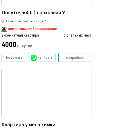
50м²
Посуточно50 | совхозная 9
Сдается квариир
Химки, ул.Совхозная, д.9
моментальное бронирование
2-комнатная квартира
6 спальных мест
2-комнатная квартира
4000
р.
сутки
от
Позвонить
написать
Забронировать
подробнее
обновлено 15.12.2022
Ещё фото
60м²
Квартира у мега химки
2х ком.квартир