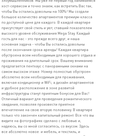
злоумышленников. Мы уже не первый год занимаемся
хост-сервисом и точно знаем, как встретить Вас так,
чтобы Вы остались довольны на 100%! Мы создали
большое количество апартаментов премиум-класса
по доступной цене для каждого. В каждой квартире
присутствует свой стиль и уют, ставший показателем
высокого уровня обслуживания Mega Stay. Каждый
гость для нас - это прежде всего друг, и наша
основная задача - чтобы Вы остались довольны
после окончания срока аренды! Каждая квартира
обустроена всем необходимым для хорошего отдыха и
проживания на длительный срок. Вашему вниманию
предлагается пентхаус с панорамными окнами на
самом высоком этаже. Номер полностью обустроен
абсолютно всем необходимым для проживания,
включая кондиционер и WiFi, а дизайн апартаментов
и удобное расположение в зоне развитой
инфраструктуры станут приятным бонусом для Вас!
Отличный вариант для проведения романтического
свидания, позволяя произвести приятное
впечатление на свою вторую половинку. В квартире
только что закончен капитальный ремонт. Все что вы
видите на фотографиях сделано с любовью и,
надеюсь, вы со мной согласитесь, со вкусом. Здесь
все абсолютно новое: и мебель, и текстиль, и