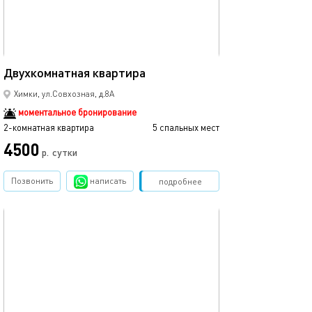
64м²
Двухкомнатная квартира
Посуточно50 | с
Химки, ул.Совхозная, д.8А
моментальное бронирование
2-комнатная квартира
5 спальных мест
2-комнатная квартира
4500
4500
р.
сутки
Позвонить
написать
Забронировать
подробнее
обновлено 09.02.2026
Ещё фото