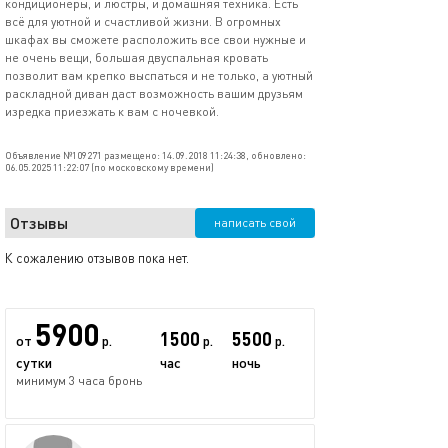
кондиционеры, и люстры, и домашняя техника. Есть
всё для уютной и счастливой жизни. В огромных
шкафах вы сможете расположить все свои нужные и
не очень вещи, большая двуспальная кровать
позволит вам крепко выспаться и не только, а уютный
раскладной диван даст возможность вашим друзьям
изредка приезжать к вам с ночевкой.
Объявление №109271 размещено: 14.09.2018 11:24:38, обновлено:
06.05.2025 11:22:07 (по московскому времени)
Отзывы
написать свой
К сожалению отзывов пока нет.
5900
1500
5500
от
р.
р.
р.
сутки
час
ночь
минимум 3 часа бронь