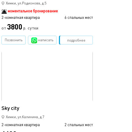
Химки, ул.Родионова, д.5
моментальное бронирование
2-комнатная квартира
6 спальных мест
2-комнатная квартира
3800
от
р.
сутки
от
Позвонить
написать
Забронировать
подробнее
обновлено 12.03.2022
Ещё фото
45м²
Sky city
Двухкомнатная 
Химки, ул.Калинина, д.7
2-комнатная квартира
2 спальных мест
2-комнатная квартира