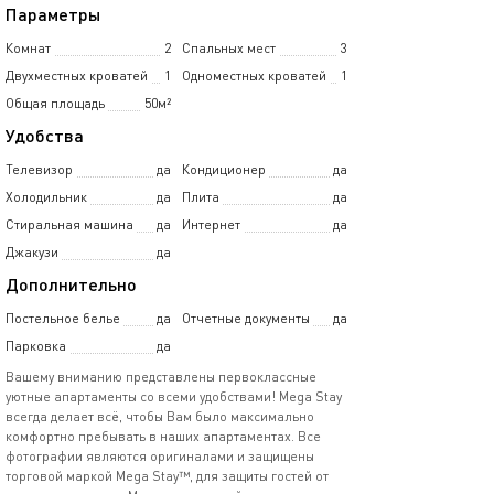
Параметры
Комнат
2
Спальных мест
3
Двухместных кроватей
1
Одноместных кроватей
1
Общая площадь
50м²
Удобства
Телевизор
да
Кондиционер
да
Холодильник
да
Плита
да
Стиральная машина
да
Интернет
да
Джакузи
да
Дополнительно
Постельное белье
да
Отчетные документы
да
Парковка
да
Вашему вниманию представлены первоклассные
уютные апартаменты со всеми удобствами! Mega Stay
всегда делает всё, чтобы Вам было максимально
комфортно пребывать в наших апартаментах. Все
фотографии являются оригиналами и защищены
торговой маркой Mega Stay™, для защиты гостей от