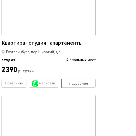
35м²
Квартира- студия , апартаменты
Екатеринбург, пер.Широкий, д.6
студия
4 спальных мест
2390
р.
сутки
Позвонить
написать
Забронировать
подробнее
обновлено 31.05.2023