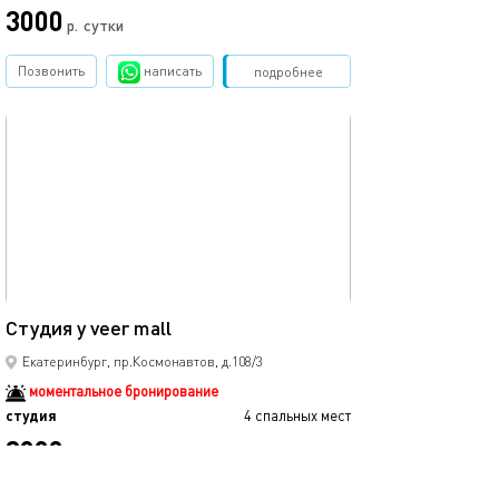
3000
р.
сутки
Позвонить
написать
Забронировать
подробнее
обновлено 04.09.2025
35м²
Студия у veer mall
Екатеринбург, пр.Космонавтов, д.108/3
моментальное бронирование
студия
4 спальных мест
3000
р.
сутки