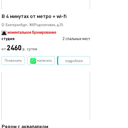
20м²
В 4 минутах от метро + wi-fi
Екатеринбург, ЖКРодонитовая, д.35
моментальное бронирование
студия
2 спальных мест
2460
от
р.
сутки
Позвонить
написать
Забронировать
подробнее
обновлено 31.05.2023
17м²
Рядом с аквапарком