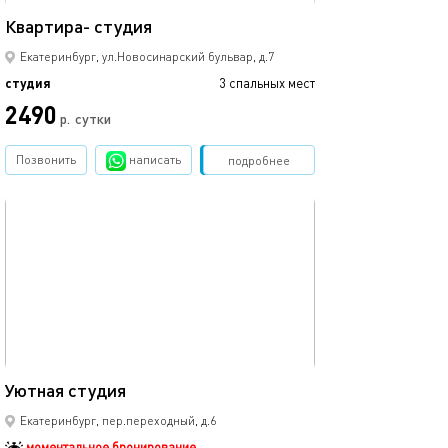
Квартира- студия
Екатеринбург, ул.Новосинарский бульвар, д.7
студия
3 спальных мест
2490
р.
сутки
Позвонить
написать
Забронировать
подробнее
обновлено 23.05.2025
29м²
Уютная студия
Екатеринбург, пер.переходный, д.6
моментальное бронирование