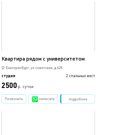
обновлено 20.03.2025
22м²
Квартира рядом с университетом
Екатеринбург, ул.советская, д.62б
студия
2 спальных мест
2500
р.
сутки
Позвонить
написать
Забронировать
подробнее
обновлено 28.04.2025