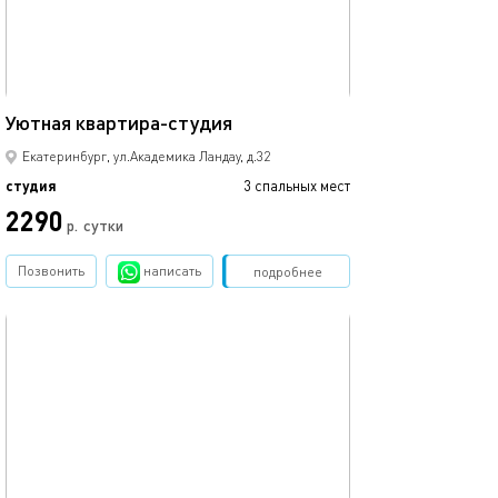
32м²
Уютная квартира-студия
Екатеринбург, ул.Академика Ландау, д.32
студия
3 спальных мест
2290
р.
сутки
Позвонить
написать
Забронировать
подробнее
обновлено 28.04.2025
28м²