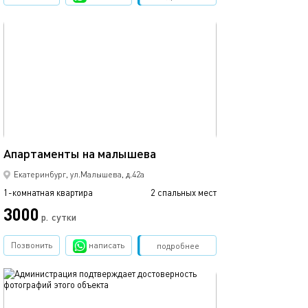
обновлено 04.05.2022
Ещё фото
30м²
Апартаменты на малышева
Апартаменты с 
Екатеринбург, ул.Малышева, д.42а
1-комнатная квартира
2 спальных мест
1-комнатная квартира
3000
2900
р.
сутки
Позвонить
написать
Забронировать
подробнее
обновлено 06.08.2018