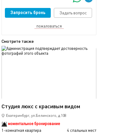
Запросить бронь
Задать вопрос
пожаловаться
Смотрите также
обновлено 03.06.2024
Ещё фото
50м²
Студия люкс с красивым видом
Одноместный но
Екатеринбург, ул.Белинского, д.108
моментальное бронирование
1-комнатная квартира
4 спальных мест
1-комнатная квартира