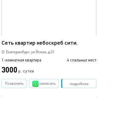
Ещё фото
58м²
Сеть квартир небоскреб сити.
Уютная квартир
Екатеринбург, ул.Ясная, д.31
1-комнатная квартира
4 спальных мест
1-комнатная квартира
3000
3000
р.
сутки
Позвонить
написать
Забронировать
подробнее
обновлено 28.03.2022
Ещё фото