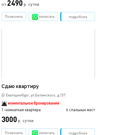
2490
от
р.
сутки
от
Позвонить
написать
Забронировать
подробнее
обновлено 04.09.2025
Ещё фото
45м²
Сдаю квартиру
Уютные апартам
Екатеринбург, ул.Белинского, д.137
моментальное бронирование
1-комнатная квартира
6 спальных мест
1-комнатная квартира
3000
2590
р.
сутки
Позвонить
написать
Забронировать
подробнее