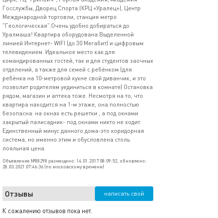
Госслужбы, Дворец Спорта (КРЦ «Уралец»), Центр
Международной торговли, станция метро
"Геологическая".Очень удобно добираться до
Уралмаша! Квартира оборудована Выделенной
линией Интернет- WIFI (до 30 Мегабит) и цифровым
телевидением. Идеальное место как для
командированных гостей, так и для студентов заочных
отделений, а также для семей с ребёнком (для
ребёнка на 10-метровой кухне свой диванчик, и это
позволит родителям уединиться в комнате) Остановка
рядом, магазин и аптека тоже. Несмотря на то, что
квартира находится на 1-м этаже, она полностью
безопасна: на окнах есть решетки , а под окнами
закрытый палисадник- под окнами никто не ходит.
Единственный минус данного дома-это коридорная
система, но именно этим и обусловлена столь
лояльная цена.
Объявление №88298 размещено: 14.01.2017 08:09:52, обновлено:
28.03.2021 07:46:36 (по московскому времени)
Отзывы
написать свой
К сожалению отзывов пока нет.