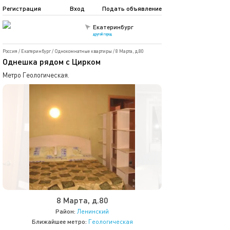
Регистрация
Вход
Подать объявление
Екатеринбург
другой город
Россия
/
Екатеринбург
/
Однокомнатные квартиры
/
8 Марта, д.80
Однешка рядом с Цирком
Метро Геологическая.
8 Марта, д.80
Район:
Ленинский
Ближайшее метро:
Геологическая