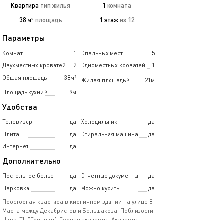
Квартира
тип жилья
1
комната
38 м²
площадь
1 этаж
из 12
Параметры
Комнат
1
Спальных мест
5
Двухместных кроватей
2
Одноместных кроватей
1
Общая площадь
38м²
Жилая площадь
²
21м
Площадь кухни
²
9м
Удобства
Телевизор
да
Холодильник
да
Плита
да
Стиральная машина
да
Интернет
да
Дополнительно
Постельное белье
да
Отчетные документы
да
Парковка
да
Можно курить
да
Просторная квартира в кирпичном здании на улице 8
Марта между Декабристов и Большакова. Поблизости:
Цирк, ТЦ "Гринвич", Горная академия, Академия