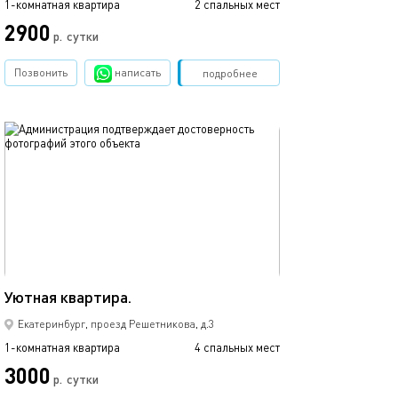
1-комнатная квартира
2 спальных мест
1-комнатная квартира
2900
3900
р.
сутки
Позвонить
написать
Забронировать
подробнее
обновлено 23.03.2020
Ещё фото
30м²
Уютная квартира.
Элитная квартир
Екатеринбург, проезд Решетникова, д.3
1-комнатная квартира
4 спальных мест
1-комнатная квартира
3000
2350
р.
сутки