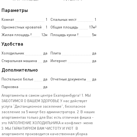
Параметры
Комнат
1
Спальных мест
1
Одноместных кроватей
1
Общая площадь
17м²
Жилая площадь
²
12м
Площадь кухни
²
5м
Удобства
Холодильник
да
Плита
да
Стиральная машина
да
Интернет
да
Дополнительно
Постельное белье
да
Отчетные документы
да
Парковка
да
Апартаменты в самом центре Екатеринбурга! 1. МЫ
ЗАБОТИМСЯ О ВАШЕМ ЗДОРОВЬЕ У нас действует
услуга “Дистанционное заселение”, безопасное
заселение за 5 минут без администратора. 2. В наших
апартаментах только для Вас есть отличная фишка -
это НАПОЛНЕНИЕ ХОЛОДИЛЬНИКА и конфликт- меню
3. МЫ ГАРАНТИРУЕМ ВАМ ЧИСТОТУ И УЮТ В
апартаменте производится качественная уборка