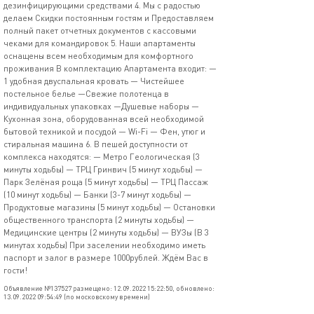
дезинфицирующими средствами 4. Мы с радостью
делаем Скидки постоянным гостям и Предоставляем
полный пакет отчетных документов с кассовыми
чеками для командировок 5. Наши апартаменты
оснащены всем необходимым для комфортного
проживания В комплектацию Апартамента входит: —
1 удобная двуспальная кровать — Чистейшее
постельное белье —Свежие полотенца в
индивидуальных упаковках —Душевые наборы —
Кухонная зона, оборудованная всей необходимой
бытовой техникой и посудой — Wi-Fi — Фен, утюг и
стиральная машина 6. В пешей доступности от
комплекса находятся: — Метро Геологическая (3
минуты ходьбы) — ТРЦ Гринвич (5 минут ходьбы) —
Парк Зелёная роща (5 минут ходьбы) — ТРЦ Пассаж
(10 минут ходьбы) — Банки (3-7 минут ходьбы) —
Продуктовые магазины (5 минут ходьбы) — Остановки
общественного транспорта (2 минуты ходьбы) —
Медицинские центры (2 минуты ходьбы) — ВУЗы (В 3
минутах ходьбы) При заселении необходимо иметь
паспорт и залог в размере 1000рублей. Ждём Вас в
гости!
Объявление №137527 размещено: 12.09.2022 15:22:50, обновлено:
13.09.2022 09:54:49 (по московскому времени)