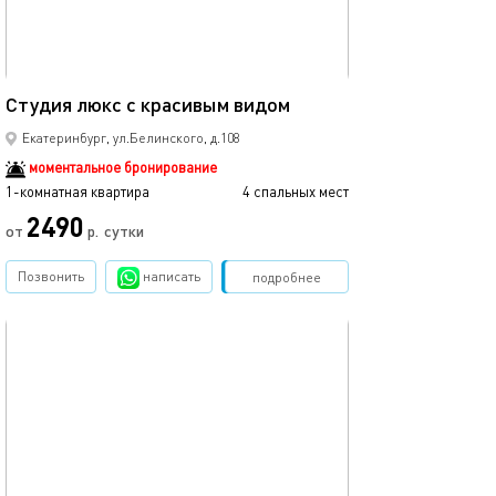
Ещё фото
50м²
Студия люкс с красивым видом
Квартира бонум
Екатеринбург, ул.Белинского, д.108
моментальное бронирование
1-комнатная квартира
4 спальных мест
1-комнатная квартира
2490
2000
от
р.
сутки
Позвонить
написать
Забронировать
подробнее
обновлено 04.05.2022
Ещё фото