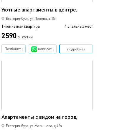
30м²
Уютные апартаменты в центре.
Апартаменты в 
Екатеринбург, ул.Попова, д.15
1-комнатная квартира
4 спальных мест
1-комнатная квартира
2590
2530
р.
сутки
Позвонить
написать
Забронировать
подробнее
обновлено 04.05.2022
Ещё фото
26м²
Апартаменты с видом на город
Сеть квартир н
Екатеринбург, ул.Малышева, д.42а