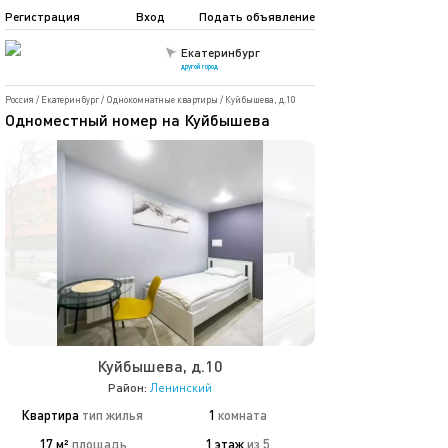
Регистрация
Вход
Подать объявление
Екатеринбург
другой город
Россия
/
Екатеринбург
/
Однокомнатные квартиры
/
Куйбышева, д.10
Одноместный номер на Куйбышева
Куйбышева, д.10
Район:
Ленинский
Квартира
тип жилья
1
комната
17 м²
площадь
1 этаж
из 5