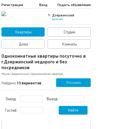
Регистрация
Вход
Подать объявление
Дзержинский
другой город
Квартиры
Студии
Дома
Комнаты
Однокомнатные квартиры посуточно в
г.Дзержинский недорого и без
посредников
Россия
/
Дзержинский
/
Однокомнатные квартиры
Уточнить
Найдено
13 вариантов
Заезд:
Выезд:
Гостей:
Найти
обновлено 17.08.2023