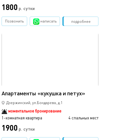
1800
р.
сутки
Позвонить
написать
Забронировать
подробнее
обновлено 17.08.2023
20м²
Апартаменты «кукушка и петух»
Дзержинский, ул.Бондарева, д.1
моментальное бронирование
1-комнатная квартира
4 спальных мест
1900
р.
сутки