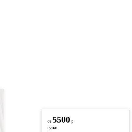
вернуться на главную
5500
от
р.
сутки