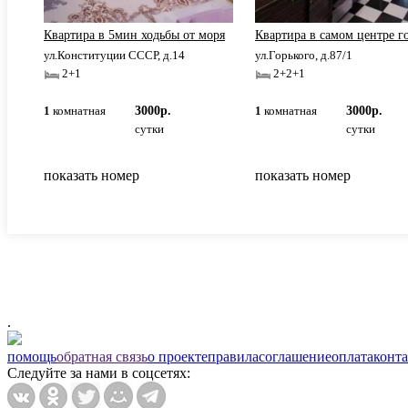
Квартира в 5мин ходьбы от моря
Квартира в самом центре г
ул.Конституции СССР, д.14
ул.Горького, д.87/1
2+1
2+2+1
1
комнатная
3000р.
1
комнатная
3000р.
сутки
сутки
показать номер
показать номер
.
помощь
обратная связь
о проекте
правила
соглашение
оплата
конт
Следуйте за нами в соцсетях: