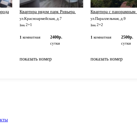
орода
Квартира рядом парк Ривьера.
Квартира с панорамным
ул.Красноармейская, д.7
ул.Параллельная, д.9
2+1
2+2
1
комнатная
2400р.
1
комнатная
2500р.
сутки
сутки
показать номер
показать номер
вернуться на главную
акты