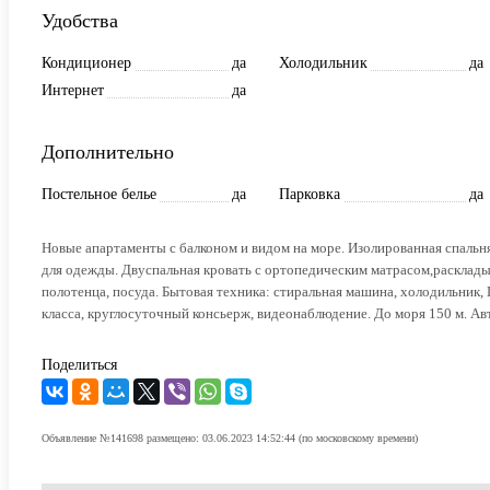
Удобства
Кондиционер
да
Холодильник
да
Интернет
да
Дополнительно
Постельное белье
да
Парковка
да
Новые апартаменты с балконом и видом на море. Изолированная спальня
для одежды. Двуспальная кровать с ортопедическим матрасом,расклад
полотенца, посуда. Бытовая техника: стиральная машина, холодильник, П
класса, круглосуточный консьерж, видеонаблюдение. До моря 150 м. Ав
Поделиться
Объявление №141698 размещено: 03.06.2023 14:52:44 (по московскому времени)