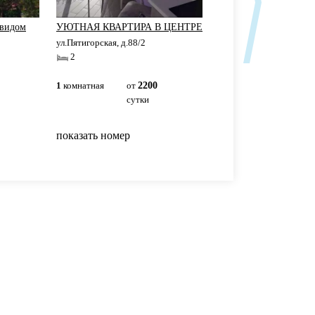
 видом
УЮТНАЯ КВАРТИРА В ЦЕНТРЕ
Студия в центре Сочи
ул.Пятигорская, д.88/2
ул.Параллельная, д.26
2
2+2
1
комнатная
от
2200
1
комнатная
3450р
сутки
сутки
показать номер
показать номер